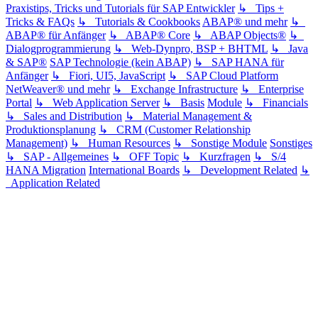
Praxistips, Tricks und Tutorials für SAP Entwickler
↳ Tips +
Tricks & FAQs
↳ Tutorials & Cookbooks
ABAP® und mehr
↳
ABAP® für Anfänger
↳ ABAP® Core
↳ ABAP Objects®
↳
Dialogprogrammierung
↳ Web-Dynpro, BSP + BHTML
↳ Java
& SAP®
SAP Technologie (kein ABAP)
↳ SAP HANA für
Anfänger
↳ Fiori, UI5, JavaScript
↳ SAP Cloud Platform
NetWeaver® und mehr
↳ Exchange Infrastructure
↳ Enterprise
Portal
↳ Web Application Server
↳ Basis
Module
↳ Financials
↳ Sales and Distribution
↳ Material Management &
Produktionsplanung
↳ CRM (Customer Relationship
Management)
↳ Human Resources
↳ Sonstige Module
Sonstiges
↳ SAP - Allgemeines
↳ OFF Topic
↳ Kurzfragen
↳ S/4
HANA Migration
International Boards
↳ Development Related
↳
Application Related