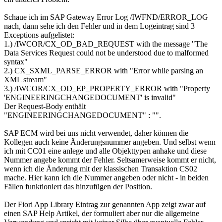
Schaue ich im SAP Gateway Error Log /IWFND/ERROR_LOG
nach, dann sehe ich den Fehler und in dem Logeintrag sind 3
Exceptions aufgelistet:
1.) /IWCOR/CX_OD_BAD_REQUEST with the message "The
Data Services Request could not be understood due to malformed
syntax"
2.) CX_SXML_PARSE_ERROR with "Error while parsing an
XML stream"
3.) /IWCOR/CX_OD_EP_PROPERTY_ERROR with "Property
'ENGINEERINGCHANGEDOCUMENT' is invalid"
Der Request-Body enthält
"ENGINEERINGCHANGEDOCUMENT" : "".
SAP ECM wird bei uns nicht verwendet, daher können die
Kollegen auch keine Änderungsnummer angeben. Und selbst wenn
ich mit CC01 eine anlege und alle Objekttypen anhake und diese
Nummer angebe kommt der Fehler. Seltsamerweise kommt er nicht,
wenn ich die Änderung mit der klassischen Transaktion CS02
mache. Hier kann ich die Nummer angeben oder nicht - in beiden
Fällen funktioniert das hinzufügen der Position.
Der Fiori App Library Eintrag zur genannten App zeigt zwar auf
einen SAP Help Artikel, der formuliert aber nur die allgemeine