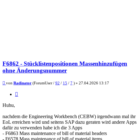
F6862 - Stücklistenpositionen Massenhinzufügen
ohne Änderungsnummer
Beitrag
von
Radinator
(ForumUser /
92
/
15
/
7
) »
27.04.2026 13:17
Zitieren
Huhu,
nachdem die Engineering Workbench (CEBW) irgendwann mal ihr
EoL erreichen wird und seitens SAP dazu geraten wird andere Apps
dafür zu verwenden habe ich die 3 Apps
- F6863 Mass maintenance of bill of material headers
- F6578 Mass maintenance of bill of material items