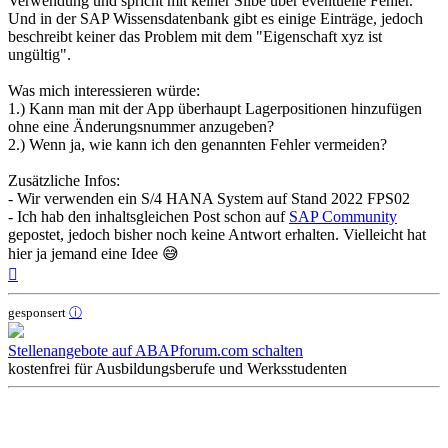
Verwendung und spricht mit keiner Silbe über eventuelle Fehler.
Und in der SAP Wissensdatenbank gibt es einige Einträge, jedoch
beschreibt keiner das Problem mit dem "Eigenschaft xyz ist
ungültig".
Was mich interessieren würde:
1.) Kann man mit der App überhaupt Lagerpositionen hinzufügen
ohne eine Änderungsnummer anzugeben?
2.) Wenn ja, wie kann ich den genannten Fehler vermeiden?
Zusätzliche Infos:
- Wir verwenden ein S/4 HANA System auf Stand 2022 FPS02
- Ich hab den inhaltsgleichen Post schon auf
SAP Community
gepostet, jedoch bisher noch keine Antwort erhalten. Vielleicht hat
hier ja jemand eine Idee 😅
Nach
oben
gesponsert
ⓘ
Stellenangebote auf ABAPforum.com schalten
kostenfrei für Ausbildungsberufe und Werksstudenten