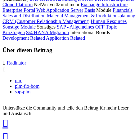
Cloud Platform
NetWeaver® und mehr
Exchange Infrastructure
Enterprise Portal
Web Application Server
Basis
Module
Financials
Sales and Distribution
Material Management & Produktionsplanung
CRM (Customer Relationship Management)
Human Resources
Sonstige Module
Sonstiges
SAP - Allgemeines
OFF Topic
Kurzfragen
S/4 HANA Migration
International Boards
Development Related
Application Related
Über diesen Beitrag
Radinator
plm
plm-fio-bom
sap-plm
Unterstütze die Community und teile den Beitrag für mehr Leser
und Austausch
auf
Xing
teilen
auf
LinkedIn