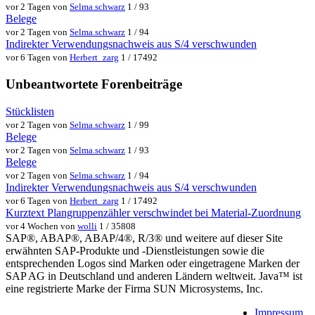
vor 2 Tagen von
Selma.schwarz
1 / 93
Belege
vor 2 Tagen von
Selma.schwarz
1 / 94
Indirekter Verwendungsnachweis aus S/4 verschwunden
vor 6 Tagen von
Herbert_zarg
1 / 17492
Unbeantwortete Forenbeiträge
Stücklisten
vor 2 Tagen von
Selma.schwarz
1 / 99
Belege
vor 2 Tagen von
Selma.schwarz
1 / 93
Belege
vor 2 Tagen von
Selma.schwarz
1 / 94
Indirekter Verwendungsnachweis aus S/4 verschwunden
vor 6 Tagen von
Herbert_zarg
1 / 17492
Kurztext Plangruppenzähler verschwindet bei Material-Zuordnung
vor 4 Wochen von
wolli
1 / 35808
SAP®, ABAP®, ABAP/4®, R/3® und weitere auf dieser Site
erwähnten SAP-Produkte und -Dienstleistungen sowie die
entsprechenden Logos sind Marken oder eingetragene Marken der
SAP AG in Deutschland und anderen Ländern weltweit. Java™ ist
eine registrierte Marke der Firma SUN Microsystems, Inc.
Impressum