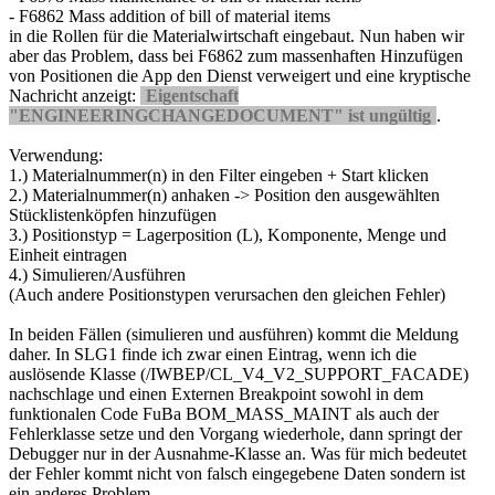
- F6862 Mass addition of bill of material items
in die Rollen für die Materialwirtschaft eingebaut. Nun haben wir
aber das Problem, dass bei F6862 zum massenhaften Hinzufügen
von Positionen die App den Dienst verweigert und eine kryptische
Nachricht anzeigt:
Eigentschaft
"ENGINEERINGCHANGEDOCUMENT" ist ungültig
.
Verwendung:
1.) Materialnummer(n) in den Filter eingeben + Start klicken
2.) Materialnummer(n) anhaken -> Position den ausgewählten
Stücklistenköpfen hinzufügen
3.) Positionstyp = Lagerposition (L), Komponente, Menge und
Einheit eintragen
4.) Simulieren/Ausführen
(Auch andere Positionstypen verursachen den gleichen Fehler)
In beiden Fällen (simulieren und ausführen) kommt die Meldung
daher. In SLG1 finde ich zwar einen Eintrag, wenn ich die
auslösende Klasse (/IWBEP/CL_V4_V2_SUPPORT_FACADE)
nachschlage und einen Externen Breakpoint sowohl in dem
funktionalen Code FuBa BOM_MASS_MAINT als auch der
Fehlerklasse setze und den Vorgang wiederhole, dann springt der
Debugger nur in der Ausnahme-Klasse an. Was für mich bedeutet
der Fehler kommt nicht von falsch eingegebene Daten sondern ist
ein anderes Problem.