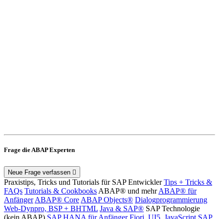
Frage die ABAP Experten
Neue Frage verfassen
Praxistips, Tricks und Tutorials für SAP Entwickler
Tips + Tricks &
FAQs
Tutorials & Cookbooks
ABAP® und mehr
ABAP® für
Anfänger
ABAP® Core
ABAP Objects®
Dialogprogrammierung
Web-Dynpro, BSP + BHTML
Java & SAP®
SAP Technologie
(kein ABAP)
SAP HANA für Anfänger
Fiori, UI5, JavaScript
SAP