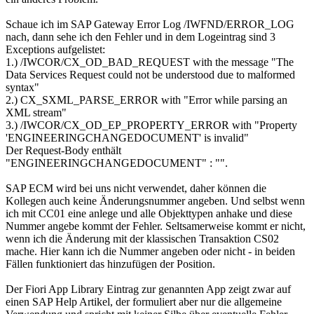
Schaue ich im SAP Gateway Error Log /IWFND/ERROR_LOG
nach, dann sehe ich den Fehler und in dem Logeintrag sind 3
Exceptions aufgelistet:
1.) /IWCOR/CX_OD_BAD_REQUEST with the message "The
Data Services Request could not be understood due to malformed
syntax"
2.) CX_SXML_PARSE_ERROR with "Error while parsing an
XML stream"
3.) /IWCOR/CX_OD_EP_PROPERTY_ERROR with "Property
'ENGINEERINGCHANGEDOCUMENT' is invalid"
Der Request-Body enthält
"ENGINEERINGCHANGEDOCUMENT" : "".
SAP ECM wird bei uns nicht verwendet, daher können die
Kollegen auch keine Änderungsnummer angeben. Und selbst wenn
ich mit CC01 eine anlege und alle Objekttypen anhake und diese
Nummer angebe kommt der Fehler. Seltsamerweise kommt er nicht,
wenn ich die Änderung mit der klassischen Transaktion CS02
mache. Hier kann ich die Nummer angeben oder nicht - in beiden
Fällen funktioniert das hinzufügen der Position.
Der Fiori App Library Eintrag zur genannten App zeigt zwar auf
einen SAP Help Artikel, der formuliert aber nur die allgemeine