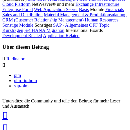
Cloud Platform
NetWeaver® und mehr
Exchange Infrastructure
Enterprise Portal
Web Application Server
Basis
Module
Financials
Sales and Distribution
Material Management & Produktionsplanung
CRM (Customer Relationship Management)
Human Resources
Sonstige Module
Sonstiges
SAP - Allgemeines
OFF Topic
Kurzfragen
S/4 HANA Migration
International Boards
Development Related
Application Related
Über diesen Beitrag
Radinator
plm
plm-fio-bom
sap-plm
Unterstütze die Community und teile den Beitrag für mehr Leser
und Austausch
auf
Xing
teilen
auf
LinkedIn