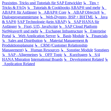
Praxistips, Tricks und Tutorials für SAP Entwickler
↳ Tips +
Tricks & FAQs
↳ Tutorials & Cookbooks
ABAP® und mehr
↳
ABAP® für Anfänger
↳ ABAP® Core
↳ ABAP Objects®
↳
Dialogprogrammierung
↳ Web-Dynpro, BSP + BHTML
↳ Java
& SAP®
SAP Technologie (kein ABAP)
↳ SAP HANA für
Anfänger
↳ Fiori, UI5, JavaScript
↳ SAP Cloud Platform
NetWeaver® und mehr
↳ Exchange Infrastructure
↳ Enterprise
Portal
↳ Web Application Server
↳ Basis
Module
↳ Financials
↳ Sales and Distribution
↳ Material Management &
Produktionsplanung
↳ CRM (Customer Relationship
Management)
↳ Human Resources
↳ Sonstige Module
Sonstiges
↳ SAP - Allgemeines
↳ OFF Topic
↳ Kurzfragen
↳ S/4
HANA Migration
International Boards
↳ Development Related
↳
Application Related