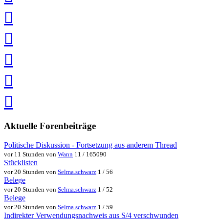
teilen
auf
Twitter
teilen
auf
Facebook
teilen
Pin
it
in
Pocket
speichern
via
via
Whatsapp
eMail
teilen
teilen
Aktuelle Forenbeiträge
Politische Diskussion - Fortsetzung aus anderem Thread
vor 11 Stunden von
Wann
11 / 165090
Stücklisten
vor 20 Stunden von
Selma.schwarz
1 / 56
Belege
vor 20 Stunden von
Selma.schwarz
1 / 52
Belege
vor 20 Stunden von
Selma.schwarz
1 / 59
Indirekter Verwendungsnachweis aus S/4 verschwunden