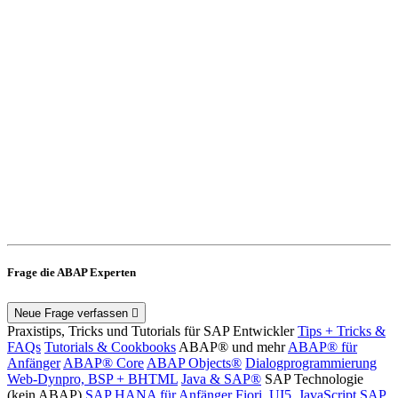
Frage die ABAP Experten
Neue Frage verfassen
Praxistips, Tricks und Tutorials für SAP Entwickler
Tips + Tricks &
FAQs
Tutorials & Cookbooks
ABAP® und mehr
ABAP® für
Anfänger
ABAP® Core
ABAP Objects®
Dialogprogrammierung
Web-Dynpro, BSP + BHTML
Java & SAP®
SAP Technologie
(kein ABAP)
SAP HANA für Anfänger
Fiori, UI5, JavaScript
SAP