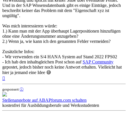
Verwendung und spricht mit keiner Silbe über eventuelle Fehler.
Und in der SAP Wissensdatenbank gibt es einige Einträge, jedoch
beschreibt keiner das Problem mit dem "Eigenschaft xyz ist
ungültig".
Was mich interessieren würde:
1.) Kann man mit der App überhaupt Lagerpositionen hinzufügen
ohne eine Änderungsnummer anzugeben?
2.) Wenn ja, wie kann ich den genannten Fehler vermeiden?
Zusätzliche Infos:
- Wir verwenden ein S/4 HANA System auf Stand 2022 FPS02
- Ich hab den inhaltsgleichen Post schon auf
SAP Community
gepostet, jedoch bisher noch keine Antwort erhalten. Vielleicht hat
hier ja jemand eine Idee 😅
Nach
oben
gesponsert
ⓘ
Stellenangebote auf ABAPforum.com schalten
kostenfrei für Ausbildungsberufe und Werksstudenten