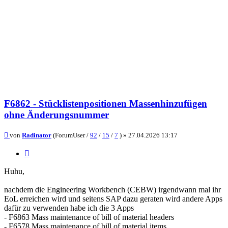
F6862 - Stücklistenpositionen Massenhinzufügen
ohne Änderungsnummer
Beitrag
von
Radinator
(ForumUser /
92
/
15
/
7
) »
27.04.2026 13:17
Zitieren
Huhu,
nachdem die Engineering Workbench (CEBW) irgendwann mal ihr
EoL erreichen wird und seitens SAP dazu geraten wird andere Apps
dafür zu verwenden habe ich die 3 Apps
- F6863 Mass maintenance of bill of material headers
- F6578 Mass maintenance of bill of material items