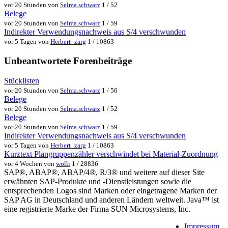
vor 20 Stunden von
Selma.schwarz
1 / 52
Belege
vor 20 Stunden von
Selma.schwarz
1 / 59
Indirekter Verwendungsnachweis aus S/4 verschwunden
vor 5 Tagen von
Herbert_zarg
1 / 10863
Unbeantwortete Forenbeiträge
Stücklisten
vor 20 Stunden von
Selma.schwarz
1 / 56
Belege
vor 20 Stunden von
Selma.schwarz
1 / 52
Belege
vor 20 Stunden von
Selma.schwarz
1 / 59
Indirekter Verwendungsnachweis aus S/4 verschwunden
vor 5 Tagen von
Herbert_zarg
1 / 10863
Kurztext Plangruppenzähler verschwindet bei Material-Zuordnung
vor 4 Wochen von
wolli
1 / 28836
SAP®, ABAP®, ABAP/4®, R/3® und weitere auf dieser Site
erwähnten SAP-Produkte und -Dienstleistungen sowie die
entsprechenden Logos sind Marken oder eingetragene Marken der
SAP AG in Deutschland und anderen Ländern weltweit. Java™ ist
eine registrierte Marke der Firma SUN Microsystems, Inc.
Impressum