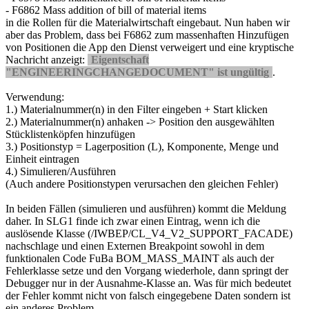
- F6862 Mass addition of bill of material items
in die Rollen für die Materialwirtschaft eingebaut. Nun haben wir
aber das Problem, dass bei F6862 zum massenhaften Hinzufügen
von Positionen die App den Dienst verweigert und eine kryptische
Nachricht anzeigt:
Eigentschaft
"ENGINEERINGCHANGEDOCUMENT" ist ungültig
.
Verwendung:
1.) Materialnummer(n) in den Filter eingeben + Start klicken
2.) Materialnummer(n) anhaken -> Position den ausgewählten
Stücklistenköpfen hinzufügen
3.) Positionstyp = Lagerposition (L), Komponente, Menge und
Einheit eintragen
4.) Simulieren/Ausführen
(Auch andere Positionstypen verursachen den gleichen Fehler)
In beiden Fällen (simulieren und ausführen) kommt die Meldung
daher. In SLG1 finde ich zwar einen Eintrag, wenn ich die
auslösende Klasse (/IWBEP/CL_V4_V2_SUPPORT_FACADE)
nachschlage und einen Externen Breakpoint sowohl in dem
funktionalen Code FuBa BOM_MASS_MAINT als auch der
Fehlerklasse setze und den Vorgang wiederhole, dann springt der
Debugger nur in der Ausnahme-Klasse an. Was für mich bedeutet
der Fehler kommt nicht von falsch eingegebene Daten sondern ist
ein anderes Problem.