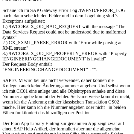
Schaue ich im SAP Gateway Error Log /IWFND/ERROR_LOG
nach, dann sehe ich den Fehler und in dem Logeintrag sind 3
Exceptions aufgelistet:
1.) /IWCOR/CX_OD_BAD_REQUEST with the message "The
Data Services Request could not be understood due to malformed
syntax"
2.) CX_SXML_PARSE_ERROR with "Error while parsing an
XML stream"
3.) /IWCOR/CX_OD_EP_PROPERTY_ERROR with "Property
'ENGINEERINGCHANGEDOCUMENT' is invalid"
Der Request-Body enthält
"ENGINEERINGCHANGEDOCUMENT" : "".
SAP ECM wird bei uns nicht verwendet, daher können die
Kollegen auch keine Änderungsnummer angeben. Und selbst wenn
ich mit CC01 eine anlege und alle Objekttypen anhake und diese
Nummer angebe kommt der Fehler. Seltsamerweise kommt er nicht,
wenn ich die Änderung mit der klassischen Transaktion CS02
mache. Hier kann ich die Nummer angeben oder nicht - in beiden
Fällen funktioniert das hinzufügen der Position.
Der Fiori App Library Eintrag zur genannten App zeigt zwar auf
einen SAP Help Artikel, der formuliert aber nur die allgemeine