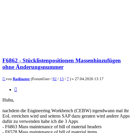
F6862 - Stücklistenpositionen Massenhinzufügen
ohne Änderungsnummer
Beitrag
von
Radinator
(ForumUser /
92
/
15
/
7
) »
27.04.2026 13:17
Zitieren
Huhu,
nachdem die Engineering Workbench (CEBW) irgendwann mal ihr
EoL erreichen wird und seitens SAP dazu geraten wird andere Apps
dafür zu verwenden habe ich die 3 Apps
- F6863 Mass maintenance of bill of material headers
- F6578 Mass maintenance of bill of material items