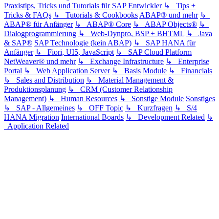
Praxistips, Tricks und Tutorials für SAP Entwickler
↳ Tips +
Tricks & FAQs
↳ Tutorials & Cookbooks
ABAP® und mehr
↳
ABAP® für Anfänger
↳ ABAP® Core
↳ ABAP Objects®
↳
Dialogprogrammierung
↳ Web-Dynpro, BSP + BHTML
↳ Java
& SAP®
SAP Technologie (kein ABAP)
↳ SAP HANA für
Anfänger
↳ Fiori, UI5, JavaScript
↳ SAP Cloud Platform
NetWeaver® und mehr
↳ Exchange Infrastructure
↳ Enterprise
Portal
↳ Web Application Server
↳ Basis
Module
↳ Financials
↳ Sales and Distribution
↳ Material Management &
Produktionsplanung
↳ CRM (Customer Relationship
Management)
↳ Human Resources
↳ Sonstige Module
Sonstiges
↳ SAP - Allgemeines
↳ OFF Topic
↳ Kurzfragen
↳ S/4
HANA Migration
International Boards
↳ Development Related
↳
Application Related