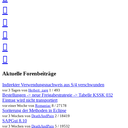
teilen
auf
Twitter
teilen
auf
Facebook
teilen
Pin
it
in
Pocket
speichern
via
via
Whatsapp
eMail
teilen
teilen
Aktuelle Forenbeiträge
Indirekter Verwendungsnachweis aus S/4 verschwunden
vor 3 Tagen von
Herbert_zarg
1 / 493
Bestellungen -> neue Freigabestrategie -> Tabelle KSSK 032
Eintrag wird nicht transportiert
vor einer Woche von
Romaniac
8 / 27178
Soriterung der Methoden in Eclipse
vor 3 Wochen von
DeathAndPain
2 / 18419
SAPGui 8.10
vor 3 Wochen von
DeathAndPain
5 / 19532