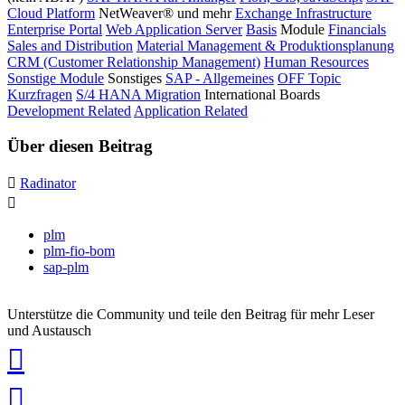
Cloud Platform
NetWeaver® und mehr
Exchange Infrastructure
Enterprise Portal
Web Application Server
Basis
Module
Financials
Sales and Distribution
Material Management & Produktionsplanung
CRM (Customer Relationship Management)
Human Resources
Sonstige Module
Sonstiges
SAP - Allgemeines
OFF Topic
Kurzfragen
S/4 HANA Migration
International Boards
Development Related
Application Related
Über diesen Beitrag
Radinator
plm
plm-fio-bom
sap-plm
Unterstütze die Community und teile den Beitrag für mehr Leser
und Austausch
auf
Xing
teilen
auf
LinkedIn