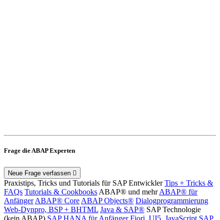
Frage die ABAP Experten
Neue Frage verfassen
Praxistips, Tricks und Tutorials für SAP Entwickler
Tips + Tricks &
FAQs
Tutorials & Cookbooks
ABAP® und mehr
ABAP® für
Anfänger
ABAP® Core
ABAP Objects®
Dialogprogrammierung
Web-Dynpro, BSP + BHTML
Java & SAP®
SAP Technologie
(kein ABAP)
SAP HANA für Anfänger
Fiori, UI5, JavaScript
SAP