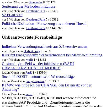
vor einer Woche von
Romaniac
8 / 27178
Soriterung der Methoden in Eclipse
vor 3 Wochen von
DeathAndPain
2 / 18419
SAPGui 8.10
vor 3 Wochen von
DeathAndPain
5 / 19532
Politische Diskussion - Fortsetzung aus anderem Thread
vor 3 Wochen von
DeathAndPain
10 / 149692
Unbeantwortete Forenbeiträge
Indirekter Verwendungsnachweis aus S/4 verschwunden
vor 3 Tagen von
Herbert_zarg
1 / 493
Kurztext Plangruppenzähler verschwindet bei Material-Zuordnung
vor 4 Wochen von
wolli
1 / 18183
Custom logic - Feld wieder initialisieren (BADI
CRMS4_SERV_CUST_H_MODIFY)
letzen Monat von
JanR
1 / 145864
Suchhilfe KOST - automatische Wertvorschläge
letzen Monat von
juergen.spranz
1 / 151352
PTMW: wie finde ich bei CHANGE den Datensatz vor der
Änderung?
letzen Monat von
mazu
1 / 160679
SAP®, ABAP®, ABAP/4®, R/3® und weitere auf dieser Site
erwähnten SAP-Produkte und -Dienstleistungen sowie die
entsprechenden Logos sind Marken oder eingetragene Marken der