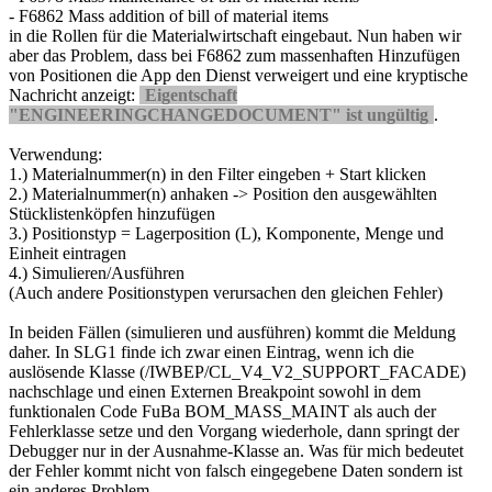
- F6862 Mass addition of bill of material items
in die Rollen für die Materialwirtschaft eingebaut. Nun haben wir
aber das Problem, dass bei F6862 zum massenhaften Hinzufügen
von Positionen die App den Dienst verweigert und eine kryptische
Nachricht anzeigt:
Eigentschaft
"ENGINEERINGCHANGEDOCUMENT" ist ungültig
.
Verwendung:
1.) Materialnummer(n) in den Filter eingeben + Start klicken
2.) Materialnummer(n) anhaken -> Position den ausgewählten
Stücklistenköpfen hinzufügen
3.) Positionstyp = Lagerposition (L), Komponente, Menge und
Einheit eintragen
4.) Simulieren/Ausführen
(Auch andere Positionstypen verursachen den gleichen Fehler)
In beiden Fällen (simulieren und ausführen) kommt die Meldung
daher. In SLG1 finde ich zwar einen Eintrag, wenn ich die
auslösende Klasse (/IWBEP/CL_V4_V2_SUPPORT_FACADE)
nachschlage und einen Externen Breakpoint sowohl in dem
funktionalen Code FuBa BOM_MASS_MAINT als auch der
Fehlerklasse setze und den Vorgang wiederhole, dann springt der
Debugger nur in der Ausnahme-Klasse an. Was für mich bedeutet
der Fehler kommt nicht von falsch eingegebene Daten sondern ist
ein anderes Problem.