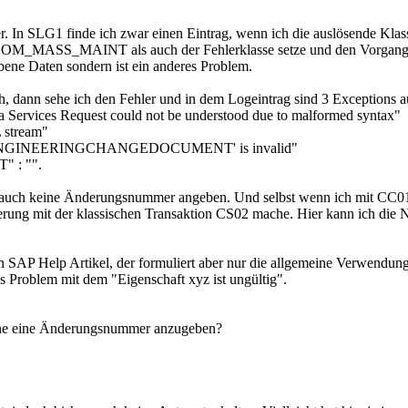
daher. In SLG1 finde ich zwar einen Eintrag, wenn ich die auslös
BOM_MASS_MAINT als auch der Fehlerklasse setze und den Vorgang w
bene Daten sondern ist ein anderes Problem.
 sehe ich den Fehler und in dem Logeintrag sind 3 Exceptions auf
ices Request could not be understood due to malformed syntax"
stream"
ENGINEERINGCHANGEDOCUMENT' is invalid"
 : "".
 auch keine Änderungsnummer angeben. Und selbst wenn ich mit CC01
rung mit der klassischen Transaktion CS02 mache. Hier kann ich die Nu
 SAP Help Artikel, der formuliert aber nur die allgemeine Verwendung 
as Problem mit dem "Eigenschaft xyz ist ungültig".
hne eine Änderungsnummer anzugeben?