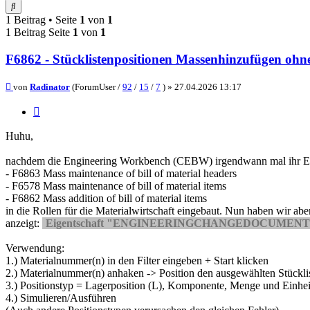
Suche
1 Beitrag • Seite
1
von
1
1 Beitrag Seite
1
von
1
F6862 - Stücklistenpositionen Massenhinzufügen o
Beitrag
von
Radinator
(ForumUser /
92
/
15
/
7
) »
27.04.2026 13:17
Zitieren
Huhu,
nachdem die Engineering Workbench (CEBW) irgendwann mal ihr EoL 
- F6863 Mass maintenance of bill of material headers
- F6578 Mass maintenance of bill of material items
- F6862 Mass addition of bill of material items
in die Rollen für die Materialwirtschaft eingebaut. Nun haben wir a
anzeigt:
Eigentschaft "ENGINEERINGCHANGEDOCUMENT" is
Verwendung:
1.) Materialnummer(n) in den Filter eingeben + Start klicken
2.) Materialnummer(n) anhaken -> Position den ausgewählten Stückl
3.) Positionstyp = Lagerposition (L), Komponente, Menge und Einhei
4.) Simulieren/Ausführen