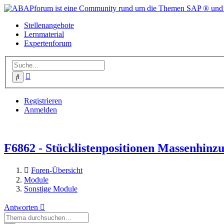
Stellenangebote
Lernmaterial
Expertenforum
Erweiterte
Suche
Suche
Registrieren
Anmelden
F6862 - Stücklistenpositionen Massenhi
Foren-Übersicht
Module
Sonstige Module
Antworten