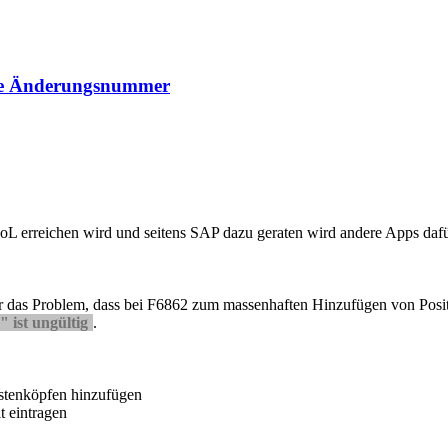
hne Änderungsnummer
erreichen wird und seitens SAP dazu geraten wird andere Apps dafü
ber das Problem, dass bei F6862 zum massenhaften Hinzufügen von Posi
t ungültig
.
istenköpfen hinzufügen
t eintragen