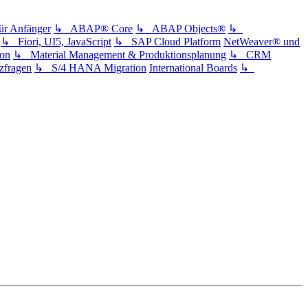
 Anfänger
↳ ABAP® Core
↳ ABAP Objects®
↳
↳ Fiori, UI5, JavaScript
↳ SAP Cloud Platform
NetWeaver® und
ion
↳ Material Management & Produktionsplanung
↳ CRM
fragen
↳ S/4 HANA Migration
International Boards
↳