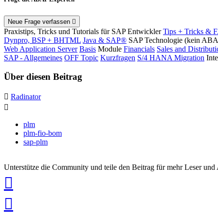
Neue Frage verfassen
Praxistips, Tricks und Tutorials für SAP Entwickler
Tips + Tricks & 
Dynpro, BSP + BHTML
Java & SAP®
SAP Technologie (kein AB
Web Application Server
Basis
Module
Financials
Sales and Distribut
SAP - Allgemeines
OFF Topic
Kurzfragen
S/4 HANA Migration
Int
Über diesen Beitrag
Radinator
plm
plm-fio-bom
sap-plm
Unterstütze die Community und teile den Beitrag für mehr Leser und
auf
Xing
teilen
auf
LinkedIn
teilen
auf