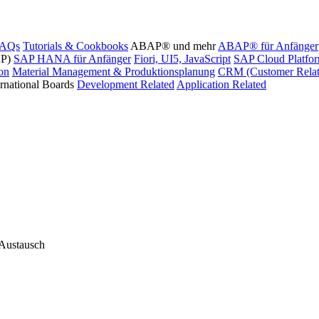
FAQs
Tutorials & Cookbooks
ABAP® und mehr
ABAP® für Anfänger
AP)
SAP HANA für Anfänger
Fiori, UI5, JavaScript
SAP Cloud Platfo
ion
Material Management & Produktionsplanung
CRM (Customer Relat
ernational Boards
Development Related
Application Related
 Austausch