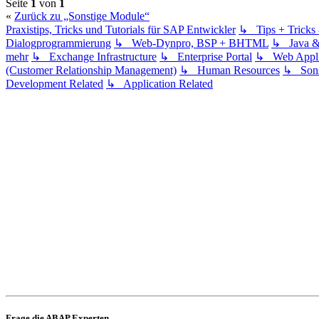
Seite
1
von
1
«
Zurück zu „Sonstige Module“
Praxistips, Tricks und Tutorials für SAP Entwickler
↳ Tips + Trick
Dialogprogrammierung
↳ Web-Dynpro, BSP + BHTML
↳ Java 
mehr
↳ Exchange Infrastructure
↳ Enterprise Portal
↳ Web Applic
(Customer Relationship Management)
↳ Human Resources
↳ Sons
Development Related
↳ Application Related
Frage die ABAP Experten