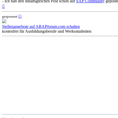
- Ich hab den inhaltsgleichen Post schon auf
SAP Community
gepostet
Nach
oben
gesponsert
ⓘ
Stellenangebote auf ABAPforum.com schalten
kostenfrei für Ausbildungsberufe und Werksstudenten