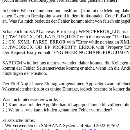
(Auch andere Positionstypen verursachen den gleichen Fehler)
In beiden Fällen (simulieren und ausführen) kommt die Meldung 
einen Externen Breakpoint sowohl in dem funktionalen Code FuBa 
an. Was für mich bedeutet der Fehler kommt nicht von falsch eingege
Schaue ich im SAP Gateway Error Log /IWFND/ERROR_LOG nach, dann
1.) /IWCOR/CX_OD_BAD_REQUEST with the message "The Data Serv
2.) CX_SXML_PARSE_ERROR with "Error while parsing an XML 
3.) /IWCOR/CX_OD_EP_PROPERTY_ERROR with "Property '
Der Request-Body enthält "ENGINEERINGCHANGEDOCUMENT"
SAP ECM wird bei uns nicht verwendet, daher können die Kollegen
kommt der Fehler. Seltsamerweise kommt er nicht, wenn ich die Ände
hinzufügen der Position.
Der Fiori App Library Eintrag zur genannten App zeigt zwar auf einen
Wissensdatenbank gibt es einige Einträge, jedoch beschreibt keiner d
Was mich interessieren würde:
1.) Kann man mit der App überhaupt Lagerpositionen hinzufügen o
2.) Wenn ja, wie kann ich den genannten Fehler vermeiden?
Zusätzliche Infos:
- Wir verwenden ein S/4 HANA System auf Stand 2022 FPS02