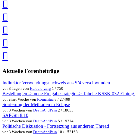
Twitter
teilen
auf
Facebook
teilen
Pin
it
in
Pocket
speichern
via
via
Whatsapp
eMail
teilen
teilen
Aktuelle Forenbeiträge
Indirekter Verwendungsnachweis aus S/4 verschwunden
vor 3 Tagen von
Herbert_zarg
1 / 750
Bestellungen -> neue Freigabestrategie -> Tabelle KSSK 032 Eintrag w
vor einer Woche von
Romaniac
8 / 27409
Soriterung der Methoden in Eclipse
vor 3 Wochen von
DeathAndPain
2 / 18655
SAPGui 8.10
vor 3 Wochen von
DeathAndPain
5 / 19774
Politische Diskussion - Fortsetzung aus anderem Thread
vor 3 Wochen von
DeathAndPain
10 / 152168