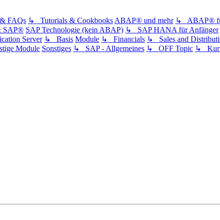
s & FAQs
↳ Tutorials & Cookbooks
ABAP® und mehr
↳ ABAP® für
& SAP®
SAP Technologie (kein ABAP)
↳ SAP HANA für Anfänger
ation Server
↳ Basis
Module
↳ Financials
↳ Sales and Distribut
tige Module
Sonstiges
↳ SAP - Allgemeines
↳ OFF Topic
↳ Kurz