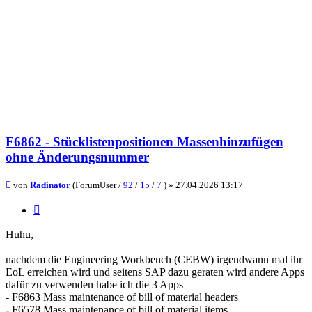
F6862 - Stücklistenpositionen Massenhinzufügen
ohne Änderungsnummer
Beitrag
von
Radinator
(ForumUser /
92
/
15
/
7
) »
27.04.2026 13:17
Zitieren
Huhu,
nachdem die Engineering Workbench (CEBW) irgendwann mal ihr
EoL erreichen wird und seitens SAP dazu geraten wird andere Apps
dafür zu verwenden habe ich die 3 Apps
- F6863 Mass maintenance of bill of material headers
- F6578 Mass maintenance of bill of material items