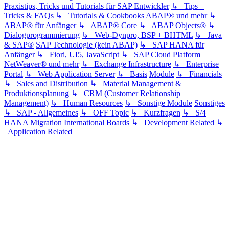
Praxistips, Tricks und Tutorials für SAP Entwickler
↳ Tips +
Tricks & FAQs
↳ Tutorials & Cookbooks
ABAP® und mehr
↳
ABAP® für Anfänger
↳ ABAP® Core
↳ ABAP Objects®
↳
Dialogprogrammierung
↳ Web-Dynpro, BSP + BHTML
↳ Java
& SAP®
SAP Technologie (kein ABAP)
↳ SAP HANA für
Anfänger
↳ Fiori, UI5, JavaScript
↳ SAP Cloud Platform
NetWeaver® und mehr
↳ Exchange Infrastructure
↳ Enterprise
Portal
↳ Web Application Server
↳ Basis
Module
↳ Financials
↳ Sales and Distribution
↳ Material Management &
Produktionsplanung
↳ CRM (Customer Relationship
Management)
↳ Human Resources
↳ Sonstige Module
Sonstiges
↳ SAP - Allgemeines
↳ OFF Topic
↳ Kurzfragen
↳ S/4
HANA Migration
International Boards
↳ Development Related
↳
Application Related