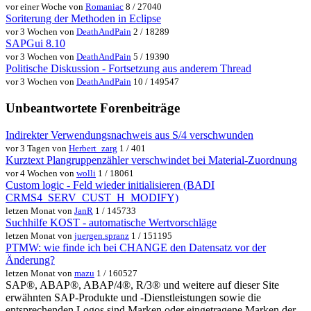
vor einer Woche von
Romaniac
8 / 27040
Soriterung der Methoden in Eclipse
vor 3 Wochen von
DeathAndPain
2 / 18289
SAPGui 8.10
vor 3 Wochen von
DeathAndPain
5 / 19390
Politische Diskussion - Fortsetzung aus anderem Thread
vor 3 Wochen von
DeathAndPain
10 / 149547
Unbeantwortete Forenbeiträge
Indirekter Verwendungsnachweis aus S/4 verschwunden
vor 3 Tagen von
Herbert_zarg
1 / 401
Kurztext Plangruppenzähler verschwindet bei Material-Zuordnung
vor 4 Wochen von
wolli
1 / 18061
Custom logic - Feld wieder initialisieren (BADI
CRMS4_SERV_CUST_H_MODIFY)
letzen Monat von
JanR
1 / 145733
Suchhilfe KOST - automatische Wertvorschläge
letzen Monat von
juergen.spranz
1 / 151195
PTMW: wie finde ich bei CHANGE den Datensatz vor der
Änderung?
letzen Monat von
mazu
1 / 160527
SAP®, ABAP®, ABAP/4®, R/3® und weitere auf dieser Site
erwähnten SAP-Produkte und -Dienstleistungen sowie die
entsprechenden Logos sind Marken oder eingetragene Marken der