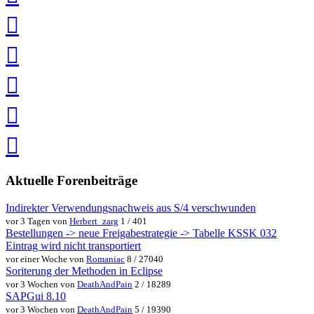
teilen
auf
Twitter
teilen
auf
Facebook
teilen
Pin
it
in
Pocket
speichern
via
via
Whatsapp
eMail
teilen
teilen
Aktuelle Forenbeiträge
Indirekter Verwendungsnachweis aus S/4 verschwunden
vor 3 Tagen von
Herbert_zarg
1 / 401
Bestellungen -> neue Freigabestrategie -> Tabelle KSSK 032
Eintrag wird nicht transportiert
vor einer Woche von
Romaniac
8 / 27040
Soriterung der Methoden in Eclipse
vor 3 Wochen von
DeathAndPain
2 / 18289
SAPGui 8.10
vor 3 Wochen von
DeathAndPain
5 / 19390