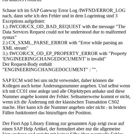
Schaue ich im SAP Gateway Error Log /IWFND/ERROR_LOG
nach, dann sehe ich den Fehler und in dem Logeintrag sind 3
Exceptions aufgelistet:
1.) /IWCOR/CX_OD_BAD_REQUEST with the message "The
Data Services Request could not be understood due to malformed
syntax"
2.) CX_SXML_PARSE_ERROR with "Error while parsing an
XML stream"
3.) /IWCOR/CX_OD_EP_PROPERTY_ERROR with "Property
'ENGINEERINGCHANGEDOCUMENT' is invalid"
Der Request-Body enthält
"ENGINEERINGCHANGEDOCUMENT" : "".
SAP ECM wird bei uns nicht verwendet, daher können die
Kollegen auch keine Änderungsnummer angeben. Und selbst wenn
ich mit CC01 eine anlege und alle Objekttypen anhake und diese
Nummer angebe kommt der Fehler. Seltsamerweise kommt er nicht,
wenn ich die Änderung mit der klassischen Transaktion CS02
mache. Hier kann ich die Nummer angeben oder nicht - in beiden
Fällen funktioniert das hinzufügen der Position.
Der Fiori App Library Eintrag zur genannten App zeigt zwar auf
einen SAP Help Artikel, der formuliert aber nur die allgemeine