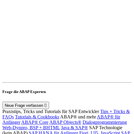
Frage die ABAP Experten
Neue Frage verfassen
Praxistips, Tricks und Tutorials für SAP Entwickler
Tips + Tricks &
FAQs
Tutorials & Cookbooks
ABAP® und mehr
ABAP® für
Anfänger
ABAP® Core
ABAP Objects®
Dialogprogrammierung
Web-Dynpro, BSP + BHTML
Java & SAP®
SAP Technologie
(kein ABAP)
SAP HANA für Anfänger
Fiori, UI5, JavaScript
SAP