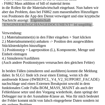
- F6862 Mass addition of bill of material items
in die Rollen für die Materialwirtschaft eingebaut. Nun haben wir
aber das Problem, dass bei F6862 zum massenhaften Hinzufügen
von Positionen die App den Dienst verweigert und eine kryptische
Nachricht anzeigt:
Eigentschaft
"ENGINEERINGCHANGEDOCUMENT" ist ungültig
.
Verwendung:
1.) Materialnummer(n) in den Filter eingeben + Start klicken
2.) Materialnummer(n) anhaken -> Position den ausgewählten
Stücklistenköpfen hinzufügen
3.) Positionstyp = Lagerposition (L), Komponente, Menge und
Einheit eintragen
4.) Simulieren/Ausführen
(Auch andere Positionstypen verursachen den gleichen Fehler)
In beiden Fällen (simulieren und ausführen) kommt die Meldung
daher. In SLG1 finde ich zwar einen Eintrag, wenn ich die
auslösende Klasse (/IWBEP/CL_V4_V2_SUPPORT_FACADE)
nachschlage und einen Externen Breakpoint sowohl in dem
funktionalen Code FuBa BOM_MASS_MAINT als auch der
Fehlerklasse setze und den Vorgang wiederhole, dann springt der
Debugger nur in der Ausnahme-Klasse an. Was für mich bedeutet
der Fehler kommt nicht von falsch eingegebene Daten sondern ist
ein anderes Problem.