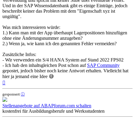
Verwendung und spricht mit keiner Silbe über eventuelle Fehler.
Und in der SAP Wissensdatenbank gibt es einige Einträge, jedoch
beschreibt keiner das Problem mit dem "Eigenschaft xyz ist
ungültig".
Was mich interessieren würde:
1.) Kann man mit der App überhaupt Lagerpositionen hinzufügen
ohne eine Änderungsnummer anzugeben?
2.) Wenn ja, wie kann ich den genannten Fehler vermeiden?
Zusätzliche Infos:
- Wir verwenden ein S/4 HANA System auf Stand 2022 FPS02
- Ich hab den inhaltsgleichen Post schon auf
SAP Community
gepostet, jedoch bisher noch keine Antwort erhalten. Vielleicht hat
hier ja jemand eine Idee 😅
Nach
oben
gesponsert
ⓘ
Stellenangebote auf ABAPforum.com schalten
kostenfrei für Ausbildungsberufe und Werksstudenten