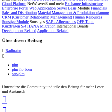
Cloud Platform
NetWeaver® und mehr
Exchange Infrastructure
Enterprise Portal
Web Application Server
Basis
Module
Financials
Sales and Distribution
Material Management & Produktionsplanung
CRM (Customer Relationship Management)
Human Resources
Sonstige Module
Sonstiges
SAP - Allgemeines
OFF Topic
Kurzfragen
S/4 HANA Migration
International Boards
Development Related
Application Related
Über diesen Beitrag
Radinator
plm
plm-fio-bom
sap-plm
Unterstütze die Community und teile den Beitrag für mehr Leser
und Austausch
auf
Xing
teilen
auf
LinkedIn