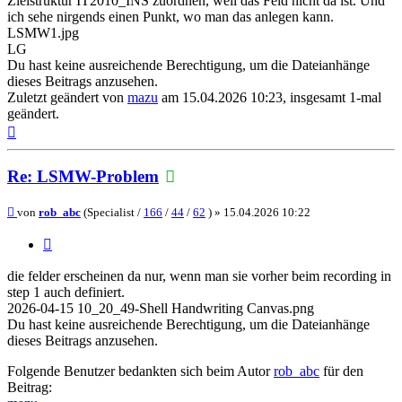
Zielstruktur IT2010_INS zuordnen, weil das Feld nicht da ist. Und
ich sehe nirgends einen Punkt, wo man das anlegen kann.
LSMW1.jpg
LG
Du hast keine ausreichende Berechtigung, um die Dateianhänge
dieses Beitrags anzusehen.
Zuletzt geändert von
mazu
am 15.04.2026 10:23, insgesamt 1-mal
geändert.
Nach
oben
Re: LSMW-Problem
Beitrag
von
rob_abc
(Specialist /
166
/
44
/
62
) »
15.04.2026 10:22
Zitieren
die felder erscheinen da nur, wenn man sie vorher beim recording in
step 1 auch definiert.
2026-04-15 10_20_49-Shell Handwriting Canvas.png
Du hast keine ausreichende Berechtigung, um die Dateianhänge
dieses Beitrags anzusehen.
Folgende Benutzer bedankten sich beim Autor
rob_abc
für den
Beitrag: