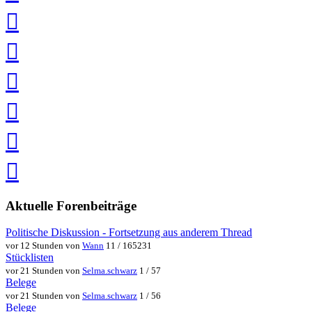
teilen
auf
LinkedIn
teilen
auf
Twitter
teilen
auf
Facebook
teilen
Pin
it
in
Pocket
speichern
via
via
Whatsapp
eMail
teilen
teilen
Aktuelle Forenbeiträge
Politische Diskussion - Fortsetzung aus anderem Thread
vor 12 Stunden von
Wann
11 / 165231
Stücklisten
vor 21 Stunden von
Selma.schwarz
1 / 57
Belege
vor 21 Stunden von
Selma.schwarz
1 / 56
Belege