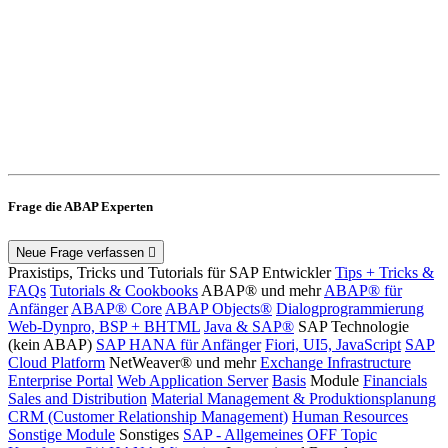
Frage die ABAP Experten
Neue Frage verfassen
Praxistips, Tricks und Tutorials für SAP Entwickler
Tips + Tricks &
FAQs
Tutorials & Cookbooks
ABAP® und mehr
ABAP® für
Anfänger
ABAP® Core
ABAP Objects®
Dialogprogrammierung
Web-Dynpro, BSP + BHTML
Java & SAP®
SAP Technologie
(kein ABAP)
SAP HANA für Anfänger
Fiori, UI5, JavaScript
SAP
Cloud Platform
NetWeaver® und mehr
Exchange Infrastructure
Enterprise Portal
Web Application Server
Basis
Module
Financials
Sales and Distribution
Material Management & Produktionsplanung
CRM (Customer Relationship Management)
Human Resources
Sonstige Module
Sonstiges
SAP - Allgemeines
OFF Topic