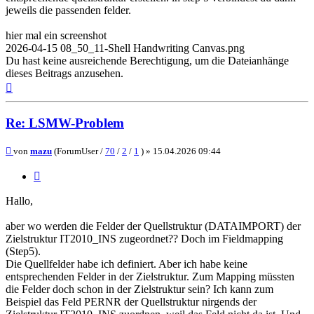
jeweils die passenden felder.
hier mal ein screenshot
2026-04-15 08_50_11-Shell Handwriting Canvas.png
Du hast keine ausreichende Berechtigung, um die Dateianhänge
dieses Beitrags anzusehen.
Nach
oben
Re: LSMW-Problem
Beitrag
von
mazu
(ForumUser /
70
/
2
/
1
) »
15.04.2026 09:44
Zitieren
Hallo,
aber wo werden die Felder der Quellstruktur (DATAIMPORT) der
Zielstruktur IT2010_INS zugeordnet?? Doch im Fieldmapping
(Step5).
Die Quellfelder habe ich definiert. Aber ich habe keine
entsprechenden Felder in der Zielstruktur. Zum Mapping müssten
die Felder doch schon in der Zielstruktur sein? Ich kann zum
Beispiel das Feld PERNR der Quellstruktur nirgends der