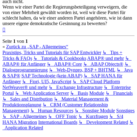
auch nicht.
Wenn wir einer Partei die Regierungsbeteiligung verweigern, die
von einer Mehrheit gewählt worden ist, weil wir diese Partei für
schlecht halten, da wir einer anderen Partei angehören, wie ist dann
unsere eigene demokratische Gesinnung zu bewerten?
Nach
oben
Seite
1
von
1
«
Zurück zu „SAP - Allgemeines“
Praxistips, Tricks und Tutorials für SAP Entwickler
↳ Tips +
Tricks & FAQs
↳ Tutorials & Cookbooks
ABAP® und mehr
↳
ABAP® für Anfänger
↳ ABAP® Core
↳ ABAP Objects®
↳
Dialogprogrammierung
↳ Web-Dynpro, BSP + BHTML
↳ Java
& SAP®
SAP Technologie (kein ABAP)
↳ SAP HANA für
Anfänger
↳ Fiori, UI5, JavaScript
↳ SAP Cloud Platform
NetWeaver® und mehr
↳ Exchange Infrastructure
↳ Enterprise
Portal
↳ Web Application Server
↳ Basis
Module
↳ Financials
↳ Sales and Distribution
↳ Material Management &
Produktionsplanung
↳ CRM (Customer Relationship
Management)
↳ Human Resources
↳ Sonstige Module
Sonstiges
↳ SAP - Allgemeines
↳ OFF Topic
↳ Kurzfragen
↳ S/4
HANA Migration
International Boards
↳ Development Related
↳
Application Related