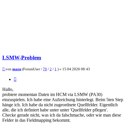
LSMW-Problem
Beitrag
von
mazu
(ForumUser /
70
/
2
/
1
) »
15.04.2026 08:43
Zitieren
Hallo,
probiere momentan Daten im HCM via LSMW (PA30)
einzuspielen. Ich habe eine Aufzeichung hinterlegt. Beim 5ten Step
hänge ich. Ich habe da nicht zugeordnete Quellfelder. Eigentlich
alle, die ich definiert habe unter unter 'Quellfelder pflegen'.
Checke gerade nicht, was ich da falschmache, oder wie man diese
Felder in das Fieldmapping bekommt.