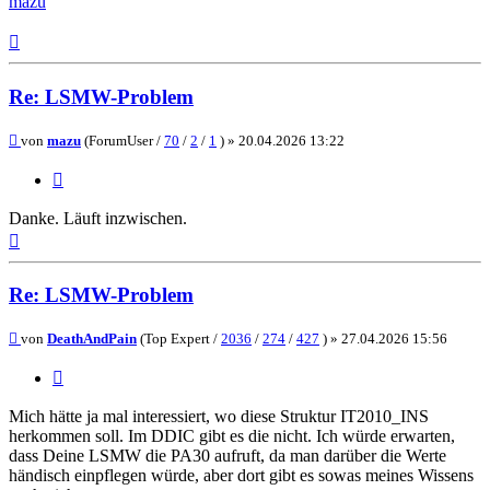
mazu
Nach
oben
Re: LSMW-Problem
Beitrag
von
mazu
(ForumUser /
70
/
2
/
1
) »
20.04.2026 13:22
Zitieren
Danke. Läuft inzwischen.
Nach
oben
Re: LSMW-Problem
Beitrag
von
DeathAndPain
(Top Expert /
2036
/
274
/
427
) »
27.04.2026 15:56
Zitieren
Mich hätte ja mal interessiert, wo diese Struktur IT2010_INS
herkommen soll. Im DDIC gibt es die nicht. Ich würde erwarten,
dass Deine LSMW die PA30 aufruft, da man darüber die Werte
händisch einpflegen würde, aber dort gibt es sowas meines Wissens