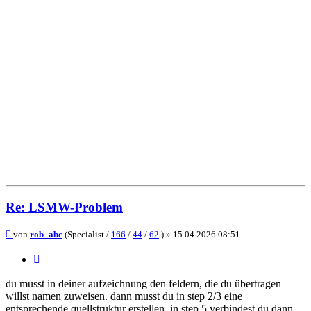
Re: LSMW-Problem
Beitrag
von
rob_abc
(Specialist /
166
/
44
/
62
) »
15.04.2026 08:51
Zitieren
du musst in deiner aufzeichnung den feldern, die du übertragen
willst namen zuweisen. dann musst du in step 2/3 eine
entsprechende quellstruktur erstellen. in step 5 verbindest du dann