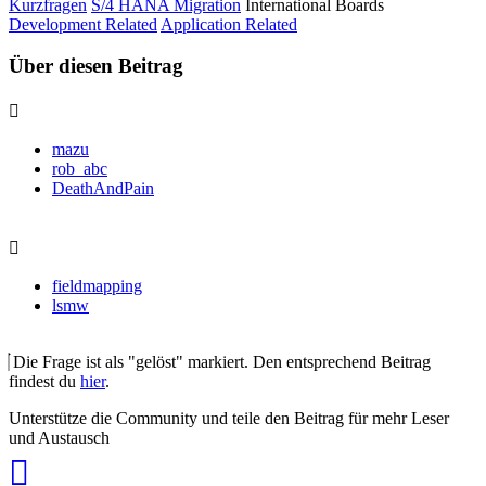
Kurzfragen
S/4 HANA Migration
International Boards
Development Related
Application Related
Über diesen Beitrag
mazu
rob_abc
DeathAndPain
fieldmapping
lsmw
Die Frage ist als "gelöst" markiert. Den entsprechend Beitrag
findest du
hier
.
Unterstütze die Community und teile den Beitrag für mehr Leser
und Austausch
auf
Xing