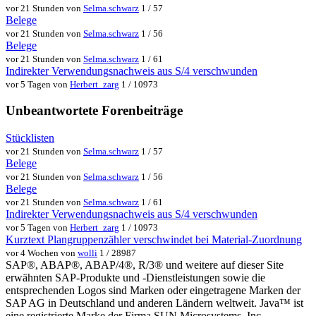
vor 21 Stunden von
Selma.schwarz
1 / 57
Belege
vor 21 Stunden von
Selma.schwarz
1 / 56
Belege
vor 21 Stunden von
Selma.schwarz
1 / 61
Indirekter Verwendungsnachweis aus S/4 verschwunden
vor 5 Tagen von
Herbert_zarg
1 / 10973
Unbeantwortete Forenbeiträge
Stücklisten
vor 21 Stunden von
Selma.schwarz
1 / 57
Belege
vor 21 Stunden von
Selma.schwarz
1 / 56
Belege
vor 21 Stunden von
Selma.schwarz
1 / 61
Indirekter Verwendungsnachweis aus S/4 verschwunden
vor 5 Tagen von
Herbert_zarg
1 / 10973
Kurztext Plangruppenzähler verschwindet bei Material-Zuordnung
vor 4 Wochen von
wolli
1 / 28987
SAP®, ABAP®, ABAP/4®, R/3® und weitere auf dieser Site
erwähnten SAP-Produkte und -Dienstleistungen sowie die
entsprechenden Logos sind Marken oder eingetragene Marken der
SAP AG in Deutschland und anderen Ländern weltweit. Java™ ist
eine registrierte Marke der Firma SUN Microsystems, Inc.