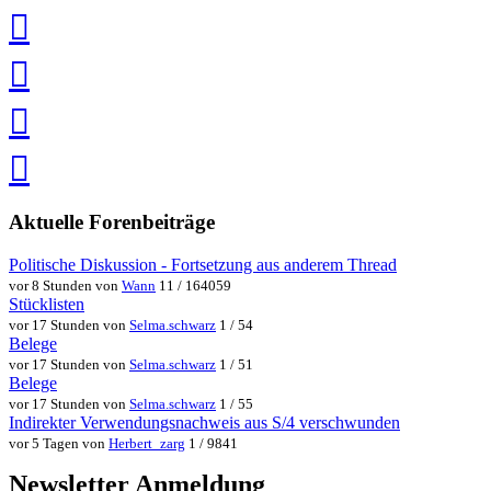
teilen
auf
Facebook
teilen
Pin
it
in
Pocket
speichern
via
via
Whatsapp
eMail
teilen
teilen
Aktuelle Forenbeiträge
Politische Diskussion - Fortsetzung aus anderem Thread
vor 8 Stunden von
Wann
11 / 164059
Stücklisten
vor 17 Stunden von
Selma.schwarz
1 / 54
Belege
vor 17 Stunden von
Selma.schwarz
1 / 51
Belege
vor 17 Stunden von
Selma.schwarz
1 / 55
Indirekter Verwendungsnachweis aus S/4 verschwunden
vor 5 Tagen von
Herbert_zarg
1 / 9841
Newsletter Anmeldung