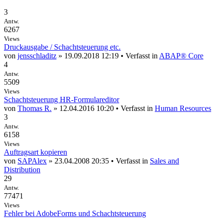
3
Antw.
6267
Views
Druckausgabe / Schachtsteuerung etc.
von
jensschladitz
» 19.09.2018 12:19 • Verfasst in
ABAP® Core
4
Antw.
5509
Views
Schachtsteuerung HR-Formulareditor
von
Thomas R.
» 12.04.2016 10:20 • Verfasst in
Human Resources
3
Antw.
6158
Views
Auftragsart kopieren
von
SAPAlex
» 23.04.2008 20:35 • Verfasst in
Sales and
Distribution
29
Antw.
77471
Views
Fehler bei AdobeForms und Schachtsteuerung