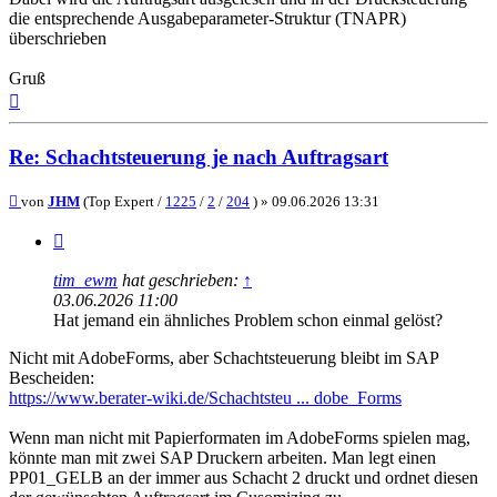
die entsprechende Ausgabeparameter-Struktur (TNAPR)
überschrieben
Gruß
Nach
oben
Re: Schachtsteuerung je nach Auftragsart
Beitrag
von
JHM
(Top Expert /
1225
/
2
/
204
) »
09.06.2026 13:31
Zitieren
tim_ewm
hat geschrieben:
↑
03.06.2026 11:00
Hat jemand ein ähnliches Problem schon einmal gelöst?
Nicht mit AdobeForms, aber Schachtsteuerung bleibt im SAP
Bescheiden:
https://www.berater-wiki.de/Schachtsteu ... dobe_Forms
Wenn man nicht mit Papierformaten im AdobeForms spielen mag,
könnte man mit zwei SAP Druckern arbeiten. Man legt einen
PP01_GELB an der immer aus Schacht 2 druckt und ordnet diesen