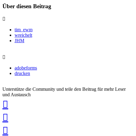
Über diesen Beitrag
tim_ewm
wreichelt
JHM
adobeforms
drucken
Unterstütze die Community und teile den Beitrag für mehr Leser
und Austausch
auf
Xing
teilen
auf
LinkedIn
teilen
auf
Twitter