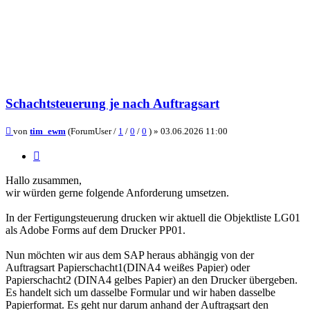
Schachtsteuerung je nach Auftragsart
Beitrag
von
tim_ewm
(ForumUser /
1
/
0
/
0
) »
03.06.2026 11:00
Zitieren
Hallo zusammen,
wir würden gerne folgende Anforderung umsetzen.
In der Fertigungsteuerung drucken wir aktuell die Objektliste LG01
als Adobe Forms auf dem Drucker PP01.
Nun möchten wir aus dem SAP heraus abhängig von der
Auftragsart Papierschacht1(DINA4 weißes Papier) oder
Papierschacht2 (DINA4 gelbes Papier) an den Drucker übergeben.
Es handelt sich um dasselbe Formular und wir haben dasselbe
Papierformat. Es geht nur darum anhand der Auftragsart den