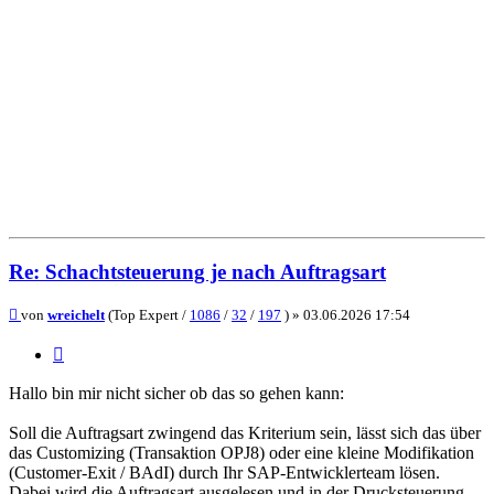
Re: Schachtsteuerung je nach Auftragsart
Beitrag
von
wreichelt
(Top Expert /
1086
/
32
/
197
) »
03.06.2026 17:54
Zitieren
Hallo bin mir nicht sicher ob das so gehen kann:
Soll die Auftragsart zwingend das Kriterium sein, lässt sich das über
das Customizing (Transaktion OPJ8) oder eine kleine Modifikation
(Customer-Exit / BAdI) durch Ihr SAP-Entwicklerteam lösen.
Dabei wird die Auftragsart ausgelesen und in der Drucksteuerung