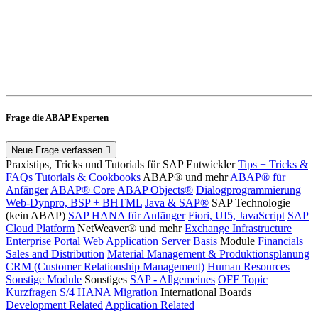
Frage die ABAP Experten
Neue Frage verfassen
Praxistips, Tricks und Tutorials für SAP Entwickler
Tips + Tricks &
FAQs
Tutorials & Cookbooks
ABAP® und mehr
ABAP® für
Anfänger
ABAP® Core
ABAP Objects®
Dialogprogrammierung
Web-Dynpro, BSP + BHTML
Java & SAP®
SAP Technologie
(kein ABAP)
SAP HANA für Anfänger
Fiori, UI5, JavaScript
SAP
Cloud Platform
NetWeaver® und mehr
Exchange Infrastructure
Enterprise Portal
Web Application Server
Basis
Module
Financials
Sales and Distribution
Material Management & Produktionsplanung
CRM (Customer Relationship Management)
Human Resources
Sonstige Module
Sonstiges
SAP - Allgemeines
OFF Topic
Kurzfragen
S/4 HANA Migration
International Boards
Development Related
Application Related