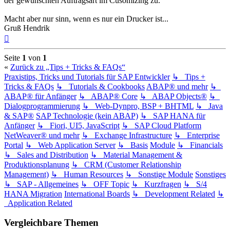
der gewünschten Auftragsart im Cusomizing zu.
Macht aber nur sinn, wenn es nur ein Drucker ist...
Gruß Hendrik
Nach
oben
Seite
1
von
1
«
Zurück zu „Tips + Tricks & FAQs“
Praxistips, Tricks und Tutorials für SAP Entwickler
↳ Tips +
Tricks & FAQs
↳ Tutorials & Cookbooks
ABAP® und mehr
↳
ABAP® für Anfänger
↳ ABAP® Core
↳ ABAP Objects®
↳
Dialogprogrammierung
↳ Web-Dynpro, BSP + BHTML
↳ Java
& SAP®
SAP Technologie (kein ABAP)
↳ SAP HANA für
Anfänger
↳ Fiori, UI5, JavaScript
↳ SAP Cloud Platform
NetWeaver® und mehr
↳ Exchange Infrastructure
↳ Enterprise
Portal
↳ Web Application Server
↳ Basis
Module
↳ Financials
↳ Sales and Distribution
↳ Material Management &
Produktionsplanung
↳ CRM (Customer Relationship
Management)
↳ Human Resources
↳ Sonstige Module
Sonstiges
↳ SAP - Allgemeines
↳ OFF Topic
↳ Kurzfragen
↳ S/4
HANA Migration
International Boards
↳ Development Related
↳
Application Related
Vergleichbare Themen