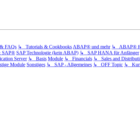
s & FAQs
↳ Tutorials & Cookbooks
ABAP® und mehr
↳ ABAP® für
& SAP®
SAP Technologie (kein ABAP)
↳ SAP HANA für Anfänger
ation Server
↳ Basis
Module
↳ Financials
↳ Sales and Distribut
tige Module
Sonstiges
↳ SAP - Allgemeines
↳ OFF Topic
↳ Kurz