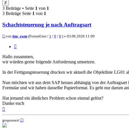
Suche
3 Beiträge • Seite
1
von
1
3 Beiträge Seite
1
von
1
Schachtsteuerung je nach Auftragsart
Beitrag
von
tim_ewm
(ForumUser /
1
/
0
/
0
) »
03.06.2026 11:00
Zitieren
Hallo zusammen,
wir würden gerne folgende Anforderung umsetzen.
In der Fertigungsteuerung drucken wir aktuell die Objektliste LG01
Nun möchten wir aus dem SAP heraus abhängig von der Auftragsart 
Formular und wir haben dasselbe Papierformat. Es geht nur darum an
Hat jemand ein ähnliches Problem schon einmal gelöst?
Danke euch
Nach
oben
gesponsert
ⓘ