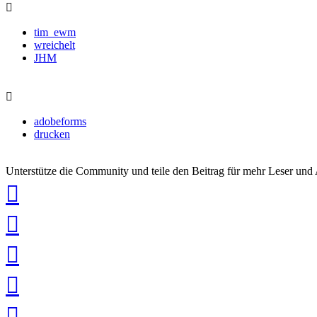
tim_ewm
wreichelt
JHM
adobeforms
drucken
Unterstütze die Community und teile den Beitrag für mehr Leser und
auf
Xing
teilen
auf
LinkedIn
teilen
auf
Twitter
teilen
auf
Facebook
teilen
Pin