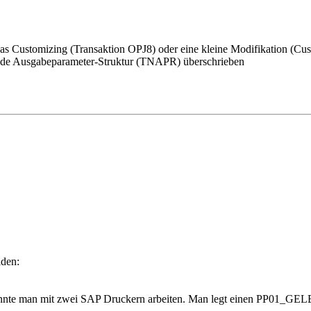
er das Customizing (Transaktion OPJ8) oder eine kleine Modifikation (
hende Ausgabeparameter-Struktur (TNAPR) überschrieben
iden:
nte man mit zwei SAP Druckern arbeiten. Man legt einen PP01_GELB a