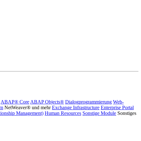
ABAP® Core
ABAP Objects®
Dialogprogrammierung
Web-
rm
NetWeaver® und mehr
Exchange Infrastructure
Enterprise Portal
ionship Management)
Human Resources
Sonstige Module
Sonstiges