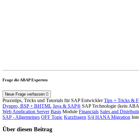
Frage die ABAP Experten
Neue Frage verfassen
Praxistips, Tricks und Tutorials für SAP Entwickler
Tips + Tricks & 
Dynpro, BSP + BHTML
Java & SAP®
SAP Technologie (kein AB
Web Application Server
Basis
Module
Financials
Sales and Distribut
SAP - Allgemeines
OFF Topic
Kurzfragen
S/4 HANA Migration
Int
Über diesen Beitrag