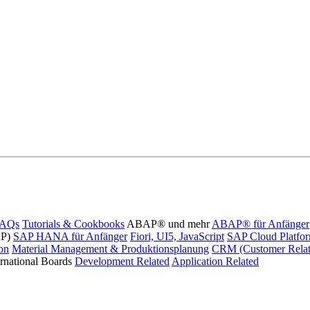
FAQs
Tutorials & Cookbooks
ABAP® und mehr
ABAP® für Anfänger
AP)
SAP HANA für Anfänger
Fiori, UI5, JavaScript
SAP Cloud Platfo
ion
Material Management & Produktionsplanung
CRM (Customer Relat
ernational Boards
Development Related
Application Related