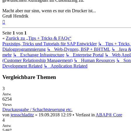
gewünschten Auftragsart im Cusomizing zu.
Macht aber nur sinn, wenn es nur ein Drucker ist...
Gruß Hendrik
Nach
oben
Seite
1
von
1
«
Zurück zu „Tips + Tricks & FAQs“
Praxistips, Tricks und Tutorials für SAP Entwickler
↳ Tips + Trick
Dialogprogrammierung
↳ Web-Dynpro, BSP + BHTML
↳ Java 
mehr
↳ Exchange Infrastructure
↳ Enterprise Portal
↳ Web Applic
(Customer Relationship Management)
↳ Human Resources
↳ Sons
Development Related
↳ Application Related
Vergleichbare Themen
3
Antw.
6254
Views
Druckausgabe / Schachtsteuerung etc.
von
jensschladitz
» 19.09.2018 12:19 • Verfasst in
ABAP® Core
4
Antw.
5497