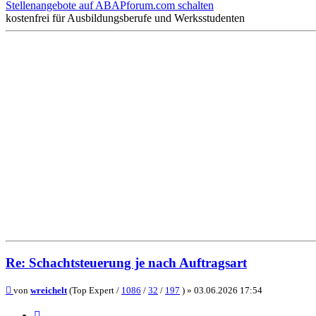
Stellenangebote auf ABAPforum.com schalten
kostenfrei für Ausbildungsberufe und Werksstudenten
Re: Schachtsteuerung je nach Auftragsart
Beitrag
von
wreichelt
(Top Expert /
1086
/
32
/
197
) »
03.06.2026 17:54
Zitieren