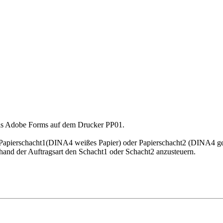
 als Adobe Forms auf dem Drucker PP01.
Papierschacht1(DINA4 weißes Papier) oder Papierschacht2 (DINA4 gelb
hand der Auftragsart den Schacht1 oder Schacht2 anzusteuern.