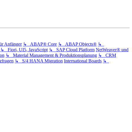
 Anfänger
↳ ABAP® Core
↳ ABAP Objects®
↳
↳ Fiori, UI5, JavaScript
↳ SAP Cloud Platform
NetWeaver® und
ion
↳ Material Management & Produktionsplanung
↳ CRM
fragen
↳ S/4 HANA Migration
International Boards
↳