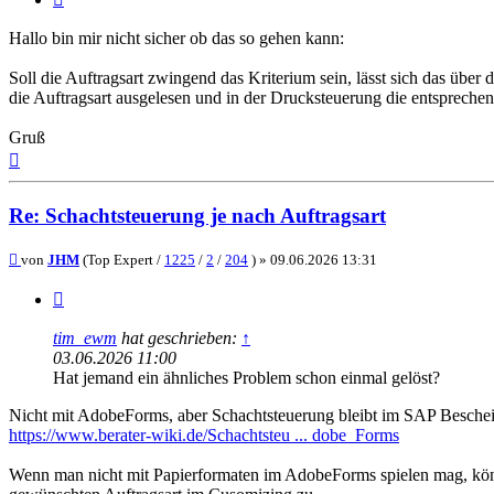
Hallo bin mir nicht sicher ob das so gehen kann:
Soll die Auftragsart zwingend das Kriterium sein, lässt sich das üb
die Auftragsart ausgelesen und in der Drucksteuerung die entsprec
Gruß
Nach
oben
Re: Schachtsteuerung je nach Auftragsart
Beitrag
von
JHM
(Top Expert /
1225
/
2
/
204
) »
09.06.2026 13:31
Zitieren
tim_ewm
hat geschrieben:
↑
03.06.2026 11:00
Hat jemand ein ähnliches Problem schon einmal gelöst?
Nicht mit AdobeForms, aber Schachtsteuerung bleibt im SAP Besche
https://www.berater-wiki.de/Schachtsteu ... dobe_Forms
Wenn man nicht mit Papierformaten im AdobeForms spielen mag, kön