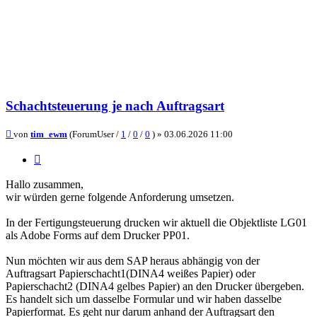
Schachtsteuerung je nach Auftragsart
Beitrag
von
tim_ewm
(ForumUser /
1
/
0
/
0
) »
03.06.2026 11:00
Zitieren
Hallo zusammen,
wir würden gerne folgende Anforderung umsetzen.
In der Fertigungsteuerung drucken wir aktuell die Objektliste LG01
als Adobe Forms auf dem Drucker PP01.
Nun möchten wir aus dem SAP heraus abhängig von der
Auftragsart Papierschacht1(DINA4 weißes Papier) oder
Papierschacht2 (DINA4 gelbes Papier) an den Drucker übergeben.
Es handelt sich um dasselbe Formular und wir haben dasselbe
Papierformat. Es geht nur darum anhand der Auftragsart den