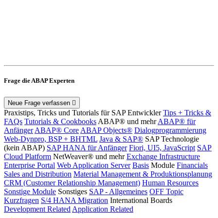
Frage die ABAP Experten
Neue Frage verfassen
Praxistips, Tricks und Tutorials für SAP Entwickler
Tips + Tricks &
FAQs
Tutorials & Cookbooks
ABAP® und mehr
ABAP® für
Anfänger
ABAP® Core
ABAP Objects®
Dialogprogrammierung
Web-Dynpro, BSP + BHTML
Java & SAP®
SAP Technologie
(kein ABAP)
SAP HANA für Anfänger
Fiori, UI5, JavaScript
SAP
Cloud Platform
NetWeaver® und mehr
Exchange Infrastructure
Enterprise Portal
Web Application Server
Basis
Module
Financials
Sales and Distribution
Material Management & Produktionsplanung
CRM (Customer Relationship Management)
Human Resources
Sonstige Module
Sonstiges
SAP - Allgemeines
OFF Topic
Kurzfragen
S/4 HANA Migration
International Boards
Development Related
Application Related