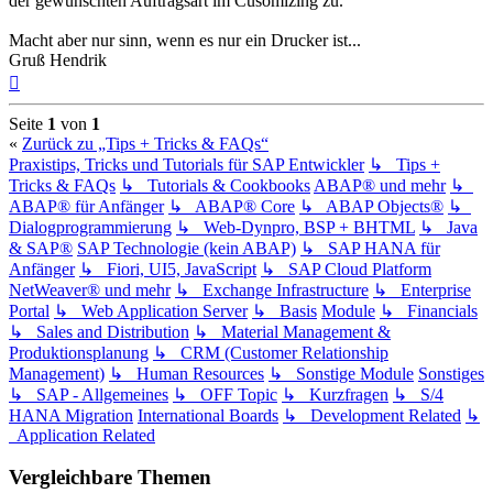
der gewünschten Auftragsart im Cusomizing zu.
Macht aber nur sinn, wenn es nur ein Drucker ist...
Gruß Hendrik
Nach
oben
Seite
1
von
1
«
Zurück zu „Tips + Tricks & FAQs“
Praxistips, Tricks und Tutorials für SAP Entwickler
↳ Tips +
Tricks & FAQs
↳ Tutorials & Cookbooks
ABAP® und mehr
↳
ABAP® für Anfänger
↳ ABAP® Core
↳ ABAP Objects®
↳
Dialogprogrammierung
↳ Web-Dynpro, BSP + BHTML
↳ Java
& SAP®
SAP Technologie (kein ABAP)
↳ SAP HANA für
Anfänger
↳ Fiori, UI5, JavaScript
↳ SAP Cloud Platform
NetWeaver® und mehr
↳ Exchange Infrastructure
↳ Enterprise
Portal
↳ Web Application Server
↳ Basis
Module
↳ Financials
↳ Sales and Distribution
↳ Material Management &
Produktionsplanung
↳ CRM (Customer Relationship
Management)
↳ Human Resources
↳ Sonstige Module
Sonstiges
↳ SAP - Allgemeines
↳ OFF Topic
↳ Kurzfragen
↳ S/4
HANA Migration
International Boards
↳ Development Related
↳
Application Related
Vergleichbare Themen