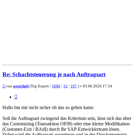
Re: Schachtsteuerung je nach Auftragsart
Beitrag
von
wreichelt
(Top Expert /
1086
/
32
/
197
) »
03.06.2026 17:54
Zitieren
Hallo bin mir nicht sicher ob das so gehen kann:
Soll die Auftragsart zwingend das Kriterium sein, lässt sich das über
das Customizing (Transaktion OPJ8) oder eine kleine Modifikation
(Customer-Exit / BAdI) durch Ihr SAP-Entwicklerteam lösen.
Dabei wird die Auftragsart ausgelesen und in der Drucksteuerung