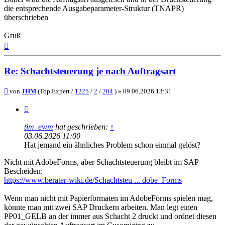
die entsprechende Ausgabeparameter-Struktur (TNAPR)
überschrieben
Gruß
Nach
oben
Re: Schachtsteuerung je nach Auftragsart
Beitrag
von
JHM
(Top Expert /
1225
/
2
/
204
) »
09.06.2026 13:31
Zitieren
tim_ewm
hat geschrieben:
↑
03.06.2026 11:00
Hat jemand ein ähnliches Problem schon einmal gelöst?
Nicht mit AdobeForms, aber Schachtsteuerung bleibt im SAP
Bescheiden:
https://www.berater-wiki.de/Schachtsteu ... dobe_Forms
Wenn man nicht mit Papierformaten im AdobeForms spielen mag,
könnte man mit zwei SAP Druckern arbeiten. Man legt einen
PP01_GELB an der immer aus Schacht 2 druckt und ordnet diesen