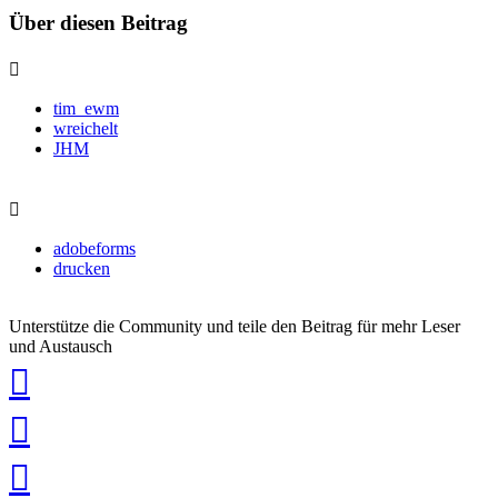
Über diesen Beitrag
tim_ewm
wreichelt
JHM
adobeforms
drucken
Unterstütze die Community und teile den Beitrag für mehr Leser
und Austausch
auf
Xing
teilen
auf
LinkedIn
teilen
auf
Twitter