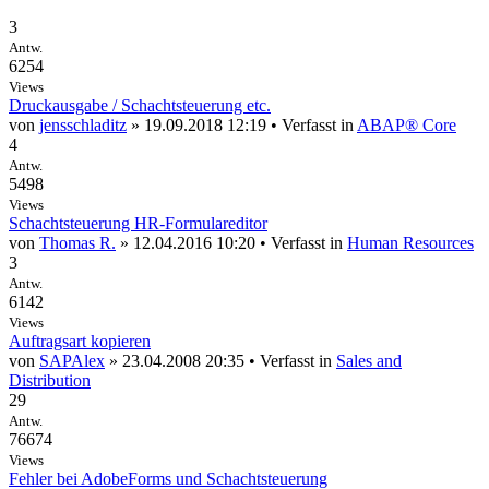
3
Antw.
6254
Views
Druckausgabe / Schachtsteuerung etc.
von
jensschladitz
» 19.09.2018 12:19 • Verfasst in
ABAP® Core
4
Antw.
5498
Views
Schachtsteuerung HR-Formulareditor
von
Thomas R.
» 12.04.2016 10:20 • Verfasst in
Human Resources
3
Antw.
6142
Views
Auftragsart kopieren
von
SAPAlex
» 23.04.2008 20:35 • Verfasst in
Sales and
Distribution
29
Antw.
76674
Views
Fehler bei AdobeForms und Schachtsteuerung