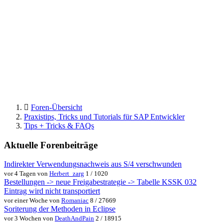
Foren-Übersicht
Praxistips, Tricks und Tutorials für SAP Entwickler
Tips + Tricks & FAQs
Aktuelle Forenbeiträge
Indirekter Verwendungsnachweis aus S/4 verschwunden
vor 4 Tagen von
Herbert_zarg
1 / 1020
Bestellungen -> neue Freigabestrategie -> Tabelle KSSK 032
Eintrag wird nicht transportiert
vor einer Woche von
Romaniac
8 / 27669
Soriterung der Methoden in Eclipse
vor 3 Wochen von
DeathAndPain
2 / 18915