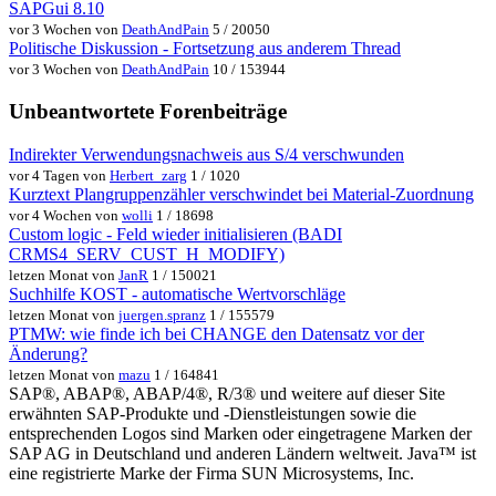
SAPGui 8.10
vor 3 Wochen von
DeathAndPain
5 / 20050
Politische Diskussion - Fortsetzung aus anderem Thread
vor 3 Wochen von
DeathAndPain
10 / 153944
Unbeantwortete Forenbeiträge
Indirekter Verwendungsnachweis aus S/4 verschwunden
vor 4 Tagen von
Herbert_zarg
1 / 1020
Kurztext Plangruppenzähler verschwindet bei Material-Zuordnung
vor 4 Wochen von
wolli
1 / 18698
Custom logic - Feld wieder initialisieren (BADI
CRMS4_SERV_CUST_H_MODIFY)
letzen Monat von
JanR
1 / 150021
Suchhilfe KOST - automatische Wertvorschläge
letzen Monat von
juergen.spranz
1 / 155579
PTMW: wie finde ich bei CHANGE den Datensatz vor der
Änderung?
letzen Monat von
mazu
1 / 164841
SAP®, ABAP®, ABAP/4®, R/3® und weitere auf dieser Site
erwähnten SAP-Produkte und -Dienstleistungen sowie die
entsprechenden Logos sind Marken oder eingetragene Marken der
SAP AG in Deutschland und anderen Ländern weltweit. Java™ ist
eine registrierte Marke der Firma SUN Microsystems, Inc.