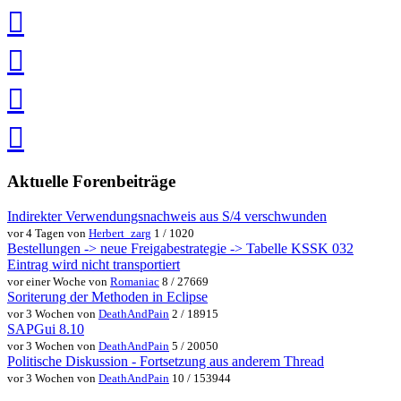
teilen
auf
Facebook
teilen
Pin
it
in
Pocket
speichern
via
via
Whatsapp
eMail
teilen
teilen
Aktuelle Forenbeiträge
Indirekter Verwendungsnachweis aus S/4 verschwunden
vor 4 Tagen von
Herbert_zarg
1 / 1020
Bestellungen -> neue Freigabestrategie -> Tabelle KSSK 032
Eintrag wird nicht transportiert
vor einer Woche von
Romaniac
8 / 27669
Soriterung der Methoden in Eclipse
vor 3 Wochen von
DeathAndPain
2 / 18915
SAPGui 8.10
vor 3 Wochen von
DeathAndPain
5 / 20050
Politische Diskussion - Fortsetzung aus anderem Thread
vor 3 Wochen von
DeathAndPain
10 / 153944