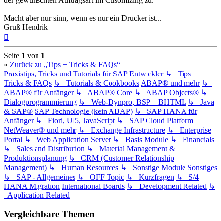
der gewünschten Auftragsart im Cusomizing zu.
Macht aber nur sinn, wenn es nur ein Drucker ist...
Gruß Hendrik
Nach
oben
Seite
1
von
1
«
Zurück zu „Tips + Tricks & FAQs“
Praxistips, Tricks und Tutorials für SAP Entwickler
↳ Tips +
Tricks & FAQs
↳ Tutorials & Cookbooks
ABAP® und mehr
↳
ABAP® für Anfänger
↳ ABAP® Core
↳ ABAP Objects®
↳
Dialogprogrammierung
↳ Web-Dynpro, BSP + BHTML
↳ Java
& SAP®
SAP Technologie (kein ABAP)
↳ SAP HANA für
Anfänger
↳ Fiori, UI5, JavaScript
↳ SAP Cloud Platform
NetWeaver® und mehr
↳ Exchange Infrastructure
↳ Enterprise
Portal
↳ Web Application Server
↳ Basis
Module
↳ Financials
↳ Sales and Distribution
↳ Material Management &
Produktionsplanung
↳ CRM (Customer Relationship
Management)
↳ Human Resources
↳ Sonstige Module
Sonstiges
↳ SAP - Allgemeines
↳ OFF Topic
↳ Kurzfragen
↳ S/4
HANA Migration
International Boards
↳ Development Related
↳
Application Related
Vergleichbare Themen