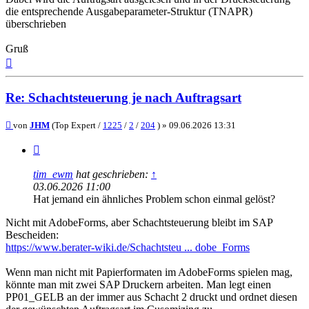
die entsprechende Ausgabeparameter-Struktur (TNAPR)
überschrieben
Gruß
Nach
oben
Re: Schachtsteuerung je nach Auftragsart
Beitrag
von
JHM
(Top Expert /
1225
/
2
/
204
) »
09.06.2026 13:31
Zitieren
tim_ewm
hat geschrieben:
↑
03.06.2026 11:00
Hat jemand ein ähnliches Problem schon einmal gelöst?
Nicht mit AdobeForms, aber Schachtsteuerung bleibt im SAP
Bescheiden:
https://www.berater-wiki.de/Schachtsteu ... dobe_Forms
Wenn man nicht mit Papierformaten im AdobeForms spielen mag,
könnte man mit zwei SAP Druckern arbeiten. Man legt einen
PP01_GELB an der immer aus Schacht 2 druckt und ordnet diesen