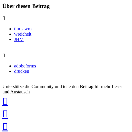
Über diesen Beitrag
tim_ewm
wreichelt
JHM
adobeforms
drucken
Unterstütze die Community und teile den Beitrag für mehr Leser
und Austausch
auf
Xing
teilen
auf
LinkedIn
teilen
auf
Twitter