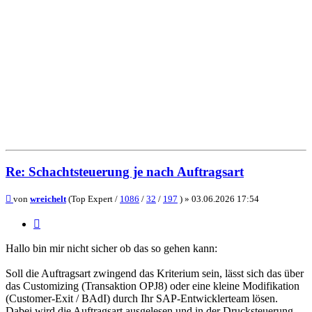
Re: Schachtsteuerung je nach Auftragsart
Beitrag
von
wreichelt
(Top Expert /
1086
/
32
/
197
) »
03.06.2026 17:54
Zitieren
Hallo bin mir nicht sicher ob das so gehen kann:
Soll die Auftragsart zwingend das Kriterium sein, lässt sich das über
das Customizing (Transaktion OPJ8) oder eine kleine Modifikation
(Customer-Exit / BAdI) durch Ihr SAP-Entwicklerteam lösen.
Dabei wird die Auftragsart ausgelesen und in der Drucksteuerung