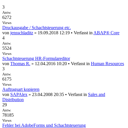
3
Antw.
6272
Views
Druckausgabe / Schachtsteuerung etc.
von
jensschladitz
» 19.09.2018 12:19 • Verfasst in
ABAP® Core
4
Antw.
5524
Views
Schachtsteuerung HR-Formulareditor
von
Thomas R.
» 12.04.2016 10:20 • Verfasst in
Human Resources
3
Antw.
6175
Views
Auftragsart kopieren
von
SAPAlex
» 23.04.2008 20:35 • Verfasst in
Sales and
Distribution
29
Antw.
78185
Views
Fehler bei AdobeForms und Schachtsteuerung