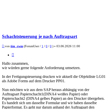
Schachtsteuerung je nach Auftragsart
Beitrag
von
tim_ewm
(ForumUser /
1
/
0
/
0
) »
03.06.2026 11:00
Zitieren
Hallo zusammen,
wir würden gerne folgende Anforderung umsetzen.
In der Fertigungsteuerung drucken wir aktuell die Objektliste LG01
als Adobe Forms auf dem Drucker PP01.
Nun möchten wir aus dem SAP heraus abhängig von der
Auftragsart Papierschacht1(DINA4 weißes Papier) oder
Papierschacht2 (DINA4 gelbes Papier) an den Drucker übergeben.
Es handelt sich um dasselbe Formular und wir haben dasselbe
Papierformat. Es geht nur darum anhand der Auftragsart den