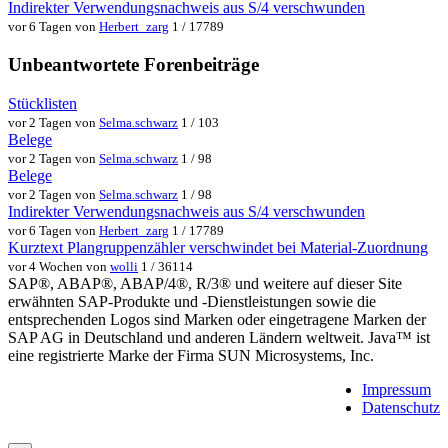
Indirekter Verwendungsnachweis aus S/4 verschwunden
vor 6 Tagen von
Herbert_zarg
1 / 17789
Unbeantwortete Forenbeiträge
Stücklisten
vor 2 Tagen von
Selma.schwarz
1 / 103
Belege
vor 2 Tagen von
Selma.schwarz
1 / 98
Belege
vor 2 Tagen von
Selma.schwarz
1 / 98
Indirekter Verwendungsnachweis aus S/4 verschwunden
vor 6 Tagen von
Herbert_zarg
1 / 17789
Kurztext Plangruppenzähler verschwindet bei Material-Zuordnung
vor 4 Wochen von
wolli
1 / 36114
SAP®, ABAP®, ABAP/4®, R/3® und weitere auf dieser Site
erwähnten SAP-Produkte und -Dienstleistungen sowie die
entsprechenden Logos sind Marken oder eingetragene Marken der
SAP AG in Deutschland und anderen Ländern weltweit. Java™ ist
eine registrierte Marke der Firma SUN Microsystems, Inc.
Impressum
Datenschutz