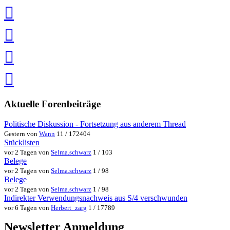
teilen
auf
Facebook
teilen
Pin
it
in
Pocket
speichern
via
via
Whatsapp
eMail
teilen
teilen
Aktuelle Forenbeiträge
Politische Diskussion - Fortsetzung aus anderem Thread
Gestern von
Wann
11 / 172404
Stücklisten
vor 2 Tagen von
Selma.schwarz
1 / 103
Belege
vor 2 Tagen von
Selma.schwarz
1 / 98
Belege
vor 2 Tagen von
Selma.schwarz
1 / 98
Indirekter Verwendungsnachweis aus S/4 verschwunden
vor 6 Tagen von
Herbert_zarg
1 / 17789
Newsletter Anmeldung