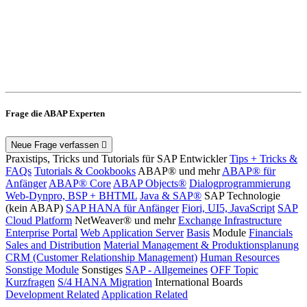
Frage die ABAP Experten
Neue Frage verfassen
Praxistips, Tricks und Tutorials für SAP Entwickler
Tips + Tricks &
FAQs
Tutorials & Cookbooks
ABAP® und mehr
ABAP® für
Anfänger
ABAP® Core
ABAP Objects®
Dialogprogrammierung
Web-Dynpro, BSP + BHTML
Java & SAP®
SAP Technologie
(kein ABAP)
SAP HANA für Anfänger
Fiori, UI5, JavaScript
SAP
Cloud Platform
NetWeaver® und mehr
Exchange Infrastructure
Enterprise Portal
Web Application Server
Basis
Module
Financials
Sales and Distribution
Material Management & Produktionsplanung
CRM (Customer Relationship Management)
Human Resources
Sonstige Module
Sonstiges
SAP - Allgemeines
OFF Topic
Kurzfragen
S/4 HANA Migration
International Boards
Development Related
Application Related