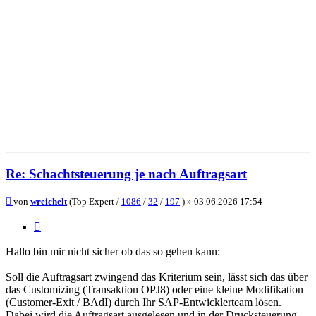
Re: Schachtsteuerung je nach Auftragsart
Beitrag
von
wreichelt
(Top Expert /
1086
/
32
/
197
) »
03.06.2026 17:54
Zitieren
Hallo bin mir nicht sicher ob das so gehen kann:
Soll die Auftragsart zwingend das Kriterium sein, lässt sich das über
das Customizing (Transaktion OPJ8) oder eine kleine Modifikation
(Customer-Exit / BAdI) durch Ihr SAP-Entwicklerteam lösen.
Dabei wird die Auftragsart ausgelesen und in der Drucksteuerung