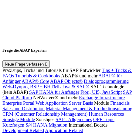
Frage die ABAP Experten
Neue Frage verfassen
Praxistips, Tricks und Tutorials für SAP Entwickler
Tips + Tricks &
FAQs
Tutorials & Cookbooks
ABAP® und mehr
ABAP® für
Anfänger
ABAP® Core
ABAP Objects®
Dialogprogrammierung
Web-Dynpro, BSP + BHTML
Java & SAP®
SAP Technologie
(kein ABAP)
SAP HANA für Anfänger
Fiori, UI5, JavaScript
SAP
Cloud Platform
NetWeaver® und mehr
Exchange Infrastructure
Enterprise Portal
Web Application Server
Basis
Module
Financials
Sales and Distribution
Material Management & Produktionsplanung
CRM (Customer Relationship Management)
Human Resources
Sonstige Module
Sonstiges
SAP - Allgemeines
OFF Topic
Kurzfragen
S/4 HANA Migration
International Boards
Development Related
Application Related