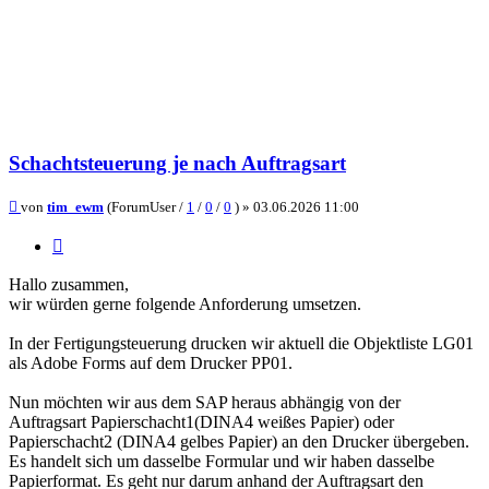
Schachtsteuerung je nach Auftragsart
Beitrag
von
tim_ewm
(ForumUser /
1
/
0
/
0
) »
03.06.2026 11:00
Zitieren
Hallo zusammen,
wir würden gerne folgende Anforderung umsetzen.
In der Fertigungsteuerung drucken wir aktuell die Objektliste LG01
als Adobe Forms auf dem Drucker PP01.
Nun möchten wir aus dem SAP heraus abhängig von der
Auftragsart Papierschacht1(DINA4 weißes Papier) oder
Papierschacht2 (DINA4 gelbes Papier) an den Drucker übergeben.
Es handelt sich um dasselbe Formular und wir haben dasselbe
Papierformat. Es geht nur darum anhand der Auftragsart den