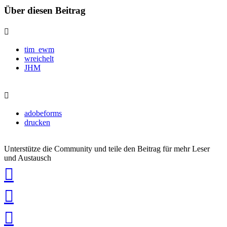
Über diesen Beitrag
tim_ewm
wreichelt
JHM
adobeforms
drucken
Unterstütze die Community und teile den Beitrag für mehr Leser
und Austausch
auf
Xing
teilen
auf
LinkedIn
teilen
auf
Twitter