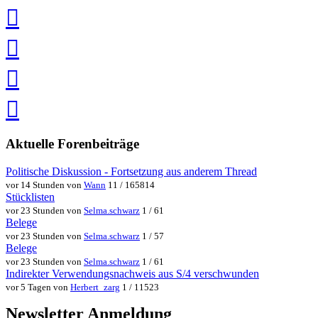
teilen
auf
Facebook
teilen
Pin
it
in
Pocket
speichern
via
via
Whatsapp
eMail
teilen
teilen
Aktuelle Forenbeiträge
Politische Diskussion - Fortsetzung aus anderem Thread
vor 14 Stunden von
Wann
11 / 165814
Stücklisten
vor 23 Stunden von
Selma.schwarz
1 / 61
Belege
vor 23 Stunden von
Selma.schwarz
1 / 57
Belege
vor 23 Stunden von
Selma.schwarz
1 / 61
Indirekter Verwendungsnachweis aus S/4 verschwunden
vor 5 Tagen von
Herbert_zarg
1 / 11523
Newsletter Anmeldung