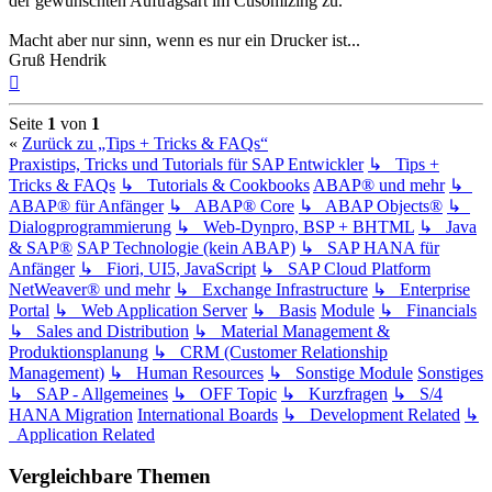
der gewünschten Auftragsart im Cusomizing zu.
Macht aber nur sinn, wenn es nur ein Drucker ist...
Gruß Hendrik
Nach
oben
Seite
1
von
1
«
Zurück zu „Tips + Tricks & FAQs“
Praxistips, Tricks und Tutorials für SAP Entwickler
↳ Tips +
Tricks & FAQs
↳ Tutorials & Cookbooks
ABAP® und mehr
↳
ABAP® für Anfänger
↳ ABAP® Core
↳ ABAP Objects®
↳
Dialogprogrammierung
↳ Web-Dynpro, BSP + BHTML
↳ Java
& SAP®
SAP Technologie (kein ABAP)
↳ SAP HANA für
Anfänger
↳ Fiori, UI5, JavaScript
↳ SAP Cloud Platform
NetWeaver® und mehr
↳ Exchange Infrastructure
↳ Enterprise
Portal
↳ Web Application Server
↳ Basis
Module
↳ Financials
↳ Sales and Distribution
↳ Material Management &
Produktionsplanung
↳ CRM (Customer Relationship
Management)
↳ Human Resources
↳ Sonstige Module
Sonstiges
↳ SAP - Allgemeines
↳ OFF Topic
↳ Kurzfragen
↳ S/4
HANA Migration
International Boards
↳ Development Related
↳
Application Related
Vergleichbare Themen