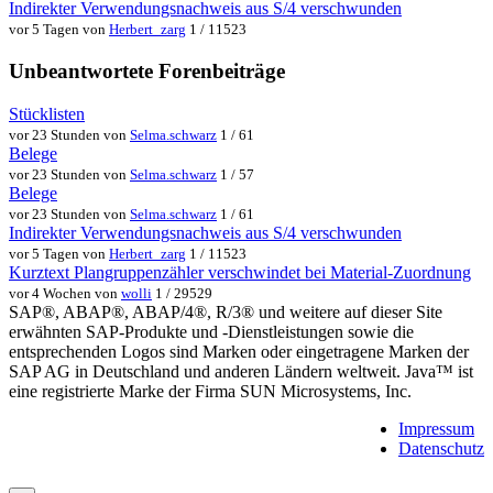
Indirekter Verwendungsnachweis aus S/4 verschwunden
vor 5 Tagen von
Herbert_zarg
1 / 11523
Unbeantwortete Forenbeiträge
Stücklisten
vor 23 Stunden von
Selma.schwarz
1 / 61
Belege
vor 23 Stunden von
Selma.schwarz
1 / 57
Belege
vor 23 Stunden von
Selma.schwarz
1 / 61
Indirekter Verwendungsnachweis aus S/4 verschwunden
vor 5 Tagen von
Herbert_zarg
1 / 11523
Kurztext Plangruppenzähler verschwindet bei Material-Zuordnung
vor 4 Wochen von
wolli
1 / 29529
SAP®, ABAP®, ABAP/4®, R/3® und weitere auf dieser Site
erwähnten SAP-Produkte und -Dienstleistungen sowie die
entsprechenden Logos sind Marken oder eingetragene Marken der
SAP AG in Deutschland und anderen Ländern weltweit. Java™ ist
eine registrierte Marke der Firma SUN Microsystems, Inc.
Impressum
Datenschutz