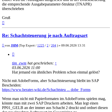
die entsprechende Ausgabeparameter-Struktur (TNAPR)
überschrieben
Gruß
Nach
oben
Re: Schachtsteuerung je nach Auftragsart
Beitrag
von
JHM
(Top Expert /
1225
/
2
/
204
) »
09.06.2026 13:31
Zitieren
tim_ewm
hat geschrieben:
↑
03.06.2026 11:00
Hat jemand ein ähnliches Problem schon einmal gelöst?
Nicht mit AdobeForms, aber Schachtsteuerung bleibt im SAP
Bescheiden:
https://www.berater-wiki.de/Schachtsteu ... dobe_Forms
Wenn man nicht mit Papierformaten im AdobeForms spielen mag,
könnte man mit zwei SAP Druckern arbeiten. Man legt einen
PP01_GELB an der immer aus Schacht 2 druckt und ordnet diesen