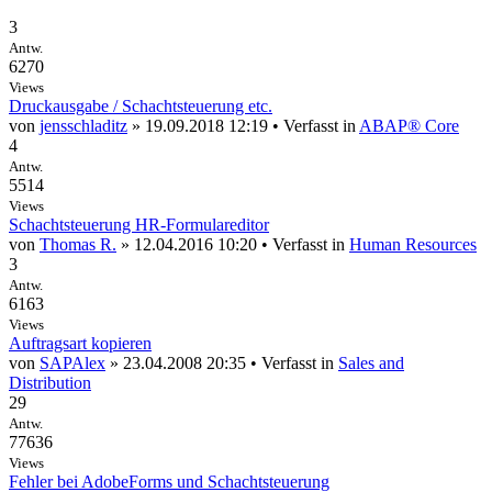
3
Antw.
6270
Views
Druckausgabe / Schachtsteuerung etc.
von
jensschladitz
» 19.09.2018 12:19 • Verfasst in
ABAP® Core
4
Antw.
5514
Views
Schachtsteuerung HR-Formulareditor
von
Thomas R.
» 12.04.2016 10:20 • Verfasst in
Human Resources
3
Antw.
6163
Views
Auftragsart kopieren
von
SAPAlex
» 23.04.2008 20:35 • Verfasst in
Sales and
Distribution
29
Antw.
77636
Views
Fehler bei AdobeForms und Schachtsteuerung