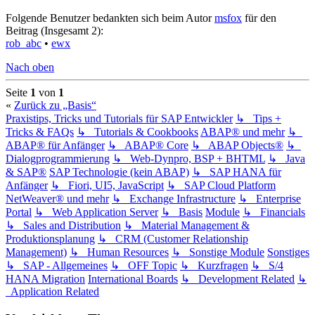
Folgende Benutzer bedankten sich beim Autor
msfox
für den
Beitrag (Insgesamt 2):
rob_abc
•
ewx
Nach oben
Seite
1
von
1
«
Zurück zu „Basis“
Praxistips, Tricks und Tutorials für SAP Entwickler
↳ Tips +
Tricks & FAQs
↳ Tutorials & Cookbooks
ABAP® und mehr
↳
ABAP® für Anfänger
↳ ABAP® Core
↳ ABAP Objects®
↳
Dialogprogrammierung
↳ Web-Dynpro, BSP + BHTML
↳ Java
& SAP®
SAP Technologie (kein ABAP)
↳ SAP HANA für
Anfänger
↳ Fiori, UI5, JavaScript
↳ SAP Cloud Platform
NetWeaver® und mehr
↳ Exchange Infrastructure
↳ Enterprise
Portal
↳ Web Application Server
↳ Basis
Module
↳ Financials
↳ Sales and Distribution
↳ Material Management &
Produktionsplanung
↳ CRM (Customer Relationship
Management)
↳ Human Resources
↳ Sonstige Module
Sonstiges
↳ SAP - Allgemeines
↳ OFF Topic
↳ Kurzfragen
↳ S/4
HANA Migration
International Boards
↳ Development Related
↳
Application Related