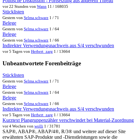
Politische Diskussion - Fortsetzung aus anderem Thread
vor 22 Stunden von
Wann
11 / 168035
Stücklisten
Gestern von
Selma.schwarz
1 / 71
Belege
Gestern von
Selma.schwarz
1 / 64
Belege
Gestern von
Selma.schwarz
1 / 66
Indirekter Verwendungsnachweis aus S/4 verschwunden
vor 5 Tagen von
Herbert_zarg
1 / 13664
Unbeantwortete Forenbeiträge
Stücklisten
Gestern von
Selma.schwarz
1 / 71
Belege
Gestern von
Selma.schwarz
1 / 64
Belege
Gestern von
Selma.schwarz
1 / 66
Indirekter Verwendungsnachweis aus S/4 verschwunden
vor 5 Tagen von
Herbert_zarg
1 / 13664
Kurztext Plangruppenzähler verschwindet bei Material-Zuordnung
vor 4 Wochen von
wolli
1 / 31781
SAP®, ABAP®, ABAP/4®, R/3® und weitere auf dieser Site
erwähnten SAP-Produkte und -Dienstleistungen sowie die