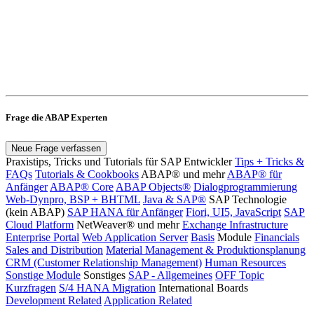
Frage die ABAP Experten
Neue Frage verfassen
Praxistips, Tricks und Tutorials für SAP Entwickler
Tips + Tricks &
FAQs
Tutorials & Cookbooks
ABAP® und mehr
ABAP® für
Anfänger
ABAP® Core
ABAP Objects®
Dialogprogrammierung
Web-Dynpro, BSP + BHTML
Java & SAP®
SAP Technologie
(kein ABAP)
SAP HANA für Anfänger
Fiori, UI5, JavaScript
SAP
Cloud Platform
NetWeaver® und mehr
Exchange Infrastructure
Enterprise Portal
Web Application Server
Basis
Module
Financials
Sales and Distribution
Material Management & Produktionsplanung
CRM (Customer Relationship Management)
Human Resources
Sonstige Module
Sonstiges
SAP - Allgemeines
OFF Topic
Kurzfragen
S/4 HANA Migration
International Boards
Development Related
Application Related