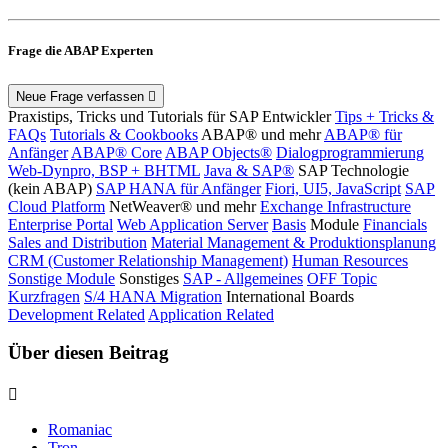
Frage die ABAP Experten
Neue Frage verfassen
Praxistips, Tricks und Tutorials für SAP Entwickler
Tips + Tricks &
FAQs
Tutorials & Cookbooks
ABAP® und mehr
ABAP® für
Anfänger
ABAP® Core
ABAP Objects®
Dialogprogrammierung
Web-Dynpro, BSP + BHTML
Java & SAP®
SAP Technologie
(kein ABAP)
SAP HANA für Anfänger
Fiori, UI5, JavaScript
SAP
Cloud Platform
NetWeaver® und mehr
Exchange Infrastructure
Enterprise Portal
Web Application Server
Basis
Module
Financials
Sales and Distribution
Material Management & Produktionsplanung
CRM (Customer Relationship Management)
Human Resources
Sonstige Module
Sonstiges
SAP - Allgemeines
OFF Topic
Kurzfragen
S/4 HANA Migration
International Boards
Development Related
Application Related
Über diesen Beitrag
Romaniac
Tron