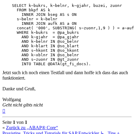
    SELECT k~bukrs, k~belnr, k~gjahr, buzei, zuonr

      FROM bkpf AS k

        INNER JOIN bseg AS s ON

      s~belnr = k~belnr

        INNER JOIN aufk AS a ON

      concat( '000', SUBSTRING( s~zuonr,1,9 ) ) = a~auf
      WHERE k~bukrs  = @pa_bukrs

        AND k~gjahr  = @pa_gjahr

        AND k~belnr IN @so_belnr

        AND k~blart IN @so_blart

        AND s~hkont IN @so_hkont

        AND k~xblnr IN @so_belnr

        AND s~zuonr IN @gt_zuonr

        INTO TABLE @DATA(gt_fi_docs).
Jetzt such ich noch einen Testfall und dann hoffe ich dass das auch
funktioniert.
Danke und Gruß,
Wolfgang
Geht nicht gibts nicht
Nach
oben
Seite
1
von
1
«
Zurück zu „ABAP® Core“
Praxistips, Tricks und Tutorials für SAP Entwickler
↳ Tips +