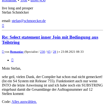
Romaniac
•
Tron
•
tm987456
live long and prosper
Stefan Schmöcker
email:
stefan@schmoecker.de
Nach
oben
Re: Select statement inner Join mit Bedingung aus
Teilstring
Beitrag
von
Romaniac
(Specialist /
230
/
65
/
28
) »
23.08.2021 08:33
Zitieren
Moin Stefan,
sehr geil, vielen Dank, der Compiler hat schon mal nicht gemeckert!
(Ist ein S4 System mit Release 755). Funktioniert auch nur wenn
INTO die letzte Anweisung ist und ich habe noch ein SUBSTRING
eingebaut damit die Gesamtlänge der Auftragsnummer auf 12
Stellen kommt:
Code:
Alles auswählen
.