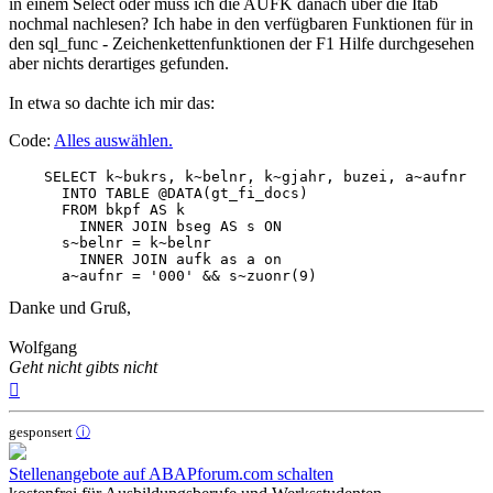
in einem Select oder muss ich die AUFK danach über die Itab
nochmal nachlesen? Ich habe in den verfügbaren Funktionen für in
den sql_func - Zeichenkettenfunktionen der F1 Hilfe durchgesehen
aber nichts derartiges gefunden.
In etwa so dachte ich mir das:
Code:
Alles auswählen
.
    SELECT k~bukrs, k~belnr, k~gjahr, buzei, a~aufnr

      INTO TABLE @DATA(gt_fi_docs)

      FROM bkpf AS k

        INNER JOIN bseg AS s ON

      s~belnr = k~belnr

        INNER JOIN aufk as a on

      a~aufnr = '000' && s~zuonr(9)
Danke und Gruß,
Wolfgang
Geht nicht gibts nicht
Nach
oben
gesponsert
ⓘ
Stellenangebote auf ABAPforum.com schalten