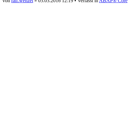
von
ralf.wenzel
» 05.03.2016 12:19 • Verfasst in
ABAP® Core