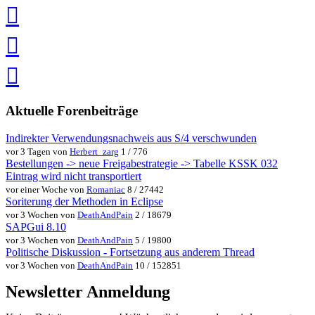
Pin
it
in
Pocket
speichern
via
via
Whatsapp
eMail
teilen
teilen
Aktuelle Forenbeiträge
Indirekter Verwendungsnachweis aus S/4 verschwunden
vor 3 Tagen von
Herbert_zarg
1 / 776
Bestellungen -> neue Freigabestrategie -> Tabelle KSSK 032
Eintrag wird nicht transportiert
vor einer Woche von
Romaniac
8 / 27442
Soriterung der Methoden in Eclipse
vor 3 Wochen von
DeathAndPain
2 / 18679
SAPGui 8.10
vor 3 Wochen von
DeathAndPain
5 / 19800
Politische Diskussion - Fortsetzung aus anderem Thread
vor 3 Wochen von
DeathAndPain
10 / 152851
Newsletter Anmeldung