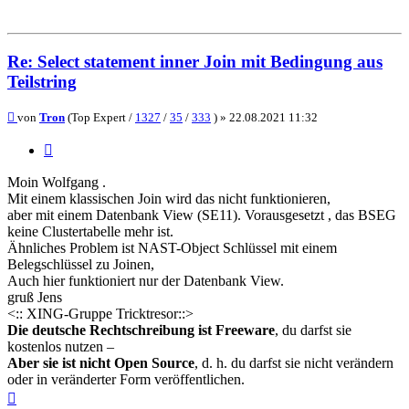
Re: Select statement inner Join mit Bedingung aus
Teilstring
Beitrag
von
Tron
(Top Expert /
1327
/
35
/
333
) »
22.08.2021 11:32
Zitieren
Moin Wolfgang .
Mit einem klassischen Join wird das nicht funktionieren,
aber mit einem Datenbank View (SE11). Vorausgesetzt , das BSEG
keine Clustertabelle mehr ist.
Ähnliches Problem ist NAST-Object Schlüssel mit einem
Belegschlüssel zu Joinen,
Auch hier funktioniert nur der Datenbank View.
gruß Jens
<:: XING-Gruppe Tricktresor::>
Die deutsche Rechtschreibung ist Freeware
, du darfst sie
kostenlos nutzen –
Aber sie ist nicht Open Source
, d. h. du darfst sie nicht verändern
oder in veränderter Form veröffentlichen.
Nach