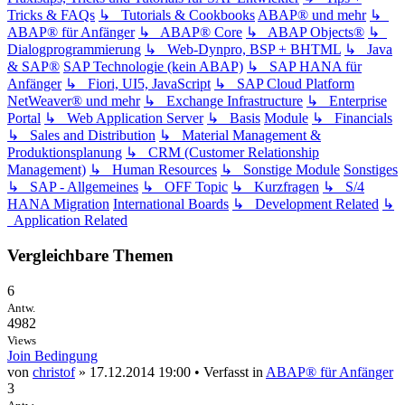
Tricks & FAQs
↳ Tutorials & Cookbooks
ABAP® und mehr
↳
ABAP® für Anfänger
↳ ABAP® Core
↳ ABAP Objects®
↳
Dialogprogrammierung
↳ Web-Dynpro, BSP + BHTML
↳ Java
& SAP®
SAP Technologie (kein ABAP)
↳ SAP HANA für
Anfänger
↳ Fiori, UI5, JavaScript
↳ SAP Cloud Platform
NetWeaver® und mehr
↳ Exchange Infrastructure
↳ Enterprise
Portal
↳ Web Application Server
↳ Basis
Module
↳ Financials
↳ Sales and Distribution
↳ Material Management &
Produktionsplanung
↳ CRM (Customer Relationship
Management)
↳ Human Resources
↳ Sonstige Module
Sonstiges
↳ SAP - Allgemeines
↳ OFF Topic
↳ Kurzfragen
↳ S/4
HANA Migration
International Boards
↳ Development Related
↳
Application Related
Vergleichbare Themen
6
Antw.
4982
Views
Join Bedingung
von
christof
» 17.12.2014 19:00 • Verfasst in
ABAP® für Anfänger
3