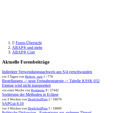
Foren-Übersicht
ABAP® und mehr
ABAP® Core
Aktuelle Forenbeiträge
Indirekter Verwendungsnachweis aus S/4 verschwunden
vor 3 Tagen von
Herbert_zarg
1 / 776
Bestellungen -> neue Freigabestrategie -> Tabelle KSSK 032
Eintrag wird nicht transportiert
vor einer Woche von
Romaniac
8 / 27442
Soriterung der Methoden in Eclipse
vor 3 Wochen von
DeathAndPain
2 / 18679
SAPGui 8.10
vor 3 Wochen von
DeathAndPain
5 / 19800
Politische Diskussion - Fortsetzung aus anderem Thread