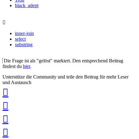
black_adept
inner-join
select
substring
Die Frage ist als "gelöst" markiert. Den entsprechend Beitrag
findest du
hier
.
Unterstütze die Community und teile den Beitrag für mehr Leser
und Austausch
auf
Xing
teilen
auf
LinkedIn
teilen
auf
Twitter
teilen
auf
Facebook
teilen