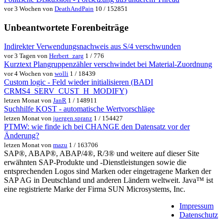
vor 3 Wochen von
DeathAndPain
10 / 152851
Unbeantwortete Forenbeiträge
Indirekter Verwendungsnachweis aus S/4 verschwunden
vor 3 Tagen von
Herbert_zarg
1 / 776
Kurztext Plangruppenzähler verschwindet bei Material-Zuordnung
vor 4 Wochen von
wolli
1 / 18439
Custom logic - Feld wieder initialisieren (BADI
CRMS4_SERV_CUST_H_MODIFY)
letzen Monat von
JanR
1 / 148911
Suchhilfe KOST - automatische Wertvorschläge
letzen Monat von
juergen.spranz
1 / 154427
PTMW: wie finde ich bei CHANGE den Datensatz vor der
Änderung?
letzen Monat von
mazu
1 / 163706
SAP®, ABAP®, ABAP/4®, R/3® und weitere auf dieser Site
erwähnten SAP-Produkte und -Dienstleistungen sowie die
entsprechenden Logos sind Marken oder eingetragene Marken der
SAP AG in Deutschland und anderen Ländern weltweit. Java™ ist
eine registrierte Marke der Firma SUN Microsystems, Inc.
Impressum
Datenschutz