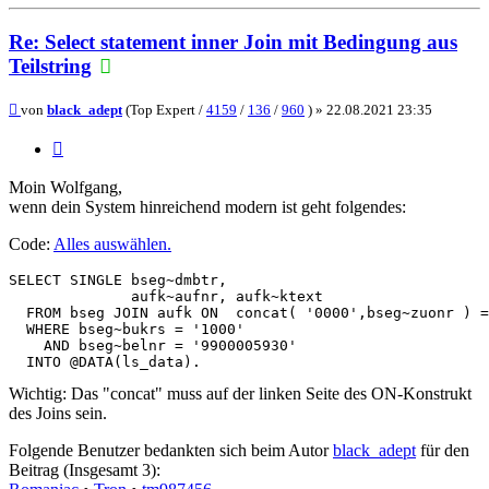
oben
Re: Select statement inner Join mit Bedingung aus
Teilstring
Beitrag
von
black_adept
(Top Expert /
4159
/
136
/
960
) »
22.08.2021 23:35
Zitieren
Moin Wolfgang,
wenn dein System hinreichend modern ist geht folgendes:
Code:
Alles auswählen
.
SELECT SINGLE bseg~dmbtr,

              aufk~aufnr, aufk~ktext

  FROM bseg JOIN aufk ON  concat( '0000',bseg~zuonr ) =
  WHERE bseg~bukrs = '1000'

    AND bseg~belnr = '9900005930'

Wichtig: Das "concat" muss auf der linken Seite des ON-Konstrukt
des Joins sein.
Folgende Benutzer bedankten sich beim Autor
black_adept
für den
Beitrag (Insgesamt 3):