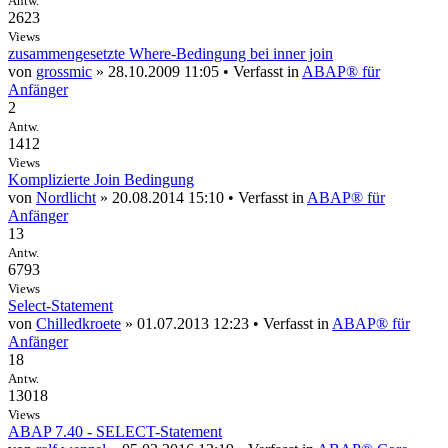
Antw.
2623
Views
zusammengesetzte Where-Bedingung bei inner join
von
grossmic
» 28.10.2009 11:05 • Verfasst in
ABAP® für
Anfänger
2
Antw.
1412
Views
Komplizierte Join Bedingung
von
Nordlicht
» 20.08.2014 15:10 • Verfasst in
ABAP® für
Anfänger
13
Antw.
6793
Views
Select-Statement
von
Chilledkroete
» 01.07.2013 12:23 • Verfasst in
ABAP® für
Anfänger
18
Antw.
13018
Views
ABAP 7.40 - SELECT-Statement