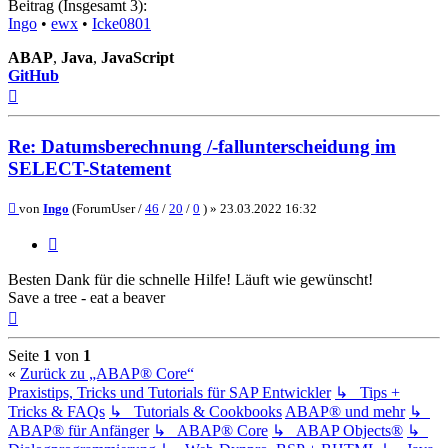
Beitrag (Insgesamt 3):
Ingo
•
ewx
•
Icke0801
ABAP
,
Java
,
JavaScript
GitHub
Nach
oben
Re: Datumsberechnung /-fallunterscheidung im
SELECT-Statement
Beitrag
von
Ingo
(ForumUser /
46
/
20
/
0
) »
23.03.2022 16:32
Zitieren
Besten Dank für die schnelle Hilfe! Läuft wie gewünscht!
Save a tree - eat a beaver
Nach
oben
Seite
1
von
1
«
Zurück zu „ABAP® Core“
Praxistips, Tricks und Tutorials für SAP Entwickler
↳ Tips +
Tricks & FAQs
↳ Tutorials & Cookbooks
ABAP® und mehr
↳
ABAP® für Anfänger
↳ ABAP® Core
↳ ABAP Objects®
↳