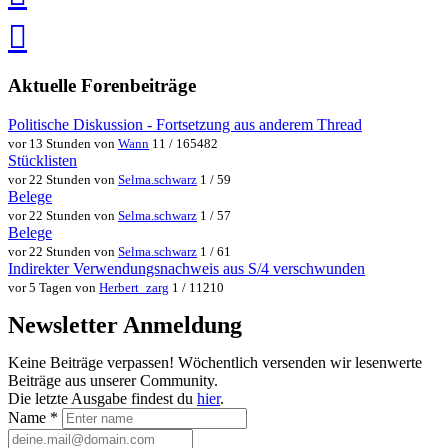
speichern
via
via
Whatsapp
eMail
teilen
teilen
Aktuelle Forenbeiträge
Politische Diskussion - Fortsetzung aus anderem Thread
vor 13 Stunden von
Wann
11 / 165482
Stücklisten
vor 22 Stunden von
Selma.schwarz
1 / 59
Belege
vor 22 Stunden von
Selma.schwarz
1 / 57
Belege
vor 22 Stunden von
Selma.schwarz
1 / 61
Indirekter Verwendungsnachweis aus S/4 verschwunden
vor 5 Tagen von
Herbert_zarg
1 / 11210
Newsletter Anmeldung
Keine Beiträge verpassen! Wöchentlich versenden wir lesenwerte
Beiträge aus unserer Community.
Die letzte Ausgabe findest du
hier
.
Name
*