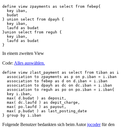
define view zpayments as select from febep{

  key iban,

  budat 

} union select from dpayh {

  key iban,

  laufd as budat

}union select from reguh {

  key iban,

  laufd as budat

In einem zweiten View
Code:
Alles auswählen
.
define view zlast_payment as select from tiban as i

  association to zpayments as p on p.iban = i.iban

  association to febep as d on d.iban = i.iban

  association to dpayh as dc on dc.iban = i.iban

  association to reguh as po on po.iban = i.iban{

  key i.iban,

  max( d.budat ) as deposit,

  max( dc.laufd ) as depit_charge,

  max( po.laufd ) as payout,

  max( p.budat ) as last_posting_date

Folgende Benutzer bedankten sich beim Autor
jocoder
für den