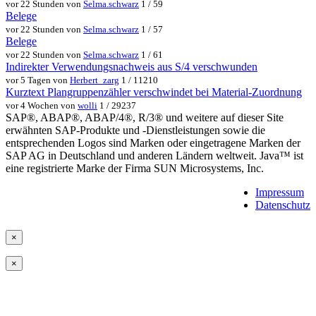
vor 22 Stunden von
Selma.schwarz
1 / 59
Belege
vor 22 Stunden von
Selma.schwarz
1 / 57
Belege
vor 22 Stunden von
Selma.schwarz
1 / 61
Indirekter Verwendungsnachweis aus S/4 verschwunden
vor 5 Tagen von
Herbert_zarg
1 / 11210
Kurztext Plangruppenzähler verschwindet bei Material-Zuordnung
vor 4 Wochen von
wolli
1 / 29237
SAP®, ABAP®, ABAP/4®, R/3® und weitere auf dieser Site
erwähnten SAP-Produkte und -Dienstleistungen sowie die
entsprechenden Logos sind Marken oder eingetragene Marken der
SAP AG in Deutschland und anderen Ländern weltweit. Java™ ist
eine registrierte Marke der Firma SUN Microsystems, Inc.
Impressum
Datenschutz
×
×