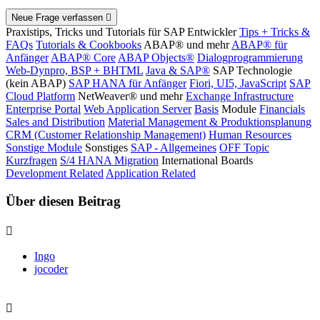
Neue Frage verfassen
Praxistips, Tricks und Tutorials für SAP Entwickler
Tips + Tricks &
FAQs
Tutorials & Cookbooks
ABAP® und mehr
ABAP® für
Anfänger
ABAP® Core
ABAP Objects®
Dialogprogrammierung
Web-Dynpro, BSP + BHTML
Java & SAP®
SAP Technologie
(kein ABAP)
SAP HANA für Anfänger
Fiori, UI5, JavaScript
SAP
Cloud Platform
NetWeaver® und mehr
Exchange Infrastructure
Enterprise Portal
Web Application Server
Basis
Module
Financials
Sales and Distribution
Material Management & Produktionsplanung
CRM (Customer Relationship Management)
Human Resources
Sonstige Module
Sonstiges
SAP - Allgemeines
OFF Topic
Kurzfragen
S/4 HANA Migration
International Boards
Development Related
Application Related
Über diesen Beitrag
Ingo
jocoder