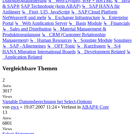
Dialogprogrammierung
↳ Web-Dynpro, BSP + BHTML
↳ Java
& SAP®
SAP Technologie (kein ABAP)
↳ SAP HANA für
Anfänger
↳ Fiori, UI5, JavaScript
↳ SAP Cloud Platform
NetWeaver® und mehr
↳ Exchange Infrastructure
↳ Enterprise
Portal
↳ Web Application Server
↳ Basis
Module
↳ Financials
↳ Sales and Distribution
↳ Material Management &
Produktionsplanung
↳ CRM (Customer Relationship
Management)
↳ Human Resources
↳ Sonstige Module
Sonstiges
↳ SAP - Allgemeines
↳ OFF Topic
↳ Kurzfragen
↳ S/4
HANA Migration
International Boards
↳ Development Related
↳
Application Related
Vergleichbare Themen
2
Antw.
3017
Views
Variable Datumsberechnung bei Select-Options
von
ewx
» 19.07.2007 11:24 • Verfasst in
ABAP® Core
13
Antw.
6801
Views
Select-Statement