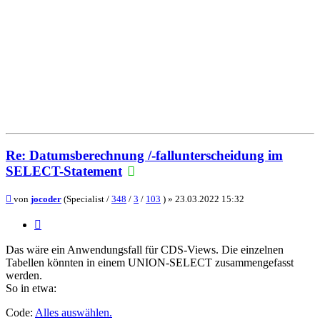
Re: Datumsberechnung /-fallunterscheidung im
SELECT-Statement
Beitrag
von
jocoder
(Specialist /
348
/
3
/
103
) »
23.03.2022 15:32
Zitieren
Das wäre ein Anwendungsfall für CDS-Views. Die einzelnen
Tabellen könnten in einem UNION-SELECT zusammengefasst
werden.
So in etwa:
Code:
Alles auswählen
.