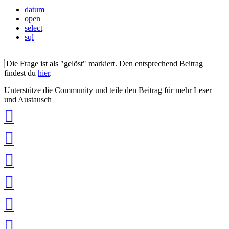
datum
open
select
sql
Die Frage ist als "gelöst" markiert. Den entsprechend Beitrag
findest du
hier
.
Unterstütze die Community und teile den Beitrag für mehr Leser
und Austausch
auf
Xing
teilen
auf
LinkedIn
teilen
auf
Twitter
teilen
auf
Facebook
teilen
Pin
it
in
Pocket