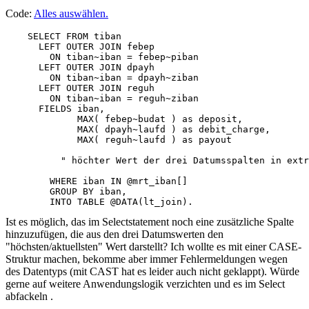
Code:
Alles auswählen
.
    SELECT FROM tiban

      LEFT OUTER JOIN febep

        ON tiban~iban = febep~piban

      LEFT OUTER JOIN dpayh

        ON tiban~iban = dpayh~ziban

      LEFT OUTER JOIN reguh

        ON tiban~iban = reguh~ziban

      FIELDS iban,

             MAX( febep~budat ) as deposit,

             MAX( dpayh~laufd ) as debit_charge,

             MAX( reguh~laufd ) as payout

          " höchter Wert der drei Datumsspalten in extr
        WHERE iban IN @mrt_iban[]

        GROUP BY iban,

        INTO TABLE @DATA(lt_join).
Ist es möglich, das im Selectstatement noch eine zusätzliche Spalte
hinzuzufügen, die aus den drei Datumswerten den
"höchsten/aktuellsten" Wert darstellt? Ich wollte es mit einer CASE-
Struktur machen, bekomme aber immer Fehlermeldungen wegen
des Datentyps (mit CAST hat es leider auch nicht geklappt). Würde
gerne auf weitere Anwendungslogik verzichten und es im Select
abfackeln .