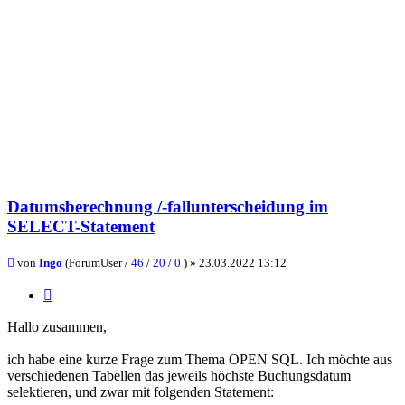
Datumsberechnung /-fallunterscheidung im
SELECT-Statement
Beitrag
von
Ingo
(ForumUser /
46
/
20
/
0
) »
23.03.2022 13:12
Zitieren
Hallo zusammen,
ich habe eine kurze Frage zum Thema OPEN SQL. Ich möchte aus
verschiedenen Tabellen das jeweils höchste Buchungsdatum
selektieren, und zwar mit folgenden Statement: