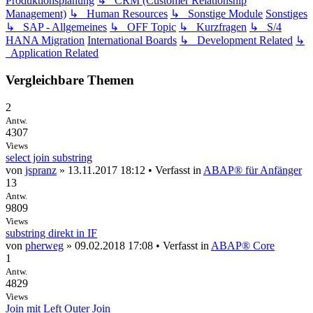
Produktionsplanung
↳ CRM (Customer Relationship
Management)
↳ Human Resources
↳ Sonstige Module
Sonstiges
↳ SAP - Allgemeines
↳ OFF Topic
↳ Kurzfragen
↳ S/4
HANA Migration
International Boards
↳ Development Related
↳
Application Related
Vergleichbare Themen
2
Antw.
4307
Views
select join substring
von
jspranz
» 13.11.2017 18:12 • Verfasst in
ABAP® für Anfänger
13
Antw.
9809
Views
substring direkt in IF
von
pherweg
» 09.02.2018 17:08 • Verfasst in
ABAP® Core
1
Antw.
4829
Views
Join mit Left Outer Join