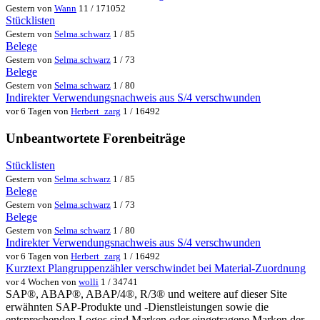
Gestern von
Wann
11 / 171052
Stücklisten
Gestern von
Selma.schwarz
1 / 85
Belege
Gestern von
Selma.schwarz
1 / 73
Belege
Gestern von
Selma.schwarz
1 / 80
Indirekter Verwendungsnachweis aus S/4 verschwunden
vor 6 Tagen von
Herbert_zarg
1 / 16492
Unbeantwortete Forenbeiträge
Stücklisten
Gestern von
Selma.schwarz
1 / 85
Belege
Gestern von
Selma.schwarz
1 / 73
Belege
Gestern von
Selma.schwarz
1 / 80
Indirekter Verwendungsnachweis aus S/4 verschwunden
vor 6 Tagen von
Herbert_zarg
1 / 16492
Kurztext Plangruppenzähler verschwindet bei Material-Zuordnung
vor 4 Wochen von
wolli
1 / 34741
SAP®, ABAP®, ABAP/4®, R/3® und weitere auf dieser Site
erwähnten SAP-Produkte und -Dienstleistungen sowie die
entsprechenden Logos sind Marken oder eingetragene Marken der