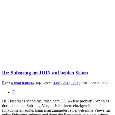
Re: Substring im JOIN auf beiden Seiten
Beitrag
von
a-dead-trousers
(Top Expert /
4485
/
231
/
1205
) »
06.02.2025 10:28
Zitieren
Hi. Hast du es schon mal mit einem CDS-View probiert? Wenn es
dort mit einem Substing-Vergleich in einem einzigen Join nicht
funktionieren sollte, kann man zumindest zwei getrennte Views für
jeden Substring anlegen und dann die Ergebnisse in einem dritten