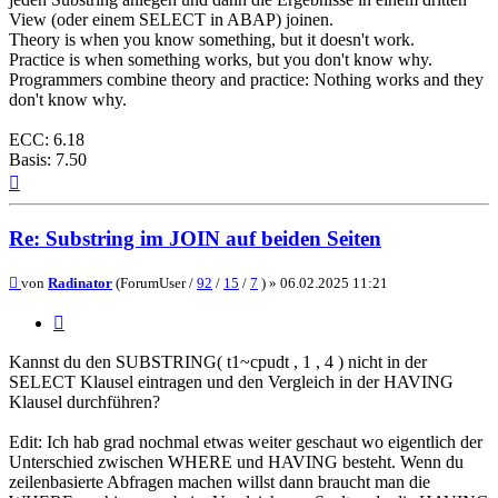
View (oder einem SELECT in ABAP) joinen.
Theory is when you know something, but it doesn't work.
Practice is when something works, but you don't know why.
Programmers combine theory and practice: Nothing works and they
don't know why.
ECC: 6.18
Basis: 7.50
Nach
oben
Re: Substring im JOIN auf beiden Seiten
Beitrag
von
Radinator
(ForumUser /
92
/
15
/
7
) »
06.02.2025 11:21
Zitieren
Kannst du den SUBSTRING( t1~cpudt , 1 , 4 ) nicht in der
SELECT Klausel eintragen und den Vergleich in der HAVING
Klausel durchführen?
Edit: Ich hab grad nochmal etwas weiter geschaut wo eigentlich der
Unterschied zwischen WHERE und HAVING besteht. Wenn du
zeilenbasierte Abfragen machen willst dann braucht man die