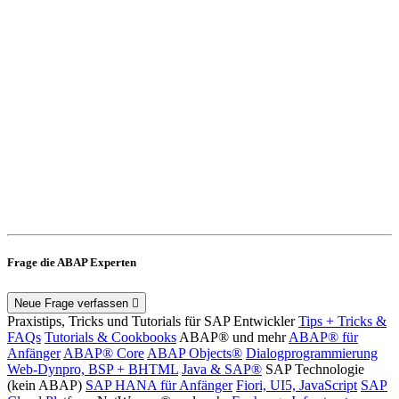
Frage die ABAP Experten
Neue Frage verfassen
Praxistips, Tricks und Tutorials für SAP Entwickler
Tips + Tricks &
FAQs
Tutorials & Cookbooks
ABAP® und mehr
ABAP® für
Anfänger
ABAP® Core
ABAP Objects®
Dialogprogrammierung
Web-Dynpro, BSP + BHTML
Java & SAP®
SAP Technologie
(kein ABAP)
SAP HANA für Anfänger
Fiori, UI5, JavaScript
SAP