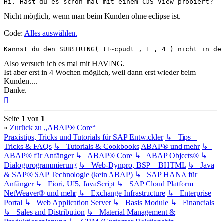
Hi. Hast du es schon mal mit einem CDS-View probiert?
Nicht möglich, wenn man beim Kunden ohne eclipse ist.
Code:
Alles auswählen
.
Kannst du den SUBSTRING( t1~cpudt , 1 , 4 ) nicht in de
Also versuch ich es mal mit HAVING.
Ist aber erst in 4 Wochen möglich, weil dann erst wieder beim
Kunden....
Danke.
Nach
oben
Seite
1
von
1
«
Zurück zu „ABAP® Core“
Praxistips, Tricks und Tutorials für SAP Entwickler
↳ Tips +
Tricks & FAQs
↳ Tutorials & Cookbooks
ABAP® und mehr
↳
ABAP® für Anfänger
↳ ABAP® Core
↳ ABAP Objects®
↳
Dialogprogrammierung
↳ Web-Dynpro, BSP + BHTML
↳ Java
& SAP®
SAP Technologie (kein ABAP)
↳ SAP HANA für
Anfänger
↳ Fiori, UI5, JavaScript
↳ SAP Cloud Platform
NetWeaver® und mehr
↳ Exchange Infrastructure
↳ Enterprise
Portal
↳ Web Application Server
↳ Basis
Module
↳ Financials
↳ Sales and Distribution
↳ Material Management &