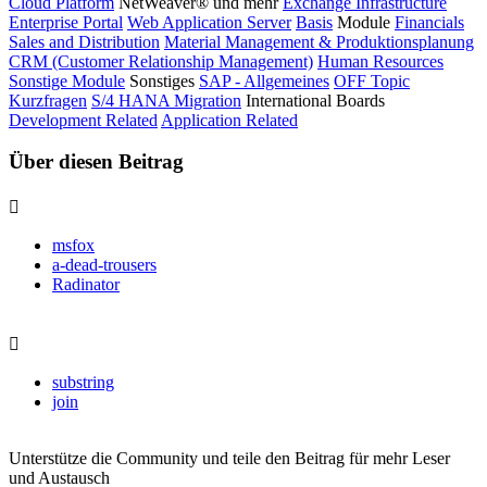
Cloud Platform
NetWeaver® und mehr
Exchange Infrastructure
Enterprise Portal
Web Application Server
Basis
Module
Financials
Sales and Distribution
Material Management & Produktionsplanung
CRM (Customer Relationship Management)
Human Resources
Sonstige Module
Sonstiges
SAP - Allgemeines
OFF Topic
Kurzfragen
S/4 HANA Migration
International Boards
Development Related
Application Related
Über diesen Beitrag
msfox
a-dead-trousers
Radinator
substring
join
Unterstütze die Community und teile den Beitrag für mehr Leser
und Austausch