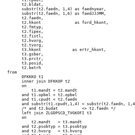
        t2.bldat,

        substr(t2.faedn, 1,4) as faednyear,

        substr(t2.faedn, 1,6) as faedJJJMM,

        t2.faedn,

        t2.hkont              as ford_hkont,

        t2.fmtyp,

        t2.fipex,

        t2.fistl,

        t2.hvorg,

        t2.tvorg,

        t3.hkont             as ertr_hkont,

        t3.gsber,

        t3.prctr,

        t3.posid,

        t2.betrh

  from

        DFKKKO t1

        inner join DFKKOP t2

        on 

            t1.mandt = t2.mandt

        and t1.opbel = t2.opbel

        and t1.cpudt < t2.faedn

        and substr(t1.cpudt,1,4) < substr(t2.faedn, 1,4
        /* and t2.budat          <> t2.faedn */

        left join ZLGDPSCD_TVGKOFI t3

        on 

            t2.mandt   = t3.mandt

        and t2.psobtyp = t3.psobtyp

        and t2.hvorg   = t3.hvorg
