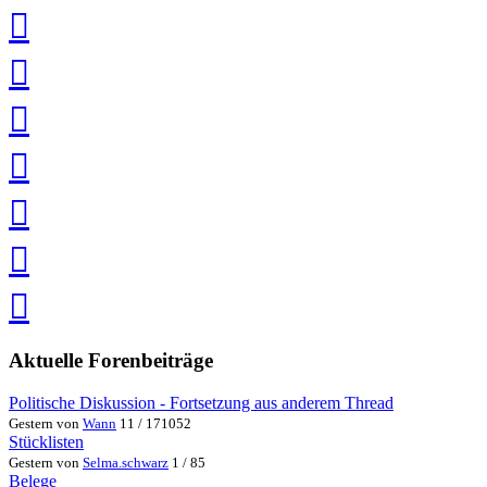
auf
Xing
teilen
auf
LinkedIn
teilen
auf
Twitter
teilen
auf
Facebook
teilen
Pin
it
in
Pocket
speichern
via
via
Whatsapp
eMail
teilen
teilen
Aktuelle Forenbeiträge
Politische Diskussion - Fortsetzung aus anderem Thread
Gestern von
Wann
11 / 171052
Stücklisten
Gestern von
Selma.schwarz
1 / 85
Belege