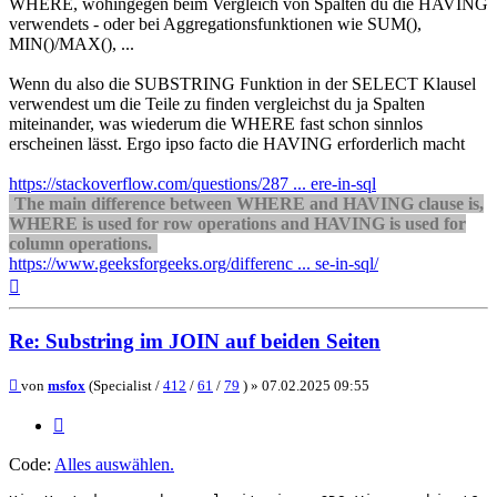
WHERE, wohingegen beim Vergleich von Spalten du die HAVING
verwendets - oder bei Aggregationsfunktionen wie SUM(),
MIN()/MAX(), ...
Wenn du also die SUBSTRING Funktion in der SELECT Klausel
verwendest um die Teile zu finden vergleichst du ja Spalten
miteinander, was wiederum die WHERE fast schon sinnlos
erscheinen lässt. Ergo ipso facto die HAVING erforderlich macht
https://stackoverflow.com/questions/287 ... ere-in-sql
The main difference between WHERE and HAVING clause is,
WHERE is used for row operations and HAVING is used for
column operations.
https://www.geeksforgeeks.org/differenc ... se-in-sql/
Nach
oben
Re: Substring im JOIN auf beiden Seiten
Beitrag
von
msfox
(Specialist /
412
/
61
/
79
) »
07.02.2025 09:55
Zitieren
Code:
Alles auswählen
.