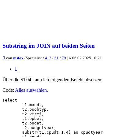
Substring im JOIN auf beiden Seiten
Beitrag
von
msfox
(Specialist /
412
/
61
/
79
) »
06.02.2025 10:21
Zitieren
Über die ST04 kann ich folgenden Befehl absetzen:
Code:
Alles auswählen
.
select

        t1.mandt,

        t2.psobtyp,

        t2.vtref,

        t1.opbel,

        t2.budat,

        t2.budgetyear,

        substr(t1.cpudt,1,4) as cpudtyear,

        t1.cpudt,
