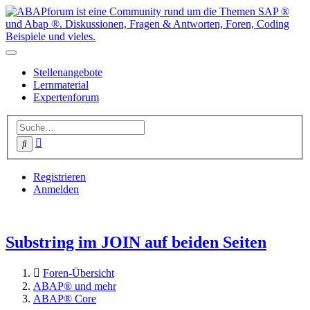
Stellenangebote
Lernmaterial
Expertenforum
Erweiterte
Suche
Suche
Registrieren
Anmelden
Substring im JOIN auf beiden Seiten
Foren-Übersicht
ABAP® und mehr
ABAP® Core