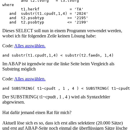
        and t2.tvorg   = t3.tvorg

where

        t1.herkf             = 'TA'

   and  substr(t1.cpudt,1,4) = '2024'

   and  t2.psobtyp          >= '2195'

Dieses SELECT soll nun in einem Programm verwendet werden,
wobei ich für folgenden Zeile keinen Lösung habe:
Code:
Alles auswählen
.
and substr(t1.cpudt,1,4) < substr(t2.faedn, 1,4)
Im ABAP ist irgendwie nur die linke Seite beim Vergleich als
Substring möglich
Code:
Alles auswählen
.
and SUBSTRING( t1~cpudt , 1 , 4 ) < SUBSTRING( t1~cpudt
Der SUBSTRING( t1~cpudt , 1 , 4 ) wird als Syntaxfehler
abgewiesen.
Hat dafür jemand einen Rat für mich?
Aktuell löse sich es so, dass ich erst alles selektiere (20.000 Sätze)
und erst auf ABAP-Seite noch einmal die überflüssigen Sätze lösche