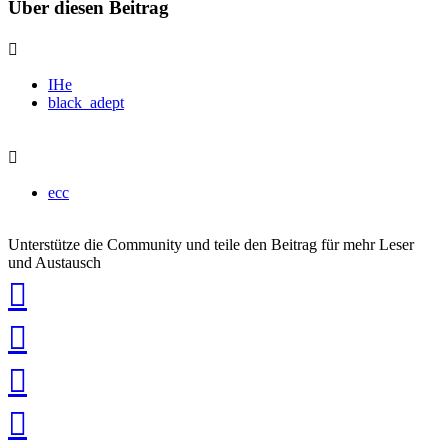
Über diesen Beitrag
IHe
black_adept
ecc
Unterstütze die Community und teile den Beitrag für mehr Leser
und Austausch
auf
Xing
teilen
auf
LinkedIn
teilen
auf
Twitter
teilen
auf
Facebook
teilen