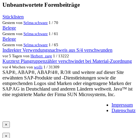
Unbeantwortete Forenbeiträge
Stücklisten
Gestern von
Selma.schwarz
1 / 70
Belege
Gestern von
Selma.schwarz
1 / 61
Belege
Gestern von
Selma.schwarz
1 / 65
Indirekter Verwendungsnachweis aus S/4 verschwunden
vor 5 Tagen von
Herbert_zarg
1 / 13222
Kurztext Plangruppenzähler verschwindet bei Material-Zuordnung
vor 4 Wochen von
wolli
1 / 31309
SAP®, ABAP®, ABAP/4®, R/3® und weitere auf dieser Site
erwähnten SAP-Produkte und -Dienstleistungen sowie die
entsprechenden Logos sind Marken oder eingetragene Marken der
SAP AG in Deutschland und anderen Ländern weltweit. Java™ ist
eine registrierte Marke der Firma SUN Microsystems, Inc.
Impressum
Datenschutz
×
×