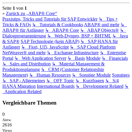
oben
Seite
1
von
1
«
Zurück zu „ABAP® Core“
Praxistips, Tricks und Tutorials für SAP Entwickler
↳ Tips +
Tricks & FAQs
↳ Tutorials & Cookbooks
ABAP® und mehr
↳
ABAP® für Anfänger
↳ ABAP® Core
↳ ABAP Objects®
↳
Dialogprogrammierung
↳ Web-Dynpro, BSP + BHTML
↳ Java
& SAP®
SAP Technologie (kein ABAP)
↳ SAP HANA für
Anfänger
↳ Fiori, UI5, JavaScript
↳ SAP Cloud Platform
NetWeaver® und mehr
↳ Exchange Infrastructure
↳ Enterprise
Portal
↳ Web Application Server
↳ Basis
Module
↳ Financials
↳ Sales and Distribution
↳ Material Management &
Produktionsplanung
↳ CRM (Customer Relationship
Management)
↳ Human Resources
↳ Sonstige Module
Sonstiges
↳ SAP - Allgemeines
↳ OFF Topic
↳ Kurzfragen
↳ S/4
HANA Migration
International Boards
↳ Development Related
↳
Application Related
Vergleichbare Themen
0
Antw.
2616
Views