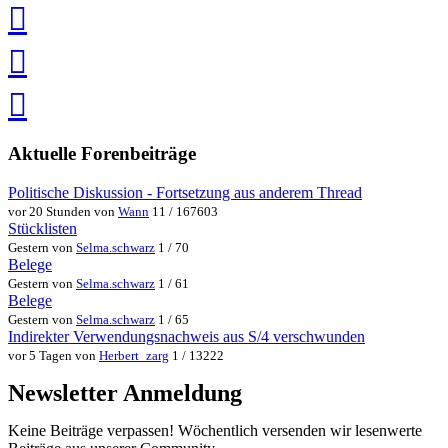
Pin
it
in
Pocket
speichern
via
via
Whatsapp
eMail
teilen
teilen
Aktuelle Forenbeiträge
Politische Diskussion - Fortsetzung aus anderem Thread
vor 20 Stunden von
Wann
11 / 167603
Stücklisten
Gestern von
Selma.schwarz
1 / 70
Belege
Gestern von
Selma.schwarz
1 / 61
Belege
Gestern von
Selma.schwarz
1 / 65
Indirekter Verwendungsnachweis aus S/4 verschwunden
vor 5 Tagen von
Herbert_zarg
1 / 13222
Newsletter Anmeldung
Keine Beiträge verpassen! Wöchentlich versenden wir lesenwerte