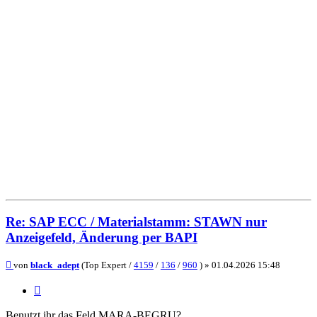
Re: SAP ECC / Materialstamm: STAWN nur
Anzeigefeld, Änderung per BAPI
Beitrag
von
black_adept
(Top Expert /
4159
/
136
/
960
) »
01.04.2026 15:48
Zitieren
Benutzt ihr das Feld MARA-BEGRU?