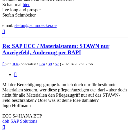
Schau mal
hier
live long and prosper
Stefan Schmöcker
email:
stefan@schmoecker.de
Nach
oben
Re: SAP ECC / Materialstamm: STAWN nur
Anzeigefeld, Änderung per BAPI
Beitrag
von
IHe
(Specialist /
174
/
39
/
57
) »
02.04.2026 07:56
Zitieren
Mit der Berechtigungsgruppe kann ich doch nur für bestimmte
Materialien steuern, wer diese pflegen/anzeigen etc. darf - aber doch
nicht für alle Materialien den Pflegezugriff nur auf das STAWN-
Feld beschränken? Oder was ist deine Idee dahinter?
Ingo Hoffmann
ECC
|S/4HANA|BTP
dbh SAP Solutions
Nach