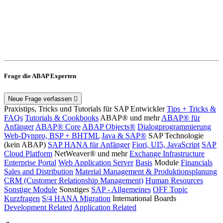
Frage die ABAP Experten
Neue Frage verfassen
Praxistips, Tricks und Tutorials für SAP Entwickler
Tips + Tricks &
FAQs
Tutorials & Cookbooks
ABAP® und mehr
ABAP® für
Anfänger
ABAP® Core
ABAP Objects®
Dialogprogrammierung
Web-Dynpro, BSP + BHTML
Java & SAP®
SAP Technologie
(kein ABAP)
SAP HANA für Anfänger
Fiori, UI5, JavaScript
SAP
Cloud Platform
NetWeaver® und mehr
Exchange Infrastructure
Enterprise Portal
Web Application Server
Basis
Module
Financials
Sales and Distribution
Material Management & Produktionsplanung
CRM (Customer Relationship Management)
Human Resources
Sonstige Module
Sonstiges
SAP - Allgemeines
OFF Topic
Kurzfragen
S/4 HANA Migration
International Boards
Development Related
Application Related