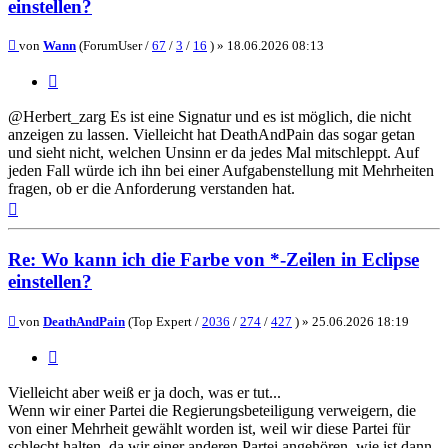
einstellen?
Beitrag
von
Wann
(ForumUser /
67
/
3
/
16
) »
18.06.2026 08:13
Zitieren
@Herbert_zarg Es ist eine Signatur und es ist möglich, die nicht
anzeigen zu lassen. Vielleicht hat DeathAndPain das sogar getan
und sieht nicht, welchen Unsinn er da jedes Mal mitschleppt. Auf
jeden Fall würde ich ihn bei einer Aufgabenstellung mit Mehrheiten
fragen, ob er die Anforderung verstanden hat.
Nach
oben
Re: Wo kann ich die Farbe von *-Zeilen in Eclipse
einstellen?
Beitrag
von
DeathAndPain
(Top Expert /
2036
/
274
/
427
) »
25.06.2026 18:19
Zitieren
Vielleicht aber weiß er ja doch, was er tut...
Wenn wir einer Partei die Regierungsbeteiligung verweigern, die
von einer Mehrheit gewählt worden ist, weil wir diese Partei für
schlecht halten, da wir einer anderen Partei angehören, wie ist dann