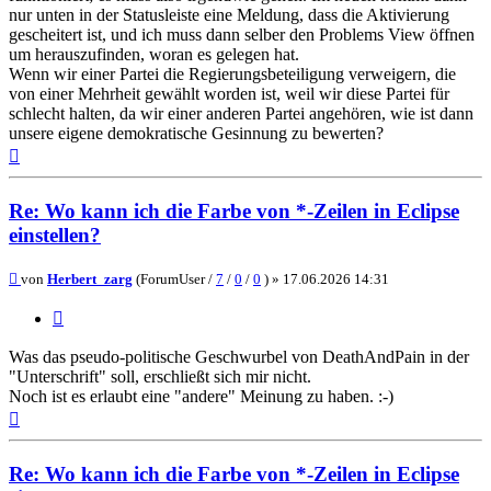
nur unten in der Statusleiste eine Meldung, dass die Aktivierung
gescheitert ist, und ich muss dann selber den Problems View öffnen
um herauszufinden, woran es gelegen hat.
Wenn wir einer Partei die Regierungsbeteiligung verweigern, die
von einer Mehrheit gewählt worden ist, weil wir diese Partei für
schlecht halten, da wir einer anderen Partei angehören, wie ist dann
unsere eigene demokratische Gesinnung zu bewerten?
Nach
oben
Re: Wo kann ich die Farbe von *-Zeilen in Eclipse
einstellen?
Beitrag
von
Herbert_zarg
(ForumUser /
7
/
0
/
0
) »
17.06.2026 14:31
Zitieren
Was das pseudo-politische Geschwurbel von DeathAndPain in der
"Unterschrift" soll, erschließt sich mir nicht.
Noch ist es erlaubt eine "andere" Meinung zu haben. :-)
Nach
oben
Re: Wo kann ich die Farbe von *-Zeilen in Eclipse