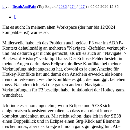
Beitrag
von
DeathAndPain
(Top Expert /
2036
/
274
/
427
) »
05.05.2026 15:35
Zitieren
Hat es auch: In meinem alten Workspace (der nur bis 12/2024
kompatibel ist) war es so.
Mittlerweile habe ich das Problem auch gelöst: F3 war im ABAP-
Kontext defaultmäßig an mehreren "Navigate"-Befehlen verknüpft -
und hat dadurch gar nichts gemacht, als ich es auch an "Navigate ->
Backward History" verknüpft habe. Der Eclipse-Fehler besteht in
meinen Augen darin, dass Eclipse mir diese Konflikte bei meiner
Verknüpfung nicht angezeigt hat, obwohl es ja eine Anzeige für
Hotkey-Konflikte hat und damit den Anschein erweckt, als könne
man dort erkennen, welche Konflikte es gibt, die man ggf. beheben
muss. Nachdem ich jetzt die ganzen anderen Navigate-
Verknüpfungen für F3 beseitigt habe, funktioniert der Hotkey ganz
wunderbar.
Ich finde es schon angenehm, wenn Eclipse und SE38 sich
einigermaßen konsistent verhalten, so dass man nicht immer
komplett umdenken muss. Mir reicht schon, dass ich in der SE38
einen Doppelklick und in Eclipse einen Strg-Klick auf Elemente
machen muss, aber das kriege ich noch ganz gut geistig hin. Aber