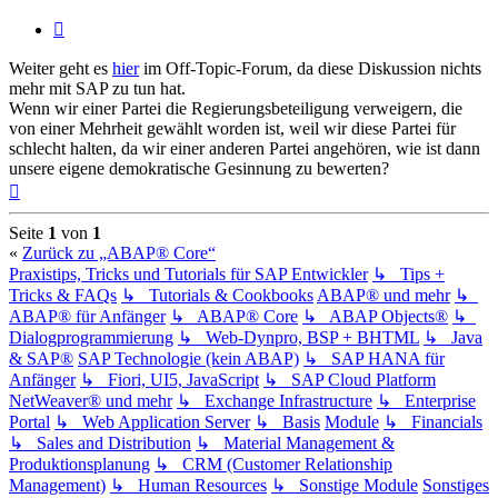
Zitieren
Weiter geht es
hier
im Off-Topic-Forum, da diese Diskussion nichts
mehr mit SAP zu tun hat.
Wenn wir einer Partei die Regierungsbeteiligung verweigern, die
von einer Mehrheit gewählt worden ist, weil wir diese Partei für
schlecht halten, da wir einer anderen Partei angehören, wie ist dann
unsere eigene demokratische Gesinnung zu bewerten?
Nach
oben
Seite
1
von
1
«
Zurück zu „ABAP® Core“
Praxistips, Tricks und Tutorials für SAP Entwickler
↳ Tips +
Tricks & FAQs
↳ Tutorials & Cookbooks
ABAP® und mehr
↳
ABAP® für Anfänger
↳ ABAP® Core
↳ ABAP Objects®
↳
Dialogprogrammierung
↳ Web-Dynpro, BSP + BHTML
↳ Java
& SAP®
SAP Technologie (kein ABAP)
↳ SAP HANA für
Anfänger
↳ Fiori, UI5, JavaScript
↳ SAP Cloud Platform
NetWeaver® und mehr
↳ Exchange Infrastructure
↳ Enterprise
Portal
↳ Web Application Server
↳ Basis
Module
↳ Financials
↳ Sales and Distribution
↳ Material Management &
Produktionsplanung
↳ CRM (Customer Relationship
Management)
↳ Human Resources
↳ Sonstige Module
Sonstiges