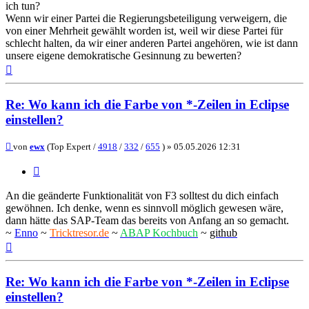
ich tun?
Wenn wir einer Partei die Regierungsbeteiligung verweigern, die
von einer Mehrheit gewählt worden ist, weil wir diese Partei für
schlecht halten, da wir einer anderen Partei angehören, wie ist dann
unsere eigene demokratische Gesinnung zu bewerten?
Nach
oben
Re: Wo kann ich die Farbe von *-Zeilen in Eclipse
einstellen?
Beitrag
von
ewx
(Top Expert /
4918
/
332
/
655
) »
05.05.2026 12:31
Zitieren
An die geänderte Funktionalität von F3 solltest du dich einfach
gewöhnen. Ich denke, wenn es sinnvoll möglich gewesen wäre,
dann hätte das SAP-Team das bereits von Anfang an so gemacht.
~
Enno
~
Tricktresor.de
~
ABAP Kochbuch
~
github
Nach
oben
Re: Wo kann ich die Farbe von *-Zeilen in Eclipse
einstellen?