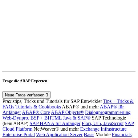
Frage die ABAP Experten
Neue Frage verfassen
Praxistips, Tricks und Tutorials für SAP Entwickler
Tips + Tricks &
FAQs
Tutorials & Cookbooks
ABAP® und mehr
ABAP® für
Anfänger
ABAP® Core
ABAP Objects®
Dialogprogrammierung
Web-Dynpro, BSP + BHTML
Java & SAP®
SAP Technologie
(kein ABAP)
SAP HANA für Anfänger
Fiori, UI5, JavaScript
SAP
Cloud Platform
NetWeaver® und mehr
Exchange Infrastructure
Enterprise Portal
Web Application Server
Basis
Module
Financials