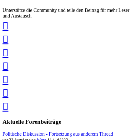
Unterstütze die Community und teile den Beitrag für mehr Leser
und Austausch
auf
Xing
teilen
auf
LinkedIn
teilen
auf
Twitter
teilen
auf
Facebook
teilen
Pin
it
in
Pocket
speichern
via
via
Whatsapp
eMail
teilen
teilen
Aktuelle Forenbeiträge
Politische Diskussion - Fortsetzung aus anderem Thread
vor 23 Stunden von
Wann
11 / 168333