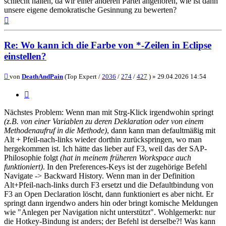
schlecht halten, da wir einer anderen Partei angehören, wie ist dann
unsere eigene demokratische Gesinnung zu bewerten?
Nach
oben
Re: Wo kann ich die Farbe von *-Zeilen in Eclipse
einstellen?
Beitrag
von
DeathAndPain
(Top Expert /
2036
/
274
/
427
) »
29.04.2026 14:54
Zitieren
Nächstes Problem: Wenn man mit Strg-Klick irgendwohin springt
(z.B. von einer Variablen zu deren Deklaration oder von einem
Methodenaufruf in die Methode)
, dann kann man defaultmäßig mit
Alt + Pfeil-nach-links wieder dorthin zurückspringen, wo man
hergekommen ist. Ich hätte das lieber auf F3, weil das der SAP-
Philosophie folgt
(hat in meinem früheren Workspace auch
funktioniert)
. In den Preferences-Keys ist der zugehörige Befehl
Navigate -> Backward History. Wenn man in der Definition
Alt+Pfeil-nach-links durch F3 ersetzt und die Defaultbindung von
F3 an Open Declaration löscht, dann funktioniert es aber nicht. Er
springt dann irgendwo anders hin oder bringt komische Meldungen
wie "Anlegen per Navigation nicht unterstützt". Wohlgemerkt: nur
die Hotkey-Bindung ist anders; der Befehl ist derselbe?! Was kann