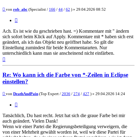
Beitrag
von
rob_abc
(Specialist /
166
/
44
/
62
) »
29.04.2026 08:52
Zitieren
Ach. Es ist wie du geschrieben hast. =) Kommentare mit " ändern
sich sofort beim Klick auf Apply. Kommentare mit * haben sich erst
geändert, als ich das Objekt neu geöffnet habe. So gilt die
Einstellung zumindest für beide Kommentararten. Nur
unterschiedlich kann man sie anscheinend nicht einfärben.
Nach
oben
Re: Wo kann ich die Farbe von *-Zeilen in Eclipse
einstellen?
Beitrag
von
DeathAndPain
(Top Expert /
2036
/
274
/
427
) »
29.04.2026 14:24
Zitieren
Tatsächlich, Du hast recht. Jetzt hat sich die graue Farbe bei mir
auch geändert. Vielen Dank!
Wenn wir einer Partei die Regierungsbeteiligung verweigern, die
von einer Mehrheit gewählt worden ist, weil wir diese Partei für