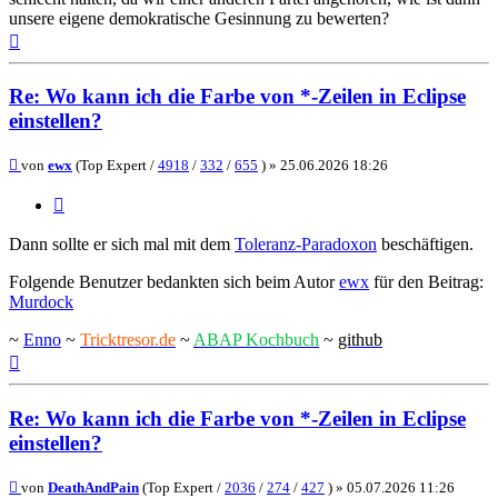
unsere eigene demokratische Gesinnung zu bewerten?
Nach
oben
Re: Wo kann ich die Farbe von *-Zeilen in Eclipse
einstellen?
Beitrag
von
ewx
(Top Expert /
4918
/
332
/
655
) »
25.06.2026 18:26
Zitieren
Dann sollte er sich mal mit dem
Toleranz-Paradoxon
beschäftigen.
Folgende Benutzer bedankten sich beim Autor
ewx
für den Beitrag:
Murdock
~
Enno
~
Tricktresor.de
~
ABAP Kochbuch
~
github
Nach
oben
Re: Wo kann ich die Farbe von *-Zeilen in Eclipse
einstellen?
Beitrag
von
DeathAndPain
(Top Expert /
2036
/
274
/
427
) »
05.07.2026 11:26