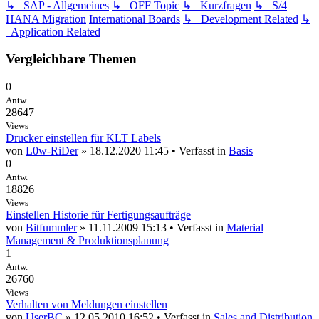
↳ SAP - Allgemeines
↳ OFF Topic
↳ Kurzfragen
↳ S/4
HANA Migration
International Boards
↳ Development Related
↳
Application Related
Vergleichbare Themen
0
Antw.
28647
Views
Drucker einstellen für KLT Labels
von
L0w-RiDer
» 18.12.2020 11:45 • Verfasst in
Basis
0
Antw.
18826
Views
Einstellen Historie für Fertigungsaufträge
von
Bitfummler
» 11.11.2009 15:13 • Verfasst in
Material
Management & Produktionsplanung
1
Antw.
26760
Views
Verhalten von Meldungen einstellen
von
UserBC
» 12.05.2010 16:52 • Verfasst in
Sales and Distribution