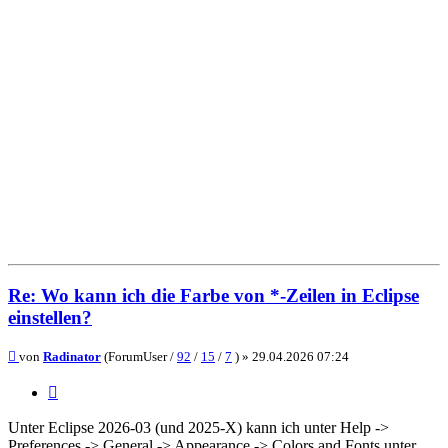
Re: Wo kann ich die Farbe von *-Zeilen in Eclipse
einstellen?
Beitrag
von
Radinator
(ForumUser /
92
/
15
/
7
) »
29.04.2026 07:24
Zitieren
Unter Eclipse 2026-03 (und 2025-X) kann ich unter Help ->
Preferences -> General -> Appearance -> Colors and Fonts unter