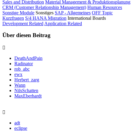
Sales and Distribution
Material Management & Produktionsplanung
CRM (Customer Relationship Management)
Human Resources
Sonstige Module
Sonstiges
SAP - Allgemeines
OFF Topic
Kurzfragen
S/4 HANA Migration
International Boards
Development Related
Application Related
Über diesen Beitrag
DeathAndPain
Radinator
rob_abc
ewx
Herbert_zarg
Wann
NilsSchatten
MaxEberhardt
adt
eclipse