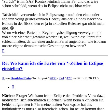
"zurück" ist im SAP-Kontext einfach immer F3, und das wäre
schon sehr blöd, wenn das in Eclipse nicht machbar wäre.
Tatsächlich verwende ich in Eclipse sogar noch den einen oder
anderen völlig geisteskranken Hotkey aus der Zeit des Backend-
Editors in der SE38, den es ja in aktuellen Releases gar nicht mehr
gibt. 😁
Wenn wir einer Partei die Regierungsbeteiligung verweigern, die
von einer Mehrheit gewählt worden ist, weil wir diese Partei für
schlecht halten, da wir einer anderen Partei angehören, wie ist dann
unsere eigene demokratische Gesinnung zu bewerten?
Nach
oben
Re: Wo kann ich die Farbe von *-Zeilen in Eclipse
einstellen?
Beitrag
von
DeathAndPain
(Top Expert /
2036
/
274
/
427
) »
06.05.2026 13:55
Zitieren
Nächste Frage:
Wie kann ich in Eclipse den Problems View dazu
motivieren, sich automatisch zu öffnen, wenn beim Aktivieren ein
Fehler aufgetreten ist? In meinem alten Workspace hat das
funktioniert; es muss also irgendwie gehen. Im neuen kommt dann