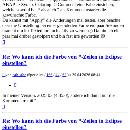
ABAP -> Syntax Coloring -> Comment eine Fabe einstellen,
welche sowohl bei * als auch " als Kommentarstarter die
gewünschte Farbe.
Du kannst mit "Apply" die Änderungen mal testen, aber beachte,
dass die Umstellung bei einer geänderten Farbe ein paar Sekunden
braucht um im Texteditor auch aktiv zu werden ;) Da bin ich ein
paar mal drüber gestolpert und bin fast irre geworden 😅
Nach
oben
Re: Wo kann ich die Farbe von *-Zeilen in Eclipse
einstellen?
Beitrag
von
rob_abc
(Specialist /
166
/
44
/
62
) »
29.04.2026 08:44
Zitieren
In meiner Version, 2025-03 (4.35.0), ändere ich damit nur die
Kommentare mit "
Nach
oben
Re: Wo kann ich die Farbe von *-Zeilen in Eclipse
einstellen?