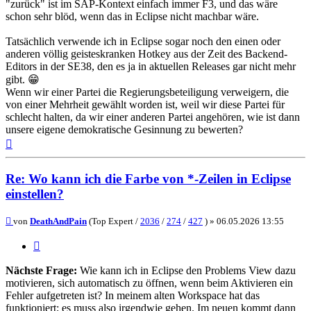
"zurück" ist im SAP-Kontext einfach immer F3, und das wäre
schon sehr blöd, wenn das in Eclipse nicht machbar wäre.
Tatsächlich verwende ich in Eclipse sogar noch den einen oder
anderen völlig geisteskranken Hotkey aus der Zeit des Backend-
Editors in der SE38, den es ja in aktuellen Releases gar nicht mehr
gibt. 😁
Wenn wir einer Partei die Regierungsbeteiligung verweigern, die
von einer Mehrheit gewählt worden ist, weil wir diese Partei für
schlecht halten, da wir einer anderen Partei angehören, wie ist dann
unsere eigene demokratische Gesinnung zu bewerten?
Nach
oben
Re: Wo kann ich die Farbe von *-Zeilen in Eclipse
einstellen?
Beitrag
von
DeathAndPain
(Top Expert /
2036
/
274
/
427
) »
06.05.2026 13:55
Zitieren
Nächste Frage:
Wie kann ich in Eclipse den Problems View dazu
motivieren, sich automatisch zu öffnen, wenn beim Aktivieren ein
Fehler aufgetreten ist? In meinem alten Workspace hat das
funktioniert; es muss also irgendwie gehen. Im neuen kommt dann