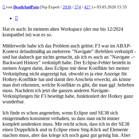
Beitrag
von
DeathAndPain
(Top Expert /
2036
/
274
/
427
) »
05.05.2026 15:35
Zitieren
Hat es auch: In meinem alten Workspace (der nur bis 12/2024
kompatibel ist) war es so.
Mittlerweile habe ich das Problem auch gelöst: F3 war im ABAP-
Kontext defaultmäßig an mehreren "Navigate"-Befehlen verknüpft -
und hat dadurch gar nichts gemacht, als ich es auch an "Navigate ->
Backward History" verknüpft habe. Der Eclipse-Fehler besteht in
meinen Augen darin, dass Eclipse mir diese Konflikte bei meiner
Verknüpfung nicht angezeigt hat, obwohl es ja eine Anzeige für
Hotkey-Konflikte hat und damit den Anschein erweckt, als könne
man dort erkennen, welche Konflikte es gibt, die man ggf. beheben
muss. Nachdem ich jetzt die ganzen anderen Navigate-
Verknüpfungen für F3 beseitigt habe, funktioniert der Hotkey ganz
wunderbar.
Ich finde es schon angenehm, wenn Eclipse und SE38 sich
einigermaßen konsistent verhalten, so dass man nicht immer
komplett umdenken muss. Mir reicht schon, dass ich in der SE38
einen Doppelklick und in Eclipse einen Strg-Klick auf Elemente
machen muss, aber das kriege ich noch ganz gut geistig hin. Aber