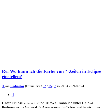
Re: Wo kann ich die Farbe von *-Zeilen in Eclipse
einstellen?
Beitrag
von
Radinator
(ForumUser /
92
/
15
/
7
) »
29.04.2026 07:24
Zitieren
Unter Eclipse 2026-03 (und 2025-X) kann ich unter Help ->
Preferences -> General -> Appearance -> Colors and Fonts unter