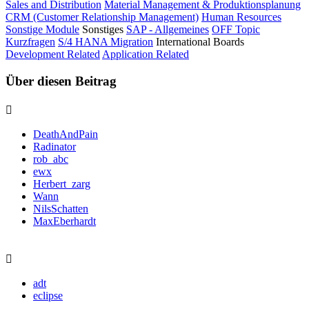
Sales and Distribution
Material Management & Produktionsplanung
CRM (Customer Relationship Management)
Human Resources
Sonstige Module
Sonstiges
SAP - Allgemeines
OFF Topic
Kurzfragen
S/4 HANA Migration
International Boards
Development Related
Application Related
Über diesen Beitrag
DeathAndPain
Radinator
rob_abc
ewx
Herbert_zarg
Wann
NilsSchatten
MaxEberhardt
adt
eclipse