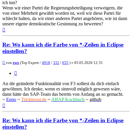
ich tun?
Wenn wir einer Partei die Regierungsbeteiligung verweigern, die
von einer Mehrheit gewählt worden ist, weil wir diese Partei für
schlecht halten, da wir einer anderen Partei angehören, wie ist dann
unsere eigene demokratische Gesinnung zu bewerten?
Nach
oben
Re: Wo kann ich die Farbe von *-Zeilen in Eclipse
einstellen?
Beitrag
von
ewx
(Top Expert /
4918
/
332
/
655
) »
05.05.2026 12:31
Zitieren
An die geänderte Funktionalität von F3 solltest du dich einfach
gewöhnen. Ich denke, wenn es sinnvoll möglich gewesen wäre,
dann hätte das SAP-Team das bereits von Anfang an so gemacht.
~
Enno
~
Tricktresor.de
~
ABAP Kochbuch
~
github
Nach
oben
Re: Wo kann ich die Farbe von *-Zeilen in Eclipse
einstellen?