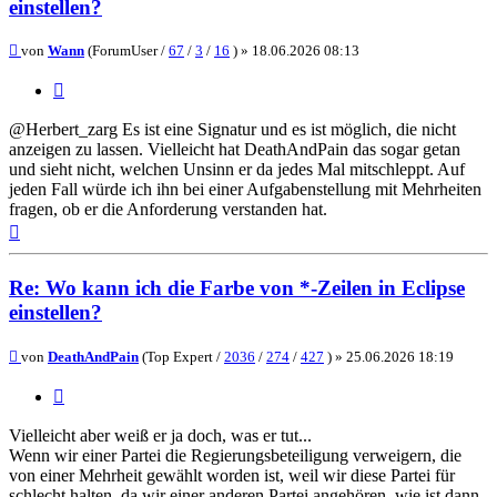
einstellen?
Beitrag
von
Wann
(ForumUser /
67
/
3
/
16
) »
18.06.2026 08:13
Zitieren
@Herbert_zarg Es ist eine Signatur und es ist möglich, die nicht
anzeigen zu lassen. Vielleicht hat DeathAndPain das sogar getan
und sieht nicht, welchen Unsinn er da jedes Mal mitschleppt. Auf
jeden Fall würde ich ihn bei einer Aufgabenstellung mit Mehrheiten
fragen, ob er die Anforderung verstanden hat.
Nach
oben
Re: Wo kann ich die Farbe von *-Zeilen in Eclipse
einstellen?
Beitrag
von
DeathAndPain
(Top Expert /
2036
/
274
/
427
) »
25.06.2026 18:19
Zitieren
Vielleicht aber weiß er ja doch, was er tut...
Wenn wir einer Partei die Regierungsbeteiligung verweigern, die
von einer Mehrheit gewählt worden ist, weil wir diese Partei für
schlecht halten, da wir einer anderen Partei angehören, wie ist dann