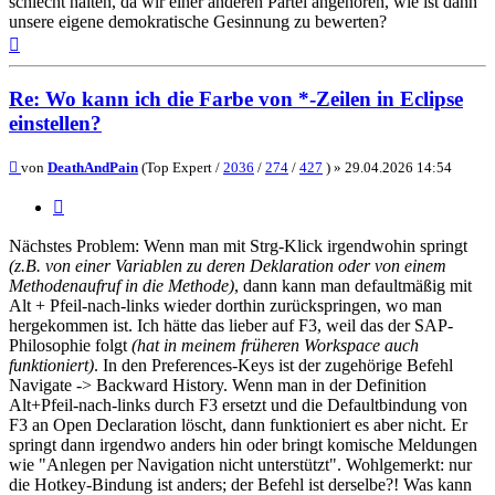
schlecht halten, da wir einer anderen Partei angehören, wie ist dann
unsere eigene demokratische Gesinnung zu bewerten?
Nach
oben
Re: Wo kann ich die Farbe von *-Zeilen in Eclipse
einstellen?
Beitrag
von
DeathAndPain
(Top Expert /
2036
/
274
/
427
) »
29.04.2026 14:54
Zitieren
Nächstes Problem: Wenn man mit Strg-Klick irgendwohin springt
(z.B. von einer Variablen zu deren Deklaration oder von einem
Methodenaufruf in die Methode)
, dann kann man defaultmäßig mit
Alt + Pfeil-nach-links wieder dorthin zurückspringen, wo man
hergekommen ist. Ich hätte das lieber auf F3, weil das der SAP-
Philosophie folgt
(hat in meinem früheren Workspace auch
funktioniert)
. In den Preferences-Keys ist der zugehörige Befehl
Navigate -> Backward History. Wenn man in der Definition
Alt+Pfeil-nach-links durch F3 ersetzt und die Defaultbindung von
F3 an Open Declaration löscht, dann funktioniert es aber nicht. Er
springt dann irgendwo anders hin oder bringt komische Meldungen
wie "Anlegen per Navigation nicht unterstützt". Wohlgemerkt: nur
die Hotkey-Bindung ist anders; der Befehl ist derselbe?! Was kann