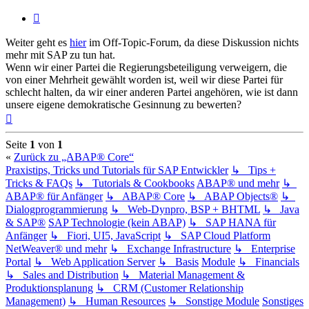
Zitieren
Weiter geht es
hier
im Off-Topic-Forum, da diese Diskussion nichts
mehr mit SAP zu tun hat.
Wenn wir einer Partei die Regierungsbeteiligung verweigern, die
von einer Mehrheit gewählt worden ist, weil wir diese Partei für
schlecht halten, da wir einer anderen Partei angehören, wie ist dann
unsere eigene demokratische Gesinnung zu bewerten?
Nach
oben
Seite
1
von
1
«
Zurück zu „ABAP® Core“
Praxistips, Tricks und Tutorials für SAP Entwickler
↳ Tips +
Tricks & FAQs
↳ Tutorials & Cookbooks
ABAP® und mehr
↳
ABAP® für Anfänger
↳ ABAP® Core
↳ ABAP Objects®
↳
Dialogprogrammierung
↳ Web-Dynpro, BSP + BHTML
↳ Java
& SAP®
SAP Technologie (kein ABAP)
↳ SAP HANA für
Anfänger
↳ Fiori, UI5, JavaScript
↳ SAP Cloud Platform
NetWeaver® und mehr
↳ Exchange Infrastructure
↳ Enterprise
Portal
↳ Web Application Server
↳ Basis
Module
↳ Financials
↳ Sales and Distribution
↳ Material Management &
Produktionsplanung
↳ CRM (Customer Relationship
Management)
↳ Human Resources
↳ Sonstige Module
Sonstiges