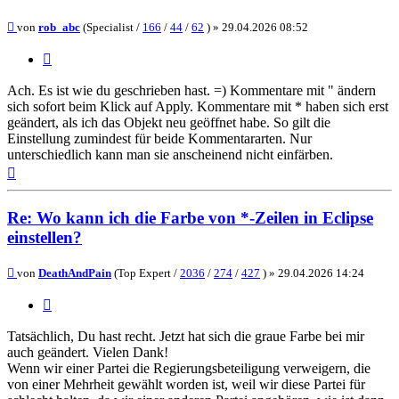
Beitrag
von
rob_abc
(Specialist /
166
/
44
/
62
) »
29.04.2026 08:52
Zitieren
Ach. Es ist wie du geschrieben hast. =) Kommentare mit " ändern
sich sofort beim Klick auf Apply. Kommentare mit * haben sich erst
geändert, als ich das Objekt neu geöffnet habe. So gilt die
Einstellung zumindest für beide Kommentararten. Nur
unterschiedlich kann man sie anscheinend nicht einfärben.
Nach
oben
Re: Wo kann ich die Farbe von *-Zeilen in Eclipse
einstellen?
Beitrag
von
DeathAndPain
(Top Expert /
2036
/
274
/
427
) »
29.04.2026 14:24
Zitieren
Tatsächlich, Du hast recht. Jetzt hat sich die graue Farbe bei mir
auch geändert. Vielen Dank!
Wenn wir einer Partei die Regierungsbeteiligung verweigern, die
von einer Mehrheit gewählt worden ist, weil wir diese Partei für