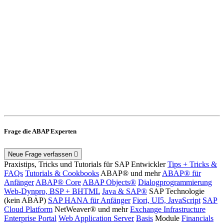
Frage die ABAP Experten
Neue Frage verfassen
Praxistips, Tricks und Tutorials für SAP Entwickler
Tips + Tricks &
FAQs
Tutorials & Cookbooks
ABAP® und mehr
ABAP® für
Anfänger
ABAP® Core
ABAP Objects®
Dialogprogrammierung
Web-Dynpro, BSP + BHTML
Java & SAP®
SAP Technologie
(kein ABAP)
SAP HANA für Anfänger
Fiori, UI5, JavaScript
SAP
Cloud Platform
NetWeaver® und mehr
Exchange Infrastructure
Enterprise Portal
Web Application Server
Basis
Module
Financials