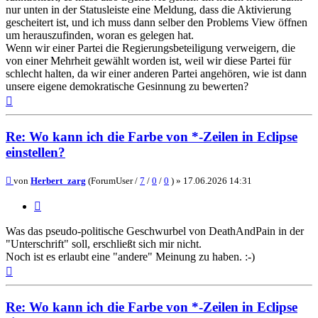
nur unten in der Statusleiste eine Meldung, dass die Aktivierung
gescheitert ist, und ich muss dann selber den Problems View öffnen
um herauszufinden, woran es gelegen hat.
Wenn wir einer Partei die Regierungsbeteiligung verweigern, die
von einer Mehrheit gewählt worden ist, weil wir diese Partei für
schlecht halten, da wir einer anderen Partei angehören, wie ist dann
unsere eigene demokratische Gesinnung zu bewerten?
Nach
oben
Re: Wo kann ich die Farbe von *-Zeilen in Eclipse
einstellen?
Beitrag
von
Herbert_zarg
(ForumUser /
7
/
0
/
0
) »
17.06.2026 14:31
Zitieren
Was das pseudo-politische Geschwurbel von DeathAndPain in der
"Unterschrift" soll, erschließt sich mir nicht.
Noch ist es erlaubt eine "andere" Meinung zu haben. :-)
Nach
oben
Re: Wo kann ich die Farbe von *-Zeilen in Eclipse