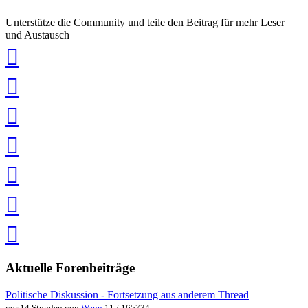
Unterstütze die Community und teile den Beitrag für mehr Leser
und Austausch
auf
Xing
teilen
auf
LinkedIn
teilen
auf
Twitter
teilen
auf
Facebook
teilen
Pin
it
in
Pocket
speichern
via
via
Whatsapp
eMail
teilen
teilen
Aktuelle Forenbeiträge
Politische Diskussion - Fortsetzung aus anderem Thread
vor 14 Stunden von
Wann
11 / 165734