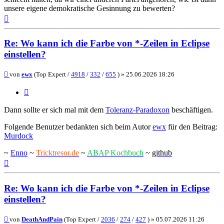
unsere eigene demokratische Gesinnung zu bewerten?
Nach
oben
Re: Wo kann ich die Farbe von *-Zeilen in Eclipse
einstellen?
Beitrag
von
ewx
(Top Expert /
4918
/
332
/
655
) »
25.06.2026 18:26
Zitieren
Dann sollte er sich mal mit dem
Toleranz-Paradoxon
beschäftigen.
Folgende Benutzer bedankten sich beim Autor
ewx
für den Beitrag:
Murdock
~
Enno
~
Tricktresor.de
~
ABAP Kochbuch
~
github
Nach
oben
Re: Wo kann ich die Farbe von *-Zeilen in Eclipse
einstellen?
Beitrag
von
DeathAndPain
(Top Expert /
2036
/
274
/
427
) »
05.07.2026 11:26