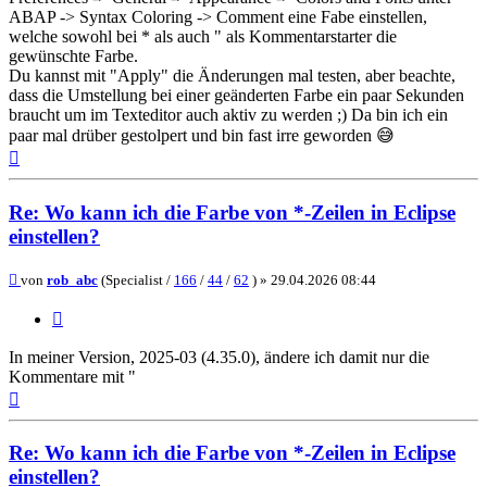
ABAP -> Syntax Coloring -> Comment eine Fabe einstellen,
welche sowohl bei * als auch " als Kommentarstarter die
gewünschte Farbe.
Du kannst mit "Apply" die Änderungen mal testen, aber beachte,
dass die Umstellung bei einer geänderten Farbe ein paar Sekunden
braucht um im Texteditor auch aktiv zu werden ;) Da bin ich ein
paar mal drüber gestolpert und bin fast irre geworden 😅
Nach
oben
Re: Wo kann ich die Farbe von *-Zeilen in Eclipse
einstellen?
Beitrag
von
rob_abc
(Specialist /
166
/
44
/
62
) »
29.04.2026 08:44
Zitieren
In meiner Version, 2025-03 (4.35.0), ändere ich damit nur die
Kommentare mit "
Nach
oben
Re: Wo kann ich die Farbe von *-Zeilen in Eclipse
einstellen?