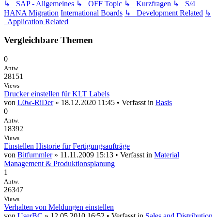
↳ SAP - Allgemeines
↳ OFF Topic
↳ Kurzfragen
↳ S/4
HANA Migration
International Boards
↳ Development Related
↳
Application Related
Vergleichbare Themen
0
Antw.
28151
Views
Drucker einstellen für KLT Labels
von
L0w-RiDer
» 18.12.2020 11:45 • Verfasst in
Basis
0
Antw.
18392
Views
Einstellen Historie für Fertigungsaufträge
von
Bitfummler
» 11.11.2009 15:13 • Verfasst in
Material
Management & Produktionsplanung
1
Antw.
26347
Views
Verhalten von Meldungen einstellen
von
UserBC
» 12.05.2010 16:52 • Verfasst in
Sales and Distribution