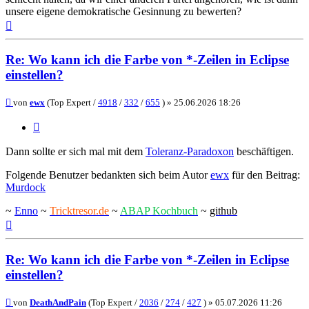
unsere eigene demokratische Gesinnung zu bewerten?
Nach
oben
Re: Wo kann ich die Farbe von *-Zeilen in Eclipse
einstellen?
Beitrag
von
ewx
(Top Expert /
4918
/
332
/
655
) »
25.06.2026 18:26
Zitieren
Dann sollte er sich mal mit dem
Toleranz-Paradoxon
beschäftigen.
Folgende Benutzer bedankten sich beim Autor
ewx
für den Beitrag:
Murdock
~
Enno
~
Tricktresor.de
~
ABAP Kochbuch
~
github
Nach
oben
Re: Wo kann ich die Farbe von *-Zeilen in Eclipse
einstellen?
Beitrag
von
DeathAndPain
(Top Expert /
2036
/
274
/
427
) »
05.07.2026 11:26