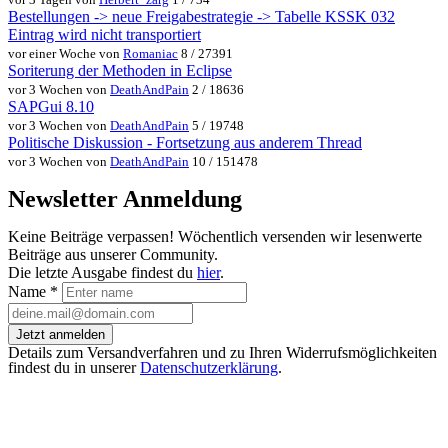
Bestellungen -> neue Freigabestrategie -> Tabelle KSSK 032
Eintrag wird nicht transportiert
vor einer Woche von
Romaniac
8 / 27391
Soriterung der Methoden in Eclipse
vor 3 Wochen von
DeathAndPain
2 / 18636
SAPGui 8.10
vor 3 Wochen von
DeathAndPain
5 / 19748
Politische Diskussion - Fortsetzung aus anderem Thread
vor 3 Wochen von
DeathAndPain
10 / 151478
Newsletter Anmeldung
Keine Beiträge verpassen! Wöchentlich versenden wir lesenwerte
Beiträge aus unserer Community.
Die letzte Ausgabe findest du
hier
.
Name
*
Jetzt anmelden
Details zum Versandverfahren und zu Ihren Widerrufsmöglichkeiten
findest du in unserer
Datenschutzerklärung
.