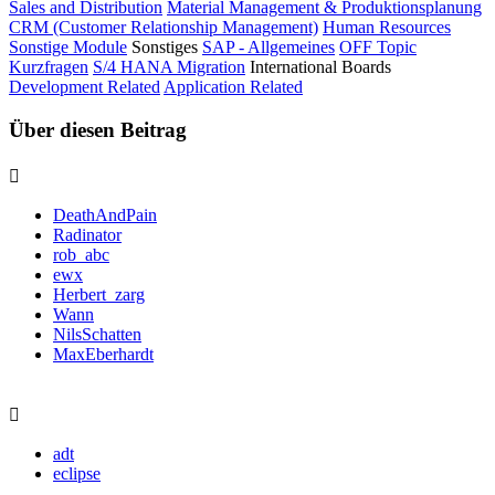
Sales and Distribution
Material Management & Produktionsplanung
CRM (Customer Relationship Management)
Human Resources
Sonstige Module
Sonstiges
SAP - Allgemeines
OFF Topic
Kurzfragen
S/4 HANA Migration
International Boards
Development Related
Application Related
Über diesen Beitrag
DeathAndPain
Radinator
rob_abc
ewx
Herbert_zarg
Wann
NilsSchatten
MaxEberhardt
adt
eclipse