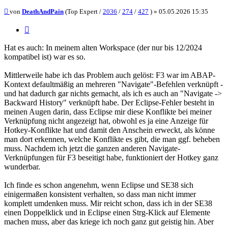
Beitrag
von
DeathAndPain
(Top Expert /
2036
/
274
/
427
) »
05.05.2026 15:35
Zitieren
Hat es auch: In meinem alten Workspace (der nur bis 12/2024
kompatibel ist) war es so.
Mittlerweile habe ich das Problem auch gelöst: F3 war im ABAP-
Kontext defaultmäßig an mehreren "Navigate"-Befehlen verknüpft -
und hat dadurch gar nichts gemacht, als ich es auch an "Navigate ->
Backward History" verknüpft habe. Der Eclipse-Fehler besteht in
meinen Augen darin, dass Eclipse mir diese Konflikte bei meiner
Verknüpfung nicht angezeigt hat, obwohl es ja eine Anzeige für
Hotkey-Konflikte hat und damit den Anschein erweckt, als könne
man dort erkennen, welche Konflikte es gibt, die man ggf. beheben
muss. Nachdem ich jetzt die ganzen anderen Navigate-
Verknüpfungen für F3 beseitigt habe, funktioniert der Hotkey ganz
wunderbar.
Ich finde es schon angenehm, wenn Eclipse und SE38 sich
einigermaßen konsistent verhalten, so dass man nicht immer
komplett umdenken muss. Mir reicht schon, dass ich in der SE38
einen Doppelklick und in Eclipse einen Strg-Klick auf Elemente
machen muss, aber das kriege ich noch ganz gut geistig hin. Aber