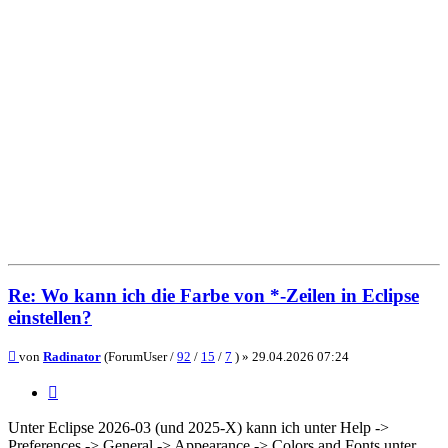
Re: Wo kann ich die Farbe von *-Zeilen in Eclipse
einstellen?
Beitrag
von
Radinator
(ForumUser /
92
/
15
/
7
) »
29.04.2026 07:24
Zitieren
Unter Eclipse 2026-03 (und 2025-X) kann ich unter Help ->
Preferences -> General -> Appearance -> Colors and Fonts unter