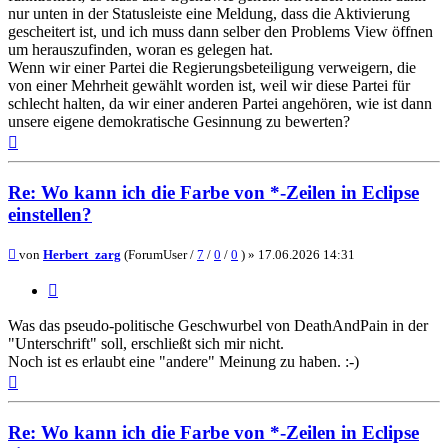
nur unten in der Statusleiste eine Meldung, dass die Aktivierung
gescheitert ist, und ich muss dann selber den Problems View öffnen
um herauszufinden, woran es gelegen hat.
Wenn wir einer Partei die Regierungsbeteiligung verweigern, die
von einer Mehrheit gewählt worden ist, weil wir diese Partei für
schlecht halten, da wir einer anderen Partei angehören, wie ist dann
unsere eigene demokratische Gesinnung zu bewerten?
Nach
oben
Re: Wo kann ich die Farbe von *-Zeilen in Eclipse
einstellen?
Beitrag
von
Herbert_zarg
(ForumUser /
7
/
0
/
0
) »
17.06.2026 14:31
Zitieren
Was das pseudo-politische Geschwurbel von DeathAndPain in der
"Unterschrift" soll, erschließt sich mir nicht.
Noch ist es erlaubt eine "andere" Meinung zu haben. :-)
Nach
oben
Re: Wo kann ich die Farbe von *-Zeilen in Eclipse