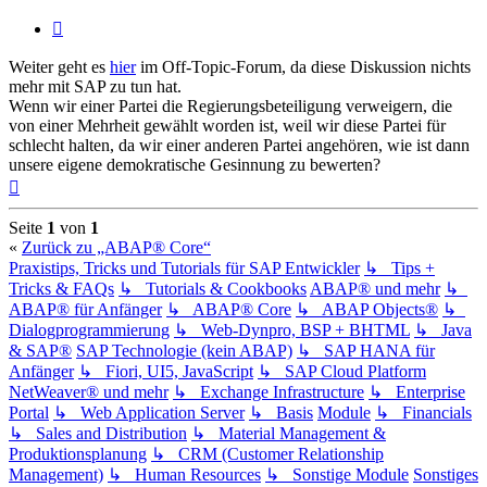
Zitieren
Weiter geht es
hier
im Off-Topic-Forum, da diese Diskussion nichts
mehr mit SAP zu tun hat.
Wenn wir einer Partei die Regierungsbeteiligung verweigern, die
von einer Mehrheit gewählt worden ist, weil wir diese Partei für
schlecht halten, da wir einer anderen Partei angehören, wie ist dann
unsere eigene demokratische Gesinnung zu bewerten?
Nach
oben
Seite
1
von
1
«
Zurück zu „ABAP® Core“
Praxistips, Tricks und Tutorials für SAP Entwickler
↳ Tips +
Tricks & FAQs
↳ Tutorials & Cookbooks
ABAP® und mehr
↳
ABAP® für Anfänger
↳ ABAP® Core
↳ ABAP Objects®
↳
Dialogprogrammierung
↳ Web-Dynpro, BSP + BHTML
↳ Java
& SAP®
SAP Technologie (kein ABAP)
↳ SAP HANA für
Anfänger
↳ Fiori, UI5, JavaScript
↳ SAP Cloud Platform
NetWeaver® und mehr
↳ Exchange Infrastructure
↳ Enterprise
Portal
↳ Web Application Server
↳ Basis
Module
↳ Financials
↳ Sales and Distribution
↳ Material Management &
Produktionsplanung
↳ CRM (Customer Relationship
Management)
↳ Human Resources
↳ Sonstige Module
Sonstiges