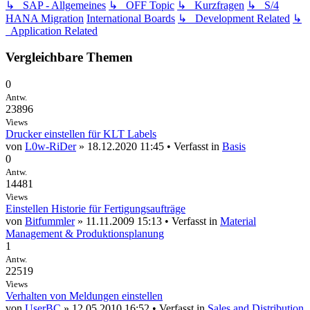
↳ SAP - Allgemeines
↳ OFF Topic
↳ Kurzfragen
↳ S/4
HANA Migration
International Boards
↳ Development Related
↳
Application Related
Vergleichbare Themen
0
Antw.
23896
Views
Drucker einstellen für KLT Labels
von
L0w-RiDer
» 18.12.2020 11:45 • Verfasst in
Basis
0
Antw.
14481
Views
Einstellen Historie für Fertigungsaufträge
von
Bitfummler
» 11.11.2009 15:13 • Verfasst in
Material
Management & Produktionsplanung
1
Antw.
22519
Views
Verhalten von Meldungen einstellen
von
UserBC
» 12.05.2010 16:52 • Verfasst in
Sales and Distribution