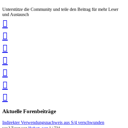
Unterstütze die Community und teile den Beitrag für mehr Leser
und Austausch
auf
Xing
teilen
auf
LinkedIn
teilen
auf
Twitter
teilen
auf
Facebook
teilen
Pin
it
in
Pocket
speichern
via
via
Whatsapp
eMail
teilen
teilen
Aktuelle Forenbeiträge
Indirekter Verwendungsnachweis aus S/4 verschwunden
vor 3 Tagen von
Herbert_zarg
1 / 734