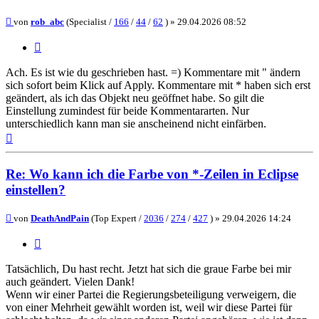
Beitrag
von
rob_abc
(Specialist /
166
/
44
/
62
) »
29.04.2026 08:52
Zitieren
Ach. Es ist wie du geschrieben hast. =) Kommentare mit " ändern
sich sofort beim Klick auf Apply. Kommentare mit * haben sich erst
geändert, als ich das Objekt neu geöffnet habe. So gilt die
Einstellung zumindest für beide Kommentararten. Nur
unterschiedlich kann man sie anscheinend nicht einfärben.
Nach
oben
Re: Wo kann ich die Farbe von *-Zeilen in Eclipse
einstellen?
Beitrag
von
DeathAndPain
(Top Expert /
2036
/
274
/
427
) »
29.04.2026 14:24
Zitieren
Tatsächlich, Du hast recht. Jetzt hat sich die graue Farbe bei mir
auch geändert. Vielen Dank!
Wenn wir einer Partei die Regierungsbeteiligung verweigern, die
von einer Mehrheit gewählt worden ist, weil wir diese Partei für