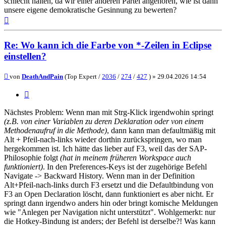
schlecht halten, da wir einer anderen Partei angehören, wie ist dann
unsere eigene demokratische Gesinnung zu bewerten?
Nach
oben
Re: Wo kann ich die Farbe von *-Zeilen in Eclipse
einstellen?
Beitrag
von
DeathAndPain
(Top Expert /
2036
/
274
/
427
) »
29.04.2026 14:54
Zitieren
Nächstes Problem: Wenn man mit Strg-Klick irgendwohin springt
(z.B. von einer Variablen zu deren Deklaration oder von einem
Methodenaufruf in die Methode)
, dann kann man defaultmäßig mit
Alt + Pfeil-nach-links wieder dorthin zurückspringen, wo man
hergekommen ist. Ich hätte das lieber auf F3, weil das der SAP-
Philosophie folgt
(hat in meinem früheren Workspace auch
funktioniert)
. In den Preferences-Keys ist der zugehörige Befehl
Navigate -> Backward History. Wenn man in der Definition
Alt+Pfeil-nach-links durch F3 ersetzt und die Defaultbindung von
F3 an Open Declaration löscht, dann funktioniert es aber nicht. Er
springt dann irgendwo anders hin oder bringt komische Meldungen
wie "Anlegen per Navigation nicht unterstützt". Wohlgemerkt: nur
die Hotkey-Bindung ist anders; der Befehl ist derselbe?! Was kann