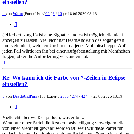
einstellen?
Beitrag
von
Wann
(ForumUser /
66
/
3
/
16
) »
18.06.2026 08:13
Zitieren
@Herbert_zarg Es ist eine Signatur und es ist möglich, die nicht
anzeigen zu lassen. Vielleicht hat DeathAndPain das sogar getan
und sieht nicht, welchen Unsinn er da jedes Mal mitschleppt. Auf
jeden Fall würde ich ihn bei einer Aufgabenstellung mit Mehrheiten
fragen, ob er die Anforderung verstanden hat.
Nach
oben
Re: Wo kann ich die Farbe von *-Zeilen in Eclipse
einstellen?
Beitrag
von
DeathAndPain
(Top Expert /
2036
/
274
/
427
) »
25.06.2026 18:19
Zitieren
Vielleicht aber weiß er ja doch, was er tut...
Wenn wir einer Partei die Regierungsbeteiligung verweigern, die
von einer Mehrheit gewählt worden ist, weil wir diese Partei für
schlecht halten, da wir einer anderen Partei angehören, wie ist dann