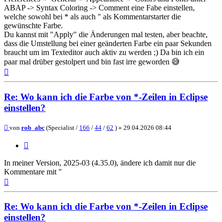
ABAP -> Syntax Coloring -> Comment eine Fabe einstellen,
welche sowohl bei * als auch " als Kommentarstarter die
gewünschte Farbe.
Du kannst mit "Apply" die Änderungen mal testen, aber beachte,
dass die Umstellung bei einer geänderten Farbe ein paar Sekunden
braucht um im Texteditor auch aktiv zu werden ;) Da bin ich ein
paar mal drüber gestolpert und bin fast irre geworden 😅
Nach
oben
Re: Wo kann ich die Farbe von *-Zeilen in Eclipse
einstellen?
Beitrag
von
rob_abc
(Specialist /
166
/
44
/
62
) »
29.04.2026 08:44
Zitieren
In meiner Version, 2025-03 (4.35.0), ändere ich damit nur die
Kommentare mit "
Nach
oben
Re: Wo kann ich die Farbe von *-Zeilen in Eclipse
einstellen?