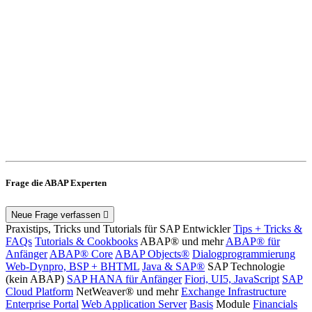
Frage die ABAP Experten
Neue Frage verfassen
Praxistips, Tricks und Tutorials für SAP Entwickler
Tips + Tricks &
FAQs
Tutorials & Cookbooks
ABAP® und mehr
ABAP® für
Anfänger
ABAP® Core
ABAP Objects®
Dialogprogrammierung
Web-Dynpro, BSP + BHTML
Java & SAP®
SAP Technologie
(kein ABAP)
SAP HANA für Anfänger
Fiori, UI5, JavaScript
SAP
Cloud Platform
NetWeaver® und mehr
Exchange Infrastructure
Enterprise Portal
Web Application Server
Basis
Module
Financials