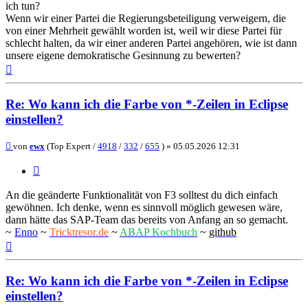
ich tun?
Wenn wir einer Partei die Regierungsbeteiligung verweigern, die
von einer Mehrheit gewählt worden ist, weil wir diese Partei für
schlecht halten, da wir einer anderen Partei angehören, wie ist dann
unsere eigene demokratische Gesinnung zu bewerten?
Nach
oben
Re: Wo kann ich die Farbe von *-Zeilen in Eclipse
einstellen?
Beitrag
von
ewx
(Top Expert /
4918
/
332
/
655
) »
05.05.2026 12:31
Zitieren
An die geänderte Funktionalität von F3 solltest du dich einfach
gewöhnen. Ich denke, wenn es sinnvoll möglich gewesen wäre,
dann hätte das SAP-Team das bereits von Anfang an so gemacht.
~
Enno
~
Tricktresor.de
~
ABAP Kochbuch
~
github
Nach
oben
Re: Wo kann ich die Farbe von *-Zeilen in Eclipse
einstellen?