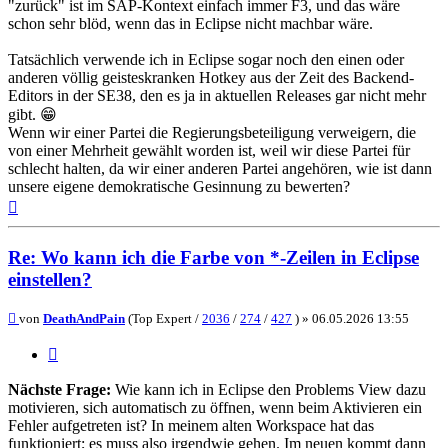
"zurück" ist im SAP-Kontext einfach immer F3, und das wäre
schon sehr blöd, wenn das in Eclipse nicht machbar wäre.
Tatsächlich verwende ich in Eclipse sogar noch den einen oder
anderen völlig geisteskranken Hotkey aus der Zeit des Backend-
Editors in der SE38, den es ja in aktuellen Releases gar nicht mehr
gibt. 😁
Wenn wir einer Partei die Regierungsbeteiligung verweigern, die
von einer Mehrheit gewählt worden ist, weil wir diese Partei für
schlecht halten, da wir einer anderen Partei angehören, wie ist dann
unsere eigene demokratische Gesinnung zu bewerten?
Nach
oben
Re: Wo kann ich die Farbe von *-Zeilen in Eclipse
einstellen?
Beitrag
von
DeathAndPain
(Top Expert /
2036
/
274
/
427
) »
06.05.2026 13:55
Zitieren
Nächste Frage:
Wie kann ich in Eclipse den Problems View dazu
motivieren, sich automatisch zu öffnen, wenn beim Aktivieren ein
Fehler aufgetreten ist? In meinem alten Workspace hat das
funktioniert; es muss also irgendwie gehen. Im neuen kommt dann