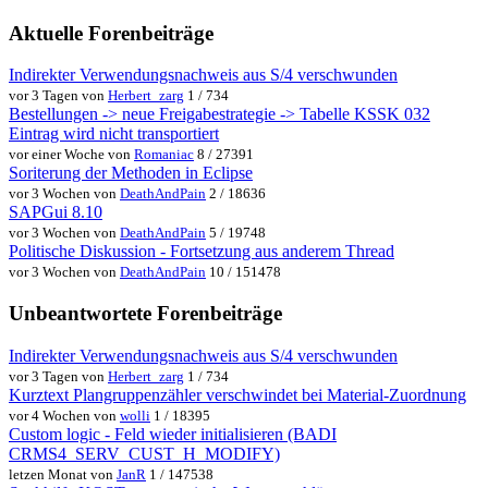
Aktuelle Forenbeiträge
Indirekter Verwendungsnachweis aus S/4 verschwunden
vor 3 Tagen von
Herbert_zarg
1 / 734
Bestellungen -> neue Freigabestrategie -> Tabelle KSSK 032
Eintrag wird nicht transportiert
vor einer Woche von
Romaniac
8 / 27391
Soriterung der Methoden in Eclipse
vor 3 Wochen von
DeathAndPain
2 / 18636
SAPGui 8.10
vor 3 Wochen von
DeathAndPain
5 / 19748
Politische Diskussion - Fortsetzung aus anderem Thread
vor 3 Wochen von
DeathAndPain
10 / 151478
Unbeantwortete Forenbeiträge
Indirekter Verwendungsnachweis aus S/4 verschwunden
vor 3 Tagen von
Herbert_zarg
1 / 734
Kurztext Plangruppenzähler verschwindet bei Material-Zuordnung
vor 4 Wochen von
wolli
1 / 18395
Custom logic - Feld wieder initialisieren (BADI
CRMS4_SERV_CUST_H_MODIFY)
letzen Monat von
JanR
1 / 147538