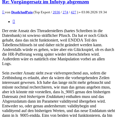
Re: Vorgängersatz im Infotyp abgrenzen
Beitrag
von
DeathAndPain
(Top Expert /
2036
/
274
/
427
) »
03.06.2026 19:34
Zitieren
Der erste Ansatz des Threaderstellers (hartes Schreiben in die
Datenbank) ist sowieso sträflicher Pfusch. Da hat er noch Glück
gehabt, dass das nicht funktioniert, weil ENDDA Teil des
Tabellenschlüssels ist und daher nicht geändert werden kann.
Andernfalls würde es gehen, wäre aber ein Glücksspiel, ob es durch
die HR-Pufferung wenig später wieder überschrieben wird.
Außerdem wäre es natürlich eine Manipulation vorbei an allen
Logs.
Sein zweiter Ansatz sieht zwar vielversprechend aus, sofern die
Zeitbindung es erlaubt, aber da wären die vorhergehenden Zeilen
interessant gewesen. Ich habe das lange nicht mehr gebraucht und
müsste nochmal recherchieren, wie man das genau angeben muss,
aber ich könnte mir vorstellen, dass ls_9005 genau den bisherigen
Datensatz
(mit bisherigem Enddatum)
enthalten muss und das
Abgrenzdatum dann im Parameter validityend übergeben wird.
Entweder so, oder genau andersherum: validitybegin und
validityend auf den bisherigen Werten, und das neue Enddatum steht
dann in ls_9005-endda. Eins von beiden wird funktionieren, da bin