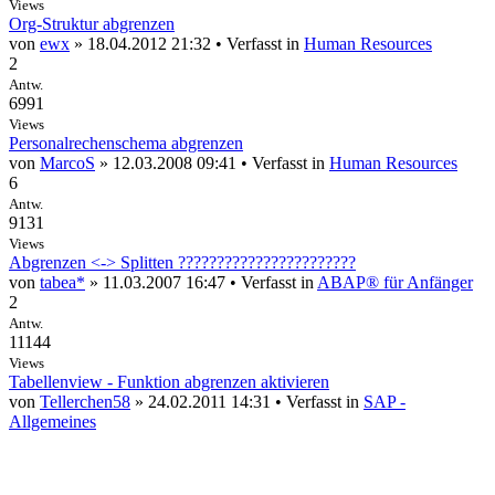
Views
Org-Struktur abgrenzen
von
ewx
» 18.04.2012 21:32 • Verfasst in
Human Resources
2
Antw.
6991
Views
Personalrechenschema abgrenzen
von
MarcoS
» 12.03.2008 09:41 • Verfasst in
Human Resources
6
Antw.
9131
Views
Abgrenzen <-> Splitten ???????????????????????
von
tabea*
» 11.03.2007 16:47 • Verfasst in
ABAP® für Anfänger
2
Antw.
11144
Views
Tabellenview - Funktion abgrenzen aktivieren
von
Tellerchen58
» 24.02.2011 14:31 • Verfasst in
SAP -
Allgemeines