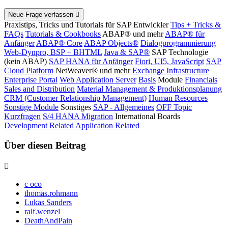
Neue Frage verfassen
Praxistips, Tricks und Tutorials für SAP Entwickler
Tips + Tricks &
FAQs
Tutorials & Cookbooks
ABAP® und mehr
ABAP® für
Anfänger
ABAP® Core
ABAP Objects®
Dialogprogrammierung
Web-Dynpro, BSP + BHTML
Java & SAP®
SAP Technologie
(kein ABAP)
SAP HANA für Anfänger
Fiori, UI5, JavaScript
SAP
Cloud Platform
NetWeaver® und mehr
Exchange Infrastructure
Enterprise Portal
Web Application Server
Basis
Module
Financials
Sales and Distribution
Material Management & Produktionsplanung
CRM (Customer Relationship Management)
Human Resources
Sonstige Module
Sonstiges
SAP - Allgemeines
OFF Topic
Kurzfragen
S/4 HANA Migration
International Boards
Development Related
Application Related
Über diesen Beitrag
c oco
thomas.rohmann
Lukas Sanders
ralf.wenzel
DeathAndPain