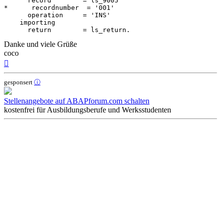
      record        = ls_9005

*      recordnumber  = '001'

      operation     = 'INS'

    importing

Danke und viele Grüße
coco
Nach
oben
gesponsert
ⓘ
Stellenangebote auf ABAPforum.com schalten
kostenfrei für Ausbildungsberufe und Werksstudenten