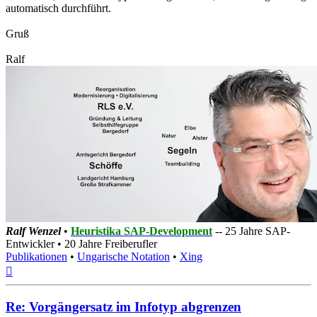
automatisch durchführt.
Gruß
Ralf
Ralf Wenzel
•
Heuristika SAP-Development
-- 25 Jahre SAP-
Entwickler • 20 Jahre Freiberufler
Publikationen
•
Ungarische Notation
•
Xing
Nach
oben
Re: Vorgängersatz im Infotyp abgrenzen