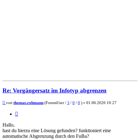
Re: Vorgängersatz im Infotyp abgrenzen
Beitrag
von
thomas.rohmann
(ForumUser /
3
/
0
/
0
) »
01.06.2026 10:27
Zitieren
Hallo,
hast du hierzu eine Lösung gefunden? funktioniert eine
automatische Abgrenzung durch den FuBa?