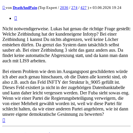
Beitrag
von
DeathAndPain
(Top Expert /
2036
/
274
/
427
) »
03.06.2026 19:24
Zitieren
Nicht notwendigerweise. Lukas hat genau die richtige Frage gestellt:
Welche Zeitbindung hat der kundeneigene Infotyp? Bei einer
Zeitbindung 1 kannst Du nichts abgrenzen, weil keine Löcher
entstehen dürfen. Da grenzt das System dann tatsächlich selbst
sauber ab. Bei einer Zeitbindung 3 sieht das ganz anders aus. Da
findet keine automatische Abgrenzung statt, und da kann man dann
auch mit LIS9 arbeiten.
Bei einem Problem wie dem im Ausgangspost geschilderten würde
ich aber auch genau hinschauen, ob die Daten alle korrekt sind, ob
also z.B. auch das Feld INFTY der Struktur ls_9005 gefüllt ist.
Dieses Feld existiert ja nicht in der zugehörigen Datenbanktabelle
und kann daher leicht vergessen werden. Der Fuba sieht sowas eng.
Wenn wir einer Partei die Regierungsbeteiligung verweigern, die
von einer Mehrheit gewählt worden ist, weil wir diese Partei für
schlecht halten, da wir einer anderen Partei angehören, wie ist dann
unsere eigene demokratische Gesinnung zu bewerten?
Nach
oben