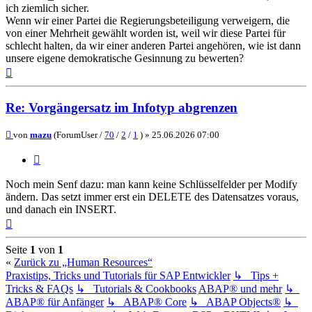
ich ziemlich sicher.
Wenn wir einer Partei die Regierungsbeteiligung verweigern, die
von einer Mehrheit gewählt worden ist, weil wir diese Partei für
schlecht halten, da wir einer anderen Partei angehören, wie ist dann
unsere eigene demokratische Gesinnung zu bewerten?
Nach
oben
Re: Vorgängersatz im Infotyp abgrenzen
Beitrag
von
mazu
(ForumUser /
70
/
2
/
1
) »
25.06.2026 07:00
Zitieren
Noch mein Senf dazu: man kann keine Schlüsselfelder per Modify
ändern. Das setzt immer erst ein DELETE des Datensatzes voraus,
und danach ein INSERT.
Nach
oben
Seite
1
von
1
«
Zurück zu „Human Resources“
Praxistips, Tricks und Tutorials für SAP Entwickler
↳ Tips +
Tricks & FAQs
↳ Tutorials & Cookbooks
ABAP® und mehr
↳
ABAP® für Anfänger
↳ ABAP® Core
↳ ABAP Objects®
↳