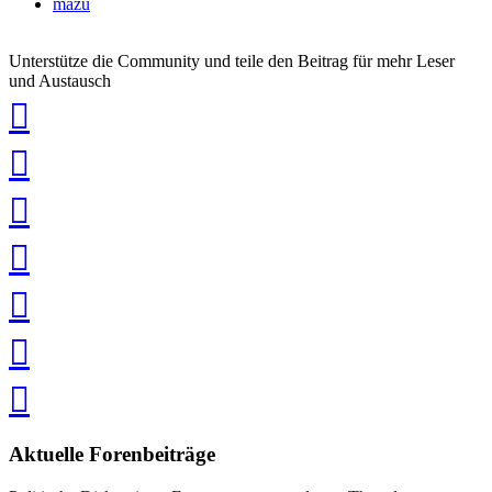
mazu
Unterstütze die Community und teile den Beitrag für mehr Leser
und Austausch
auf
Xing
teilen
auf
LinkedIn
teilen
auf
Twitter
teilen
auf
Facebook
teilen
Pin
it
in
Pocket
speichern
via
via
Whatsapp
eMail
teilen
teilen
Aktuelle Forenbeiträge