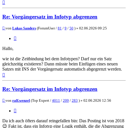
Nach
oben
Re: Vorgängersatz im Infotyp abgrenzen
Beitrag
von
Lukas Sanders
(ForumUser /
81
/
9
/
50
) »
02.06.2026 09:25
Zitieren
Hallo,
wie ist die Zeitbindung bei dem Infotypen? Darf nur ein Satz
gleichzeitig existieren? Dann müsste beim Einfügen eines neuen
Satzes mit INS der Vorgängersatz automatisch abgegrenzt werden.
Nach
oben
Re: Vorgängersatz im Infotyp abgrenzen
Beitrag
von
ralf.wenzel
(Top Expert /
4011
/
209
/
283
) »
02.06.2026 12:56
Zitieren
Da ich auch öfters darauf reingefallen bin: Das Posting ist von 2018
😉 Fakt ist, dass ein Infotyp eine Logik enthält, die die Abgrenzung