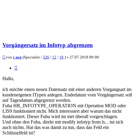
Vorgängersatz im Infotyp abgrenzen
Beitrag
von
c oco
(Specialist /
326
/
12
/
16
) »
27.07.2018 09:09
Zitieren
Hallo,
ich möchte einen neuen Datensatz mit einer anderen Vorgangsart im
kundeneigenen ITypen anlegen. Endedatum vom Vorgängersatz soll
auf Tagesdatum abgegrenzt werden.
Fuba HR_INFOTYPE_OPERATION mit Operation MOD oder
LIS9 funktioniert nicht. Mich interessiert aber warum das nicht
funktioniert. Dieser Fuba wird im inet überall vorgeschlagen.
Und ohne den Fuba, direkt mit modify infotyp from ls... tut sich
auch nichts. Hat das was damit zu tun, dass das Feld ein
Schlüsselfeld ist?