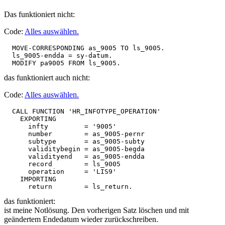
Das funktioniert nicht:
Code:
Alles auswählen
.
  MOVE-CORRESPONDING as_9005 TO ls_9005.

  ls_9005-endda = sy-datum.

  MODIFY pa9005 FROM ls_9005. 
das funktioniert auch nicht:
Code:
Alles auswählen
.
  CALL FUNCTION 'HR_INFOTYPE_OPERATION'

    EXPORTING

      infty         = '9005'

      number        = as_9005-pernr

      subtype       = as_9005-subty

      validitybegin = as_9005-begda

      validityend   = as_9005-endda

      record        = ls_9005

      operation     = 'LIS9'

    IMPORTING

      return        = ls_return.
das funktioniert:
ist meine Notlösung. Den vorherigen Satz löschen und mit
geändertem Endedatum wieder zurückschreiben.