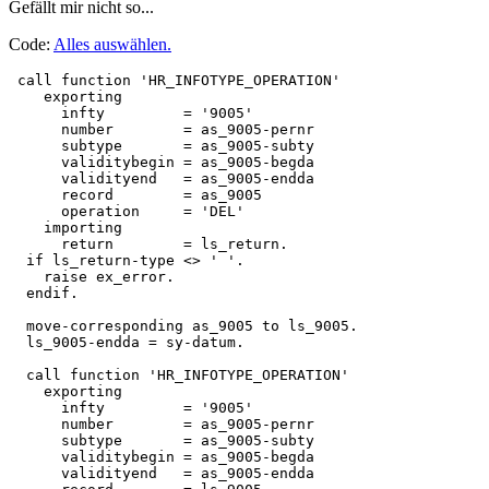
Gefällt mir nicht so...
Code:
Alles auswählen
.
 call function 'HR_INFOTYPE_OPERATION'

    exporting

      infty         = '9005'

      number        = as_9005-pernr

      subtype       = as_9005-subty

      validitybegin = as_9005-begda

      validityend   = as_9005-endda

      record        = as_9005

      operation     = 'DEL'

    importing

      return        = ls_return.

  if ls_return-type <> ' '.

    raise ex_error.

  endif.

  move-corresponding as_9005 to ls_9005.

  ls_9005-endda = sy-datum.

  call function 'HR_INFOTYPE_OPERATION'

    exporting

      infty         = '9005'

      number        = as_9005-pernr

      subtype       = as_9005-subty

      validitybegin = as_9005-begda

      validityend   = as_9005-endda
