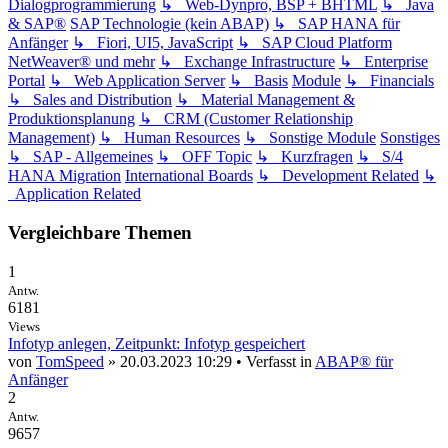
Dialogprogrammierung
↳ Web-Dynpro, BSP + BHTML
↳ Java
& SAP®
SAP Technologie (kein ABAP)
↳ SAP HANA für
Anfänger
↳ Fiori, UI5, JavaScript
↳ SAP Cloud Platform
NetWeaver® und mehr
↳ Exchange Infrastructure
↳ Enterprise
Portal
↳ Web Application Server
↳ Basis
Module
↳ Financials
↳ Sales and Distribution
↳ Material Management &
Produktionsplanung
↳ CRM (Customer Relationship
Management)
↳ Human Resources
↳ Sonstige Module
Sonstiges
↳ SAP - Allgemeines
↳ OFF Topic
↳ Kurzfragen
↳ S/4
HANA Migration
International Boards
↳ Development Related
↳
Application Related
Vergleichbare Themen
1
Antw.
6181
Views
Infotyp anlegen, Zeitpunkt: Infotyp gespeichert
von
TomSpeed
» 20.03.2023 10:29 • Verfasst in
ABAP® für
Anfänger
2
Antw.
9657