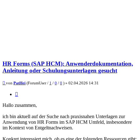
HR Forms (SAP HCM): Anwenderdokumentation,
Anleitung oder Schulungsunterlagen gesucht
Beitrag
von
PatHei
(ForumUser /
1
/
0
/
0
) »
02.04.2026 14:31
Zitieren
Hallo zusammen,
ich bin aktuell auf der Suche nach praxisnahen Unterlagen zur
Anwendung von HR Forms im SAP HCM Umfeld, insbesondere
im Kontext von Entgeltnachweisen.
Konkret interessiert mich, ob es eine der folgenden Ressourcen gibt: