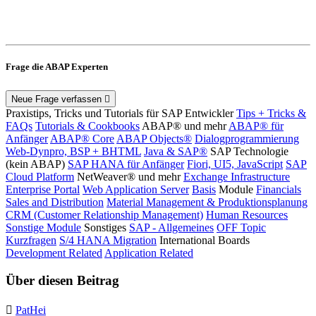
Frage die ABAP Experten
Neue Frage verfassen
Praxistips, Tricks und Tutorials für SAP Entwickler
Tips + Tricks &
FAQs
Tutorials & Cookbooks
ABAP® und mehr
ABAP® für
Anfänger
ABAP® Core
ABAP Objects®
Dialogprogrammierung
Web-Dynpro, BSP + BHTML
Java & SAP®
SAP Technologie
(kein ABAP)
SAP HANA für Anfänger
Fiori, UI5, JavaScript
SAP
Cloud Platform
NetWeaver® und mehr
Exchange Infrastructure
Enterprise Portal
Web Application Server
Basis
Module
Financials
Sales and Distribution
Material Management & Produktionsplanung
CRM (Customer Relationship Management)
Human Resources
Sonstige Module
Sonstiges
SAP - Allgemeines
OFF Topic
Kurzfragen
S/4 HANA Migration
International Boards
Development Related
Application Related
Über diesen Beitrag
PatHei