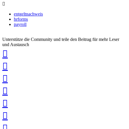
entgeltnachweis
hrforms
payroll
Unterstütze die Community und teile den Beitrag für mehr Leser
und Austausch
auf
Xing
teilen
auf
LinkedIn
teilen
auf
Twitter
teilen
auf
Facebook
teilen
Pin
it
in
Pocket
speichern
via
via
Whatsapp
eMail