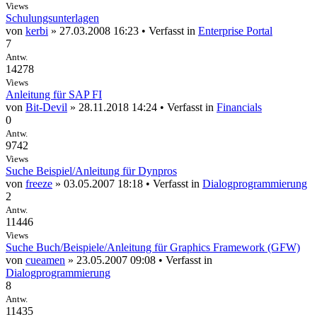
Views
Schulungsunterlagen
von
kerbi
» 27.03.2008 16:23 • Verfasst in
Enterprise Portal
7
Antw.
14278
Views
Anleitung für SAP FI
von
Bit-Devil
» 28.11.2018 14:24 • Verfasst in
Financials
0
Antw.
9742
Views
Suche Beispiel/Anleitung für Dynpros
von
freeze
» 03.05.2007 18:18 • Verfasst in
Dialogprogrammierung
2
Antw.
11446
Views
Suche Buch/Beispiele/Anleitung für Graphics Framework (GFW)
von
cueamen
» 23.05.2007 09:08 • Verfasst in
Dialogprogrammierung
8
Antw.
11435