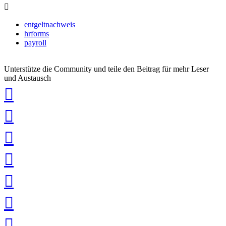
entgeltnachweis
hrforms
payroll
Unterstütze die Community und teile den Beitrag für mehr Leser
und Austausch
auf
Xing
teilen
auf
LinkedIn
teilen
auf
Twitter
teilen
auf
Facebook
teilen
Pin
it
in
Pocket
speichern
via
via
Whatsapp
eMail