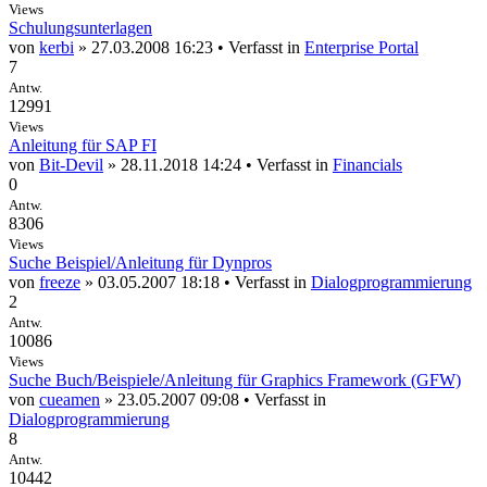
Views
Schulungsunterlagen
von
kerbi
» 27.03.2008 16:23 • Verfasst in
Enterprise Portal
7
Antw.
12991
Views
Anleitung für SAP FI
von
Bit-Devil
» 28.11.2018 14:24 • Verfasst in
Financials
0
Antw.
8306
Views
Suche Beispiel/Anleitung für Dynpros
von
freeze
» 03.05.2007 18:18 • Verfasst in
Dialogprogrammierung
2
Antw.
10086
Views
Suche Buch/Beispiele/Anleitung für Graphics Framework (GFW)
von
cueamen
» 23.05.2007 09:08 • Verfasst in
Dialogprogrammierung
8
Antw.
10442