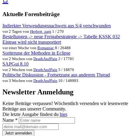
teilen
teilen
Aktuelle Forenbeiträge
Indirekter Verwendungsnachweis aus S/4 verschwunden
vor 2 Tagen von
Herbert_zarg
1 / 270
Bestellungen -> neue Freigabestrategie -> Tabelle KSSK 032
Eintrag wird nicht transportiert
vor einer Woche von
Romaniac
8 / 26488
Soriterung der Methoden in Eclipse
vor 2 Wochen von
DeathAndPain
2 / 17781
SAPGui 8.10
vor 2 Wochen von
DeathAndPain
5 / 18870
Politische Diskussion - Fortsetzung aus anderem Thread
vor 3 Wochen von
DeathAndPain
10 / 148993
Newsletter Anmeldung
Keine Beiträge verpassen! Wöchentlich versenden wir lesenwerte
Beiträge aus unserer Community.
Die letzte Ausgabe findest du
hier
.
Name
*
Jetzt anmelden