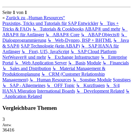
Seite
1
von
1
«
Zurück zu „Human Resources“
Praxistips, Tricks und Tutorials für SAP Entwickler
↳ Tips +
Tricks & FAQs
↳ Tutorials & Cookbooks
ABAP® und mehr
↳
ABAP® für Anfänger
↳ ABAP® Core
↳ ABAP Objects®
↳
Dialogprogrammierung
↳ Web-Dynpro, BSP + BHTML
↳ Java
& SAP®
SAP Technologie (kein ABAP)
↳ SAP HANA für
Anfänger
↳ Fiori, UI5, JavaScript
↳ SAP Cloud Platform
NetWeaver® und mehr
↳ Exchange Infrastructure
↳ Enterprise
Portal
↳ Web Application Server
↳ Basis
Module
↳ Financials
↳ Sales and Distribution
↳ Material Management &
Produktionsplanung
↳ CRM (Customer Relationship
Management)
↳ Human Resources
↳ Sonstige Module
Sonstiges
↳ SAP - Allgemeines
↳ OFF Topic
↳ Kurzfragen
↳ S/4
HANA Migration
International Boards
↳ Development Related
↳
Application Related
Vergleichbare Themen
3
Antw.
36416