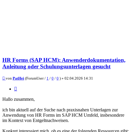
HR Forms (SAP HCM): Anwenderdokumentation,
Anleitung oder Schulungsunterlagen gesucht
Beitrag
von
PatHei
(ForumUser /
1
/
0
/
0
) »
02.04.2026 14:31
Zitieren
Hallo zusammen,
ich bin aktuell auf der Suche nach praxisnahen Unterlagen zur
Anwendung von HR Forms im SAP HCM Umfeld, insbesondere
im Kontext von Entgeltnachweisen.
Konkret interessiert mich, ob es eine der folgenden Ressourcen gibt: