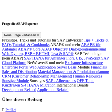
Frage die ABAP Experten
Neue Frage verfassen
Praxistips, Tricks und Tutorials für SAP Entwickler
Tips + Tricks &
FAQs
Tutorials & Cookbooks
ABAP® und mehr
ABAP® für
Anfänger
ABAP® Core
ABAP Objects®
Dialogprogrammierung
Web-Dynpro, BSP + BHTML
Java & SAP®
SAP Technologie
(kein ABAP)
SAP HANA für Anfänger
Fiori, UI5, JavaScript
SAP
Cloud Platform
NetWeaver® und mehr
Exchange Infrastructure
Enterprise Portal
Web Application Server
Basis
Module
Financials
Sales and Distribution
Material Management & Produktionsplanung
CRM (Customer Relationship Management)
Human Resources
Sonstige Module
Sonstiges
SAP - Allgemeines
OFF Topic
Kurzfragen
S/4 HANA Migration
International Boards
Development Related
Application Related
Über diesen Beitrag
PatHei