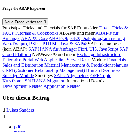
Frage die ABAP Experten
Neue Frage verfassen
Praxistips, Tricks und Tutorials für SAP Entwickler
Tips + Tricks &
FAQs
Tutorials & Cookbooks
ABAP® und mehr
ABAP® für
Anfänger
ABAP® Core
ABAP Objects®
Dialogprogrammierung
Web-Dynpro, BSP + BHTML
Java & SAP®
SAP Technologie
(kein ABAP)
SAP HANA für Anfänger
Fiori, UI5, JavaScript
SAP
Cloud Platform
NetWeaver® und mehr
Exchange Infrastructure
Enterprise Portal
Web Application Server
Basis
Module
Financials
Sales and Distribution
Material Management & Produktionsplanung
CRM (Customer Relationship Management)
Human Resources
Sonstige Module
Sonstiges
SAP - Allgemeines
OFF Topic
Kurzfragen
S/4 HANA Migration
International Boards
Development Related
Application Related
Über diesen Beitrag
Lukas Sanders
pdf