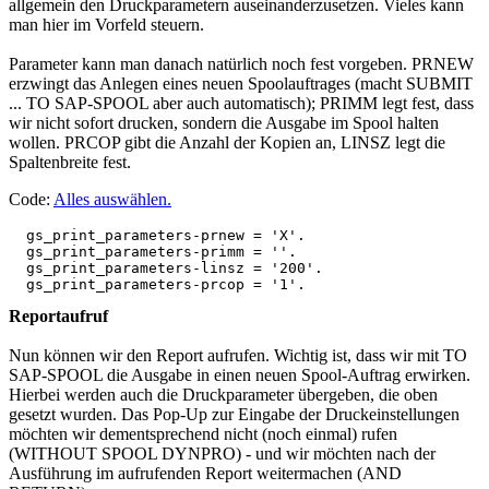
allgemein den Druckparametern auseinanderzusetzen. Vieles kann
man hier im Vorfeld steuern.
Parameter kann man danach natürlich noch fest vorgeben. PRNEW
erzwingt das Anlegen eines neuen Spoolauftrages (macht SUBMIT
... TO SAP-SPOOL aber auch automatisch); PRIMM legt fest, dass
wir nicht sofort drucken, sondern die Ausgabe im Spool halten
wollen. PRCOP gibt die Anzahl der Kopien an, LINSZ legt die
Spaltenbreite fest.
Code:
Alles auswählen
.
  gs_print_parameters-prnew = 'X'.

  gs_print_parameters-primm = ''.

  gs_print_parameters-linsz = '200'.

Reportaufruf
Nun können wir den Report aufrufen. Wichtig ist, dass wir mit TO
SAP-SPOOL die Ausgabe in einen neuen Spool-Auftrag erwirken.
Hierbei werden auch die Druckparameter übergeben, die oben
gesetzt wurden. Das Pop-Up zur Eingabe der Druckeinstellungen
möchten wir dementsprechend nicht (noch einmal) rufen
(WITHOUT SPOOL DYNPRO) - und wir möchten nach der
Ausführung im aufrufenden Report weitermachen (AND