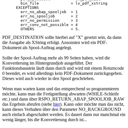
        bin_file              = lv_pdf_xstring

      EXCEPTIONS

        err_no_abap_spooljob  = 1

        err_no_spooljob       = 2

        err_no_permission     = 3

        err_conv_not_possible = 4

PDF_DESTINATION sollte hierbei auf "X" gesetzt sein, da dann
die Ausgabe als XString erfolgt. Ansonsten wird ein PDF-
Dokument als Spool-Auftrag angelegt.
Sollte der Spool-Auftrag mehr als 99 Seiten haben, wird die
Konvertierung im Hintergrundjob ausgeführt. Der
Funktionsbaustein läuft dann durch und wird mit einem Returncode
0 beendet, es wird allerdings kein PDF-Dokument zurückgegeben.
Dieses wird auch wieder in den Spool geschrieben.
Wenn man warten kann und das entsprechend so programmieren
möchte, kann man die Fertigstellung abwarten (WHILE-Schleife
etc.) und dann über RSPO_RETURN_ABAP_SPOOLJOB_RAW
das Ergebnis abrufen (siehe
hier
). Kann oder möchte man das nicht,
kann dieses Verhalten über den Parameter NO_BACKGROUND
auch einfach abgeschaltet werden. Es dauert dann nur manchmal ein
wenig länger, bis die Konvertierung durch ist...