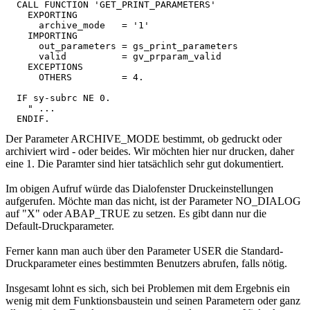
  CALL FUNCTION 'GET_PRINT_PARAMETERS'

    EXPORTING

      archive_mode   = '1'

    IMPORTING

      out_parameters = gs_print_parameters

      valid          = gv_prparam_valid

    EXCEPTIONS

      OTHERS         = 4.

  IF sy-subrc NE 0.

    " ...

Der Parameter ARCHIVE_MODE bestimmt, ob gedruckt oder
archiviert wird - oder beides. Wir möchten hier nur drucken, daher
eine 1. Die Paramter sind hier tatsächlich sehr gut dokumentiert.
Im obigen Aufruf würde das Dialofenster Druckeinstellungen
aufgerufen. Möchte man das nicht, ist der Parameter NO_DIALOG
auf "X" oder ABAP_TRUE zu setzen. Es gibt dann nur die
Default-Druckparameter.
Ferner kann man auch über den Parameter USER die Standard-
Druckparameter eines bestimmten Benutzers abrufen, falls nötig.
Insgesamt lohnt es sich, sich bei Problemen mit dem Ergebnis ein
wenig mit dem Funktionsbaustein und seinen Parametern oder ganz