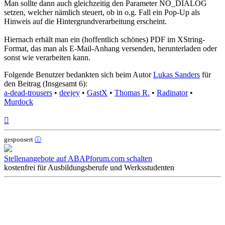
Man sollte dann auch gleichzeitig den Parameter NO_DIALOG
setzen, welcher nämlich steuert, ob in o.g. Fall ein Pop-Up als
Hinweis auf die Hintergrundverarbeitung erscheint.
Hiernach erhält man ein (hoffentlich schönes) PDF im XString-
Format, das man als E-Mail-Anhang versenden, herunterladen oder
sonst wie verarbeiten kann.
Folgende Benutzer bedankten sich beim Autor
Lukas Sanders
für
den Beitrag (Insgesamt 6):
a-dead-trousers
•
deejey
•
GastX
•
Thomas R.
•
Radinator
•
Murdock
Nach
oben
gesponsert
ⓘ
Stellenangebote auf ABAPforum.com schalten
kostenfrei für Ausbildungsberufe und Werksstudenten