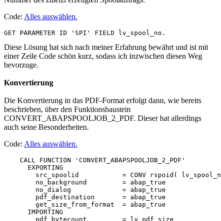
Code:
Alles auswählen
.
Diese Lösung hat sich nach meiner Erfahrung bewährt und ist mit
einer Zeile Code schön kurz, sodass ich inzwischen diesen Weg
bevorzuge.
Konvertierung
Die Konvertierung in das PDF-Format erfolgt dann, wie bereits
beschrieben, über den Funktionsbaustein
CONVERT_ABAPSPOOLJOB_2_PDF. Dieser hat allerdings
auch seine Besonderheiten.
Code:
Alles auswählen
.
    CALL FUNCTION 'CONVERT_ABAPSPOOLJOB_2_PDF'

      EXPORTING

        src_spoolid           = CONV rspoid( lv_spool_n
        no_background         = abap_true 

        no_dialog             = abap_true 

        pdf_destination       = abap_true 

        get_size_from_format  = abap_true

      IMPORTING

        pdf_bytecount         = lv_pdf_size
