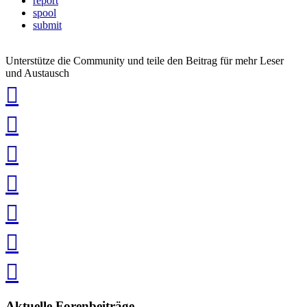
report
spool
submit
Unterstütze die Community und teile den Beitrag für mehr Leser
und Austausch
auf
Xing
teilen
auf
LinkedIn
teilen
auf
Twitter
teilen
auf
Facebook
teilen
Pin
it
in
Pocket
speichern
via
via
Whatsapp
eMail
teilen
teilen
Aktuelle Forenbeiträge