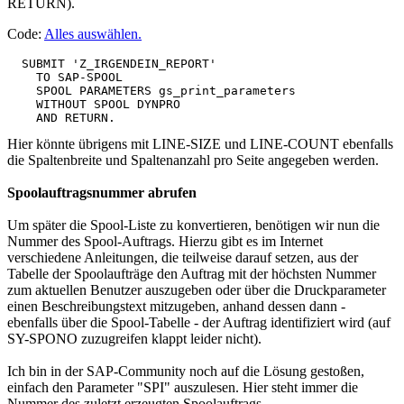
RETURN).
Code:
Alles auswählen
.
  SUBMIT 'Z_IRGENDEIN_REPORT'

    TO SAP-SPOOL

    SPOOL PARAMETERS gs_print_parameters

    WITHOUT SPOOL DYNPRO

Hier könnte übrigens mit LINE-SIZE und LINE-COUNT ebenfalls
die Spaltenbreite und Spaltenanzahl pro Seite angegeben werden.
Spoolauftragsnummer abrufen
Um später die Spool-Liste zu konvertieren, benötigen wir nun die
Nummer des Spool-Auftrags. Hierzu gibt es im Internet
verschiedene Anleitungen, die teilweise darauf setzen, aus der
Tabelle der Spoolaufträge den Auftrag mit der höchsten Nummer
zum aktuellen Benutzer auszugeben oder über die Druckparameter
einen Beschreibungstext mitzugeben, anhand dessen dann -
ebenfalls über die Spool-Tabelle - der Auftrag identifiziert wird (auf
SY-SPONO zuzugreifen klappt leider nicht).
Ich bin in der SAP-Community noch auf die Lösung gestoßen,
einfach den Parameter "SPI" auszulesen. Hier steht immer die
Nummer des zuletzt erzeugten Spoolauftrags.