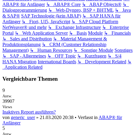
ABAP® für Anfänger
↳ ABAP® Core
↳ ABAP Objects®
↳
Dialogprogrammierung
↳ Web-Dynpro, BSP + BHTML
↳ Java
& SAP®
SAP Technologie (kein ABAP)
↳ SAP HANA für
Anfänger
↳ Fiori, UI5, JavaScript
↳ SAP Cloud Platform
NetWeaver® und mehr
↳ Exchange Infrastructure
↳ Enterprise
Portal
↳ Web Application Server
↳ Basis
Module
↳ Financials
↳ Sales and Distribution
↳ Material Management &
Produktionsplanung
↳ CRM (Customer Relationship
Management)
↳ Human Resources
↳ Sonstige Module
Sonstiges
↳ SAP - Allgemeines
↳ OFF Topic
↳ Kurzfragen
↳ S/4
HANA Migration
International Boards
↳ Development Related
↳
Application Related
Vergleichbare Themen
9
Antw.
39907
Views
Inaktives Report ausführen?
von
generic_user
» 21.03.2020 20:38 • Verfasst in
ABAP® für
Anfänger
5
Antw.