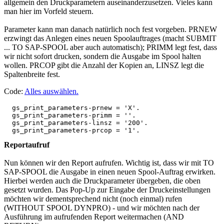
allgemein den Druckparametern auseinanderzusetzen. Vieles kann
man hier im Vorfeld steuern.
Parameter kann man danach natürlich noch fest vorgeben. PRNEW
erzwingt das Anlegen eines neuen Spoolauftrages (macht SUBMIT
... TO SAP-SPOOL aber auch automatisch); PRIMM legt fest, dass
wir nicht sofort drucken, sondern die Ausgabe im Spool halten
wollen. PRCOP gibt die Anzahl der Kopien an, LINSZ legt die
Spaltenbreite fest.
Code:
Alles auswählen
.
  gs_print_parameters-prnew = 'X'.

  gs_print_parameters-primm = ''.

  gs_print_parameters-linsz = '200'.

Reportaufruf
Nun können wir den Report aufrufen. Wichtig ist, dass wir mit TO
SAP-SPOOL die Ausgabe in einen neuen Spool-Auftrag erwirken.
Hierbei werden auch die Druckparameter übergeben, die oben
gesetzt wurden. Das Pop-Up zur Eingabe der Druckeinstellungen
möchten wir dementsprechend nicht (noch einmal) rufen
(WITHOUT SPOOL DYNPRO) - und wir möchten nach der
Ausführung im aufrufenden Report weitermachen (AND