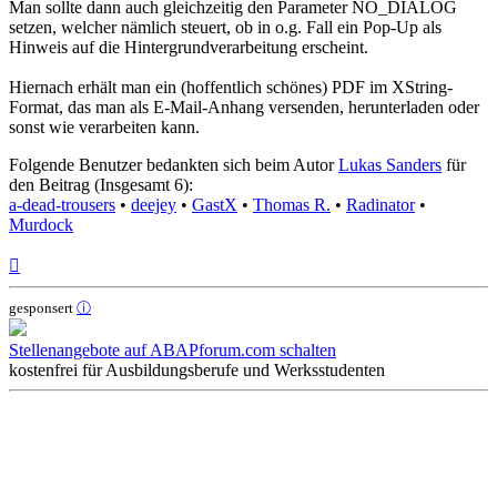
Man sollte dann auch gleichzeitig den Parameter NO_DIALOG
setzen, welcher nämlich steuert, ob in o.g. Fall ein Pop-Up als
Hinweis auf die Hintergrundverarbeitung erscheint.
Hiernach erhält man ein (hoffentlich schönes) PDF im XString-
Format, das man als E-Mail-Anhang versenden, herunterladen oder
sonst wie verarbeiten kann.
Folgende Benutzer bedankten sich beim Autor
Lukas Sanders
für
den Beitrag (Insgesamt 6):
a-dead-trousers
•
deejey
•
GastX
•
Thomas R.
•
Radinator
•
Murdock
Nach
oben
gesponsert
ⓘ
Stellenangebote auf ABAPforum.com schalten
kostenfrei für Ausbildungsberufe und Werksstudenten