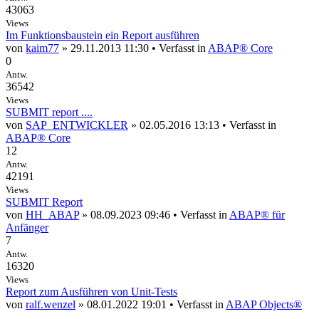
43063
Views
Im Funktionsbaustein ein Report ausführen
von
kaim77
» 29.11.2013 11:30 • Verfasst in
ABAP® Core
0
Antw.
36542
Views
SUBMIT report ....
von
SAP_ENTWICKLER
» 02.05.2016 13:13 • Verfasst in
ABAP® Core
12
Antw.
42191
Views
SUBMIT Report
von
HH_ABAP
» 08.09.2023 09:46 • Verfasst in
ABAP® für
Anfänger
7
Antw.
16320
Views
Report zum Ausführen von Unit-Tests
von
ralf.wenzel
» 08.01.2022 19:01 • Verfasst in
ABAP Objects®