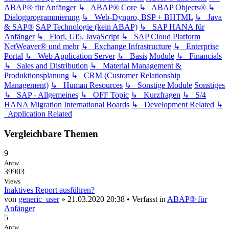
ABAP® für Anfänger
↳ ABAP® Core
↳ ABAP Objects®
↳
Dialogprogrammierung
↳ Web-Dynpro, BSP + BHTML
↳ Java
& SAP®
SAP Technologie (kein ABAP)
↳ SAP HANA für
Anfänger
↳ Fiori, UI5, JavaScript
↳ SAP Cloud Platform
NetWeaver® und mehr
↳ Exchange Infrastructure
↳ Enterprise
Portal
↳ Web Application Server
↳ Basis
Module
↳ Financials
↳ Sales and Distribution
↳ Material Management &
Produktionsplanung
↳ CRM (Customer Relationship
Management)
↳ Human Resources
↳ Sonstige Module
Sonstiges
↳ SAP - Allgemeines
↳ OFF Topic
↳ Kurzfragen
↳ S/4
HANA Migration
International Boards
↳ Development Related
↳
Application Related
Vergleichbare Themen
9
Antw.
39903
Views
Inaktives Report ausführen?
von
generic_user
» 21.03.2020 20:38 • Verfasst in
ABAP® für
Anfänger
5
Antw.