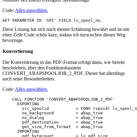
Code:
Alles auswählen
.
Diese Lösung hat sich nach meiner Erfahrung bewährt und ist mit
einer Zeile Code schön kurz, sodass ich inzwischen diesen Weg
bevorzuge.
Konvertierung
Die Konvertierung in das PDF-Format erfolgt dann, wie bereits
beschrieben, über den Funktionsbaustein
CONVERT_ABAPSPOOLJOB_2_PDF. Dieser hat allerdings
auch seine Besonderheiten.
Code:
Alles auswählen
.
    CALL FUNCTION 'CONVERT_ABAPSPOOLJOB_2_PDF'

      EXPORTING

        src_spoolid           = CONV rspoid( lv_spool_n
        no_background         = abap_true 

        no_dialog             = abap_true 

        pdf_destination       = abap_true 

        get_size_from_format  = abap_true

      IMPORTING

        pdf_bytecount         = lv_pdf_size
