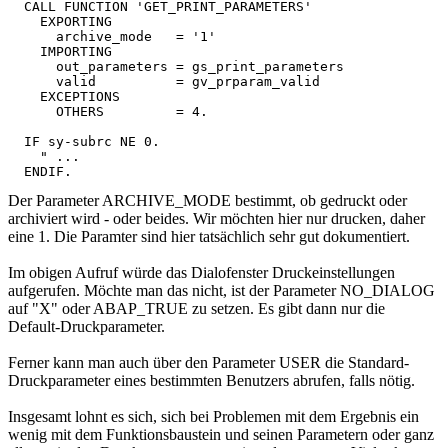
  CALL FUNCTION 'GET_PRINT_PARAMETERS'

    EXPORTING

      archive_mode   = '1'

    IMPORTING

      out_parameters = gs_print_parameters

      valid          = gv_prparam_valid

    EXCEPTIONS

      OTHERS         = 4.

  IF sy-subrc NE 0.

    " ...

Der Parameter ARCHIVE_MODE bestimmt, ob gedruckt oder
archiviert wird - oder beides. Wir möchten hier nur drucken, daher
eine 1. Die Paramter sind hier tatsächlich sehr gut dokumentiert.
Im obigen Aufruf würde das Dialofenster Druckeinstellungen
aufgerufen. Möchte man das nicht, ist der Parameter NO_DIALOG
auf "X" oder ABAP_TRUE zu setzen. Es gibt dann nur die
Default-Druckparameter.
Ferner kann man auch über den Parameter USER die Standard-
Druckparameter eines bestimmten Benutzers abrufen, falls nötig.
Insgesamt lohnt es sich, sich bei Problemen mit dem Ergebnis ein
wenig mit dem Funktionsbaustein und seinen Parametern oder ganz