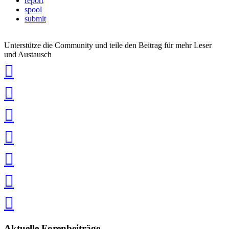
report
spool
submit
Unterstütze die Community und teile den Beitrag für mehr Leser
und Austausch
auf
Xing
teilen
auf
LinkedIn
teilen
auf
Twitter
teilen
auf
Facebook
teilen
Pin
it
in
Pocket
speichern
via
via
Whatsapp
eMail
teilen
teilen
Aktuelle Forenbeiträge