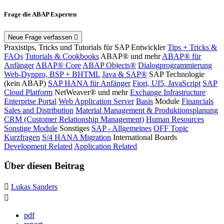
Frage die ABAP Experten
Neue Frage verfassen
Praxistips, Tricks und Tutorials für SAP Entwickler
Tips + Tricks &
FAQs
Tutorials & Cookbooks
ABAP® und mehr
ABAP® für
Anfänger
ABAP® Core
ABAP Objects®
Dialogprogrammierung
Web-Dynpro, BSP + BHTML
Java & SAP®
SAP Technologie
(kein ABAP)
SAP HANA für Anfänger
Fiori, UI5, JavaScript
SAP
Cloud Platform
NetWeaver® und mehr
Exchange Infrastructure
Enterprise Portal
Web Application Server
Basis
Module
Financials
Sales and Distribution
Material Management & Produktionsplanung
CRM (Customer Relationship Management)
Human Resources
Sonstige Module
Sonstiges
SAP - Allgemeines
OFF Topic
Kurzfragen
S/4 HANA Migration
International Boards
Development Related
Application Related
Über diesen Beitrag
Lukas Sanders
pdf