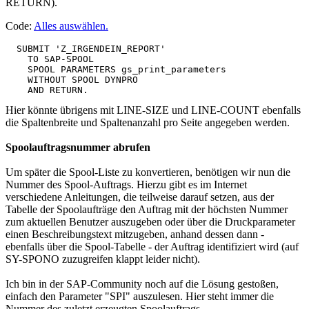
RETURN).
Code:
Alles auswählen
.
  SUBMIT 'Z_IRGENDEIN_REPORT'

    TO SAP-SPOOL

    SPOOL PARAMETERS gs_print_parameters

    WITHOUT SPOOL DYNPRO

Hier könnte übrigens mit LINE-SIZE und LINE-COUNT ebenfalls
die Spaltenbreite und Spaltenanzahl pro Seite angegeben werden.
Spoolauftragsnummer abrufen
Um später die Spool-Liste zu konvertieren, benötigen wir nun die
Nummer des Spool-Auftrags. Hierzu gibt es im Internet
verschiedene Anleitungen, die teilweise darauf setzen, aus der
Tabelle der Spoolaufträge den Auftrag mit der höchsten Nummer
zum aktuellen Benutzer auszugeben oder über die Druckparameter
einen Beschreibungstext mitzugeben, anhand dessen dann -
ebenfalls über die Spool-Tabelle - der Auftrag identifiziert wird (auf
SY-SPONO zuzugreifen klappt leider nicht).
Ich bin in der SAP-Community noch auf die Lösung gestoßen,
einfach den Parameter "SPI" auszulesen. Hier steht immer die
Nummer des zuletzt erzeugten Spoolauftrags.