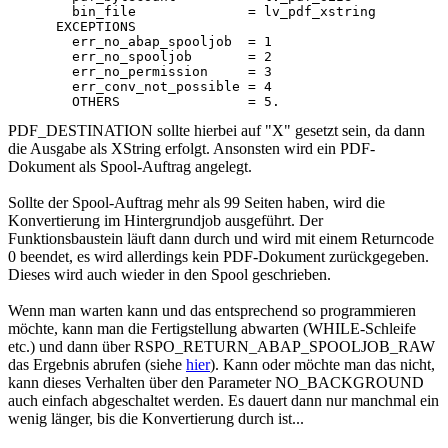
        bin_file              = lv_pdf_xstring

      EXCEPTIONS

        err_no_abap_spooljob  = 1

        err_no_spooljob       = 2

        err_no_permission     = 3

        err_conv_not_possible = 4

PDF_DESTINATION sollte hierbei auf "X" gesetzt sein, da dann
die Ausgabe als XString erfolgt. Ansonsten wird ein PDF-
Dokument als Spool-Auftrag angelegt.
Sollte der Spool-Auftrag mehr als 99 Seiten haben, wird die
Konvertierung im Hintergrundjob ausgeführt. Der
Funktionsbaustein läuft dann durch und wird mit einem Returncode
0 beendet, es wird allerdings kein PDF-Dokument zurückgegeben.
Dieses wird auch wieder in den Spool geschrieben.
Wenn man warten kann und das entsprechend so programmieren
möchte, kann man die Fertigstellung abwarten (WHILE-Schleife
etc.) und dann über RSPO_RETURN_ABAP_SPOOLJOB_RAW
das Ergebnis abrufen (siehe
hier
). Kann oder möchte man das nicht,
kann dieses Verhalten über den Parameter NO_BACKGROUND
auch einfach abgeschaltet werden. Es dauert dann nur manchmal ein
wenig länger, bis die Konvertierung durch ist...