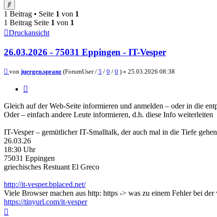
Suche
1 Beitrag • Seite
1
von
1
1 Beitrag Seite
1
von
1
Druckansicht
26.03.2026 - 75031 Eppingen - IT-Vesper
Beitrag
von
juergen.spranz
(ForumUser /
5
/
0
/
0
) »
25.03.2026 08:38
Zitieren
Gleich auf der Web-Seite informieren und anmelden – oder in die entp
Oder – einfach andere Leute informieren, d.h. diese Info weiterleiten
IT-Vesper – gemütlicher IT-Smalltalk, der auch mal in die Tiefe gehen
26.03.26
18:30 Uhr
75031 Eppingen
griechisches Restuant El Greco
http://it-vesper.bplaced.net/
Viele Browser machen aus http: https -> was zu einem Fehler bei de
https://tinyurl.com/it-vesper
Nach