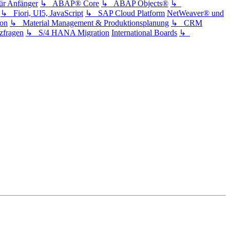
 Anfänger
↳ ABAP® Core
↳ ABAP Objects®
↳
↳ Fiori, UI5, JavaScript
↳ SAP Cloud Platform
NetWeaver® und
ion
↳ Material Management & Produktionsplanung
↳ CRM
fragen
↳ S/4 HANA Migration
International Boards
↳