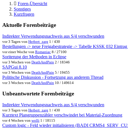
Foren-Übersicht
Sonstiges
Kurzfragen
Aktuelle Forenbeiträge
Indirekter Verwendungsnachweis aus S/4 verschwunden
vor 3 Tagen von
Herbert_zarg
1 / 430
Bestellungen -> neue Freigabestrategie -> Tabelle KSSK 032 Eintrag w
vor einer Woche von
Romaniac
8 / 27100
Soriterung der Methoden in Eclipse
vor 3 Wochen von
DeathAndPain
2 / 18346
SAPGui 8.10
vor 3 Wochen von
DeathAndPain
5 / 19455
Politische Diskussion - Fortsetzung aus anderem Thread
vor 3 Wochen von
DeathAndPain
10 / 149614
Unbeantwortete Forenbeiträge
Indirekter Verwendungsnachweis aus S/4 verschwunden
vor 3 Tagen von
Herbert_zarg
1 / 430
Kurztext Plangruppenzähler verschwindet bei Material-Zuordnung
vor 4 Wochen von
wolli
1 / 18115
Custom logic - Feld wieder initialisieren (BADI CRMS4_SER