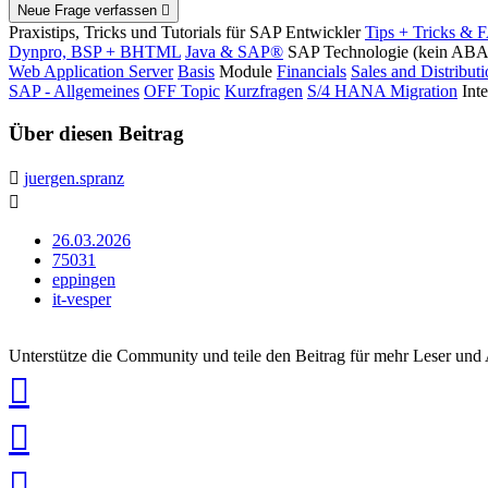
Neue Frage verfassen
Praxistips, Tricks und Tutorials für SAP Entwickler
Tips + Tricks & 
Dynpro, BSP + BHTML
Java & SAP®
SAP Technologie (kein AB
Web Application Server
Basis
Module
Financials
Sales and Distribut
SAP - Allgemeines
OFF Topic
Kurzfragen
S/4 HANA Migration
Int
Über diesen Beitrag
juergen.spranz
26.03.2026
75031
eppingen
it-vesper
Unterstütze die Community und teile den Beitrag für mehr Leser und
auf
Xing
teilen
auf
LinkedIn
teilen
auf
Twitter