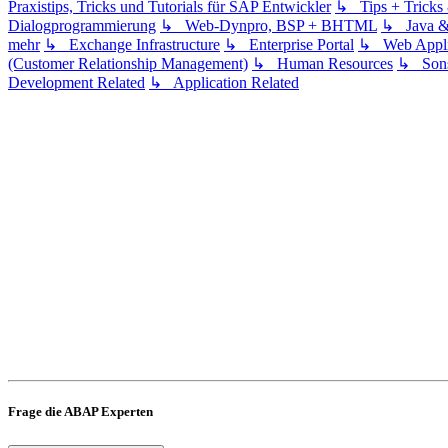
Praxistips, Tricks und Tutorials für SAP Entwickler
↳ Tips + Trick
Dialogprogrammierung
↳ Web-Dynpro, BSP + BHTML
↳ Java 
mehr
↳ Exchange Infrastructure
↳ Enterprise Portal
↳ Web Applic
(Customer Relationship Management)
↳ Human Resources
↳ Sons
Development Related
↳ Application Related
Frage die ABAP Experten