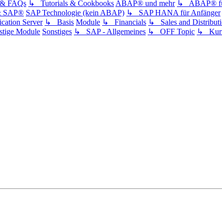
s & FAQs
↳ Tutorials & Cookbooks
ABAP® und mehr
↳ ABAP® für
& SAP®
SAP Technologie (kein ABAP)
↳ SAP HANA für Anfänger
ation Server
↳ Basis
Module
↳ Financials
↳ Sales and Distribut
tige Module
Sonstiges
↳ SAP - Allgemeines
↳ OFF Topic
↳ Kurz