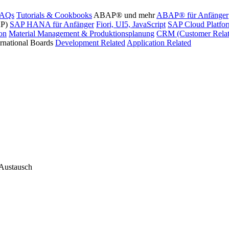
FAQs
Tutorials & Cookbooks
ABAP® und mehr
ABAP® für Anfänger
AP)
SAP HANA für Anfänger
Fiori, UI5, JavaScript
SAP Cloud Platfo
ion
Material Management & Produktionsplanung
CRM (Customer Relat
ernational Boards
Development Related
Application Related
 Austausch