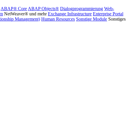
ABAP® Core
ABAP Objects®
Dialogprogrammierung
Web-
rm
NetWeaver® und mehr
Exchange Infrastructure
Enterprise Portal
ionship Management)
Human Resources
Sonstige Module
Sonstiges