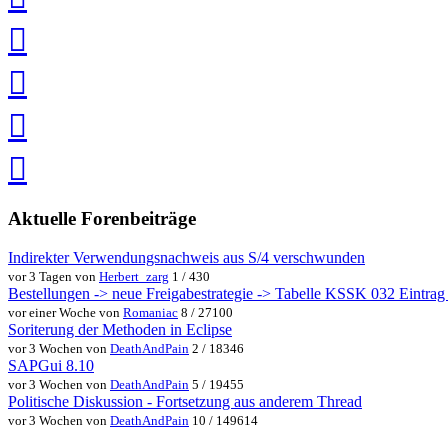
teilen
auf
Facebook
teilen
Pin
it
in
Pocket
speichern
via
via
Whatsapp
eMail
teilen
teilen
Aktuelle Forenbeiträge
Indirekter Verwendungsnachweis aus S/4 verschwunden
vor 3 Tagen von
Herbert_zarg
1 / 430
Bestellungen -> neue Freigabestrategie -> Tabelle KSSK 032 Eintrag w
vor einer Woche von
Romaniac
8 / 27100
Soriterung der Methoden in Eclipse
vor 3 Wochen von
DeathAndPain
2 / 18346
SAPGui 8.10
vor 3 Wochen von
DeathAndPain
5 / 19455
Politische Diskussion - Fortsetzung aus anderem Thread
vor 3 Wochen von
DeathAndPain
10 / 149614