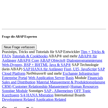
Frage die ABAP Experten
Neue Frage verfassen
Praxistips, Tricks und Tutorials für SAP Entwickler
Tips + Tricks &
FAQs
Tutorials & Cookbooks
ABAP® und mehr
ABAP® für
Anfänger
ABAP® Core
ABAP Objects®
Dialogprogrammierung
Web-Dynpro, BSP + BHTML
Java & SAP®
SAP Technologie
(kein ABAP)
SAP HANA für Anfänger
Fiori, UI5, JavaScript
SAP
Cloud Platform
NetWeaver® und mehr
Exchange Infrastructure
Enterprise Portal
Web Application Server
Basis
Module
Financials
Sales and Distribution
Material Management & Produktionsplanung
CRM (Customer Relationship Management)
Human Resources
Sonstige Module
Sonstiges
SAP - Allgemeines
OFF Topic
Kurzfragen
S/4 HANA Migration
International Boards
Development Related
Application Related