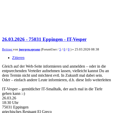
26.03.2026 - 75031 Eppingen - IT-Vesper
Beitrag
von
juergen.spranz
(ForumUser /
5
/
0
/
0
) »
25.03.2026 08:38
Zitieren
Gleich auf der Web-Seite informieren und anmelden – oder in die
entpsrechenden Verteiler aufnehmen lassen, vielleicht kannst Du an
dem Termin nicht und möchtest evtl. In Zukunft mal dabei sein.
Oder – einfach andere Leute informieren, d.h. diese Info weiterleiten
IT-Vesper – gemütlicher IT-Smalltalk, der auch mal in die Tiefe
gehen kann :-)
26.03.26
18:30 Uhr
75031 Eppingen
griechisches Restuant El Greco