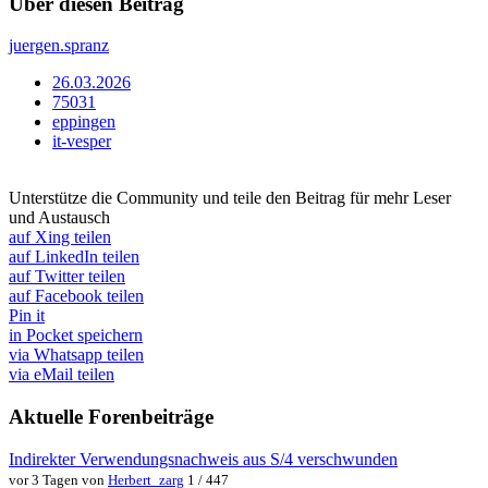
Über diesen Beitrag
juergen.spranz
26.03.2026
75031
eppingen
it-vesper
Unterstütze die Community und teile den Beitrag für mehr Leser
und Austausch
auf Xing teilen
auf LinkedIn teilen
auf Twitter teilen
auf Facebook teilen
Pin it
in Pocket speichern
via Whatsapp teilen
via eMail teilen
Aktuelle Forenbeiträge
Indirekter Verwendungsnachweis aus S/4 verschwunden
vor 3 Tagen von
Herbert_zarg
1 / 447