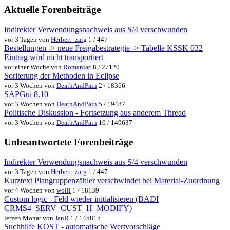
Aktuelle Forenbeiträge
Indirekter Verwendungsnachweis aus S/4 verschwunden
vor 3 Tagen von
Herbert_zarg
1 / 447
Bestellungen -> neue Freigabestrategie -> Tabelle KSSK 032
Eintrag wird nicht transportiert
vor einer Woche von
Romaniac
8 / 27120
Soriterung der Methoden in Eclipse
vor 3 Wochen von
DeathAndPain
2 / 18366
SAPGui 8.10
vor 3 Wochen von
DeathAndPain
5 / 19487
Politische Diskussion - Fortsetzung aus anderem Thread
vor 3 Wochen von
DeathAndPain
10 / 149637
Unbeantwortete Forenbeiträge
Indirekter Verwendungsnachweis aus S/4 verschwunden
vor 3 Tagen von
Herbert_zarg
1 / 447
Kurztext Plangruppenzähler verschwindet bei Material-Zuordnung
vor 4 Wochen von
wolli
1 / 18139
Custom logic - Feld wieder initialisieren (BADI
CRMS4_SERV_CUST_H_MODIFY)
letzen Monat von
JanR
1 / 145815
Suchhilfe KOST - automatische Wertvorschläge