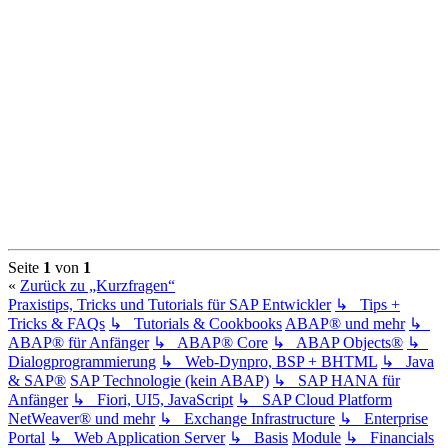
Seite
1
von
1
«
Zurück zu „Kurzfragen“
Praxistips, Tricks und Tutorials für SAP Entwickler
↳ Tips +
Tricks & FAQs
↳ Tutorials & Cookbooks
ABAP® und mehr
↳
ABAP® für Anfänger
↳ ABAP® Core
↳ ABAP Objects®
↳
Dialogprogrammierung
↳ Web-Dynpro, BSP + BHTML
↳ Java
& SAP®
SAP Technologie (kein ABAP)
↳ SAP HANA für
Anfänger
↳ Fiori, UI5, JavaScript
↳ SAP Cloud Platform
NetWeaver® und mehr
↳ Exchange Infrastructure
↳ Enterprise
Portal
↳ Web Application Server
↳ Basis
Module
↳ Financials