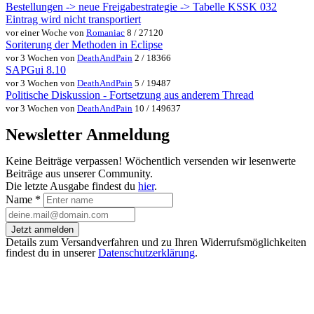
Bestellungen -> neue Freigabestrategie -> Tabelle KSSK 032
Eintrag wird nicht transportiert
vor einer Woche von
Romaniac
8 / 27120
Soriterung der Methoden in Eclipse
vor 3 Wochen von
DeathAndPain
2 / 18366
SAPGui 8.10
vor 3 Wochen von
DeathAndPain
5 / 19487
Politische Diskussion - Fortsetzung aus anderem Thread
vor 3 Wochen von
DeathAndPain
10 / 149637
Newsletter Anmeldung
Keine Beiträge verpassen! Wöchentlich versenden wir lesenwerte
Beiträge aus unserer Community.
Die letzte Ausgabe findest du
hier
.
Name
*
Jetzt anmelden
Details zum Versandverfahren und zu Ihren Widerrufsmöglichkeiten
findest du in unserer
Datenschutzerklärung
.