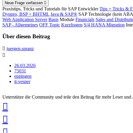
Neue Frage verfassen
Praxistips, Tricks und Tutorials für SAP Entwickler
Tips + Tricks & 
Dynpro, BSP + BHTML
Java & SAP®
SAP Technologie (kein AB
Web Application Server
Basis
Module
Financials
Sales and Distribut
SAP - Allgemeines
OFF Topic
Kurzfragen
S/4 HANA Migration
Int
Über diesen Beitrag
juergen.spranz
26.03.2026
75031
eppingen
it-vesper
Unterstütze die Community und teile den Beitrag für mehr Leser und
auf
Xing
teilen
auf
LinkedIn
teilen
auf
Twitter