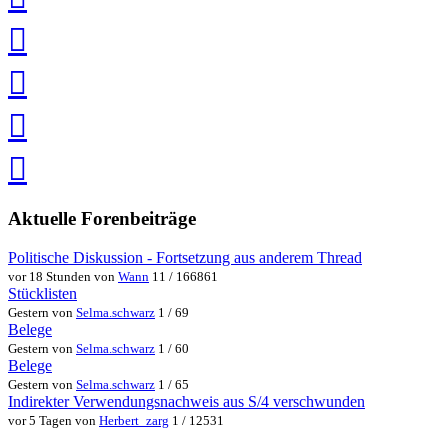
teilen
auf
Facebook
teilen
Pin
it
in
Pocket
speichern
via
via
Whatsapp
eMail
teilen
teilen
Aktuelle Forenbeiträge
Politische Diskussion - Fortsetzung aus anderem Thread
vor 18 Stunden von
Wann
11 / 166861
Stücklisten
Gestern von
Selma.schwarz
1 / 69
Belege
Gestern von
Selma.schwarz
1 / 60
Belege
Gestern von
Selma.schwarz
1 / 65
Indirekter Verwendungsnachweis aus S/4 verschwunden
vor 5 Tagen von
Herbert_zarg
1 / 12531