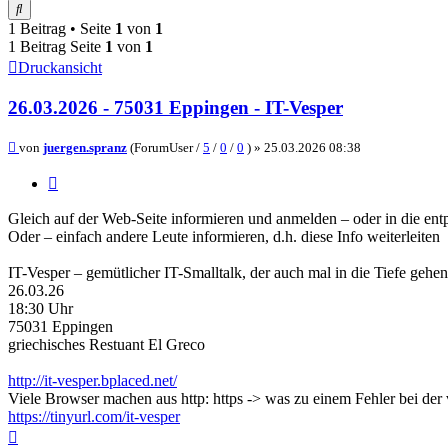
Suche
1 Beitrag • Seite
1
von
1
1 Beitrag Seite
1
von
1
Druckansicht
26.03.2026 - 75031 Eppingen - IT-Vesper
Beitrag
von
juergen.spranz
(ForumUser /
5
/
0
/
0
) »
25.03.2026 08:38
Zitieren
Gleich auf der Web-Seite informieren und anmelden – oder in die entp
Oder – einfach andere Leute informieren, d.h. diese Info weiterleiten
IT-Vesper – gemütlicher IT-Smalltalk, der auch mal in die Tiefe gehen
26.03.26
18:30 Uhr
75031 Eppingen
griechisches Restuant El Greco
http://it-vesper.bplaced.net/
Viele Browser machen aus http: https -> was zu einem Fehler bei de
https://tinyurl.com/it-vesper
Nach