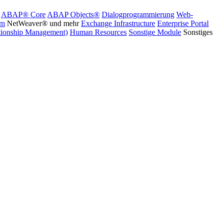
ABAP® Core
ABAP Objects®
Dialogprogrammierung
Web-
rm
NetWeaver® und mehr
Exchange Infrastructure
Enterprise Portal
ionship Management)
Human Resources
Sonstige Module
Sonstiges