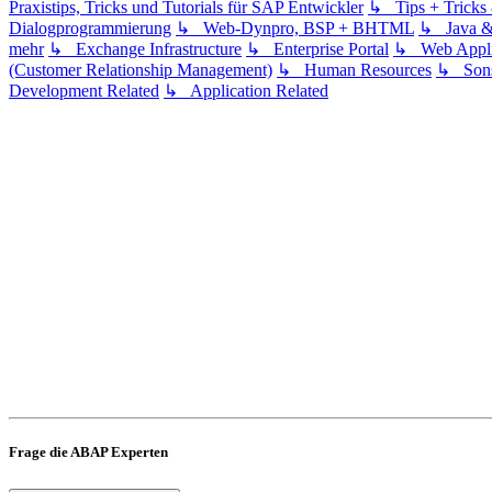
Praxistips, Tricks und Tutorials für SAP Entwickler
↳ Tips + Trick
Dialogprogrammierung
↳ Web-Dynpro, BSP + BHTML
↳ Java 
mehr
↳ Exchange Infrastructure
↳ Enterprise Portal
↳ Web Applic
(Customer Relationship Management)
↳ Human Resources
↳ Sons
Development Related
↳ Application Related
Frage die ABAP Experten