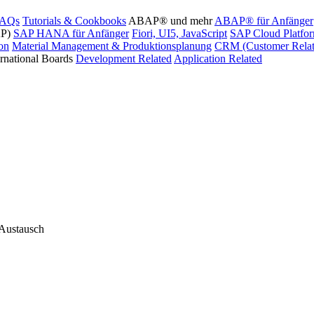
FAQs
Tutorials & Cookbooks
ABAP® und mehr
ABAP® für Anfänger
AP)
SAP HANA für Anfänger
Fiori, UI5, JavaScript
SAP Cloud Platfo
ion
Material Management & Produktionsplanung
CRM (Customer Relat
ernational Boards
Development Related
Application Related
 Austausch