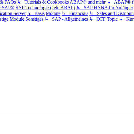
s & FAQs
↳ Tutorials & Cookbooks
ABAP® und mehr
↳ ABAP® für
& SAP®
SAP Technologie (kein ABAP)
↳ SAP HANA für Anfänger
ation Server
↳ Basis
Module
↳ Financials
↳ Sales and Distribut
tige Module
Sonstiges
↳ SAP - Allgemeines
↳ OFF Topic
↳ Kurz