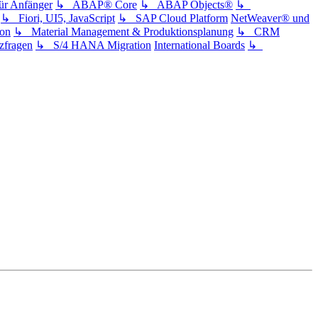
 Anfänger
↳ ABAP® Core
↳ ABAP Objects®
↳
↳ Fiori, UI5, JavaScript
↳ SAP Cloud Platform
NetWeaver® und
ion
↳ Material Management & Produktionsplanung
↳ CRM
fragen
↳ S/4 HANA Migration
International Boards
↳