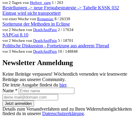
vor 2 Tagen von
Herbert_zarg
1 / 263
Bestellungen -> neue Freigabestrategie -> Tabelle KSSK 032
Eintrag wird nicht transportiert
vor einer Woche von
Romaniac
8 / 26339
Soriterung der Methoden in Eclipse
vor 2 Wochen von
DeathAndPain
2 / 17634
SAPGui 8.10
vor 2 Wochen von
DeathAndPain
5 / 18701
Politische Diskussion - Fortsetzung aus anderem Thread
vor 3 Wochen von
DeathAndPain
10 / 148848
Newsletter Anmeldung
Keine Beiträge verpassen! Wöchentlich versenden wir lesenwerte
Beiträge aus unserer Community.
Die letzte Ausgabe findest du
hier
.
Name
*
Jetzt anmelden
Details zum Versandverfahren und zu Ihren Widerrufsmöglichkeiten
findest du in unserer
Datenschutzerklärung
.