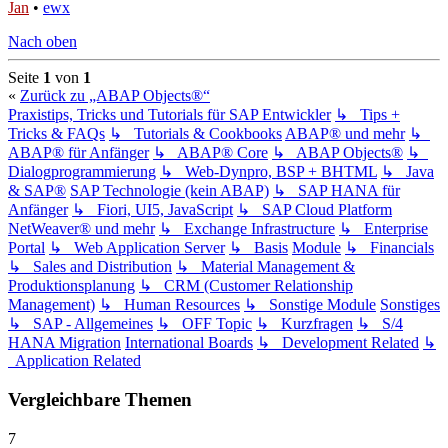
Jan
•
ewx
Nach oben
Seite
1
von
1
«
Zurück zu „ABAP Objects®“
Praxistips, Tricks und Tutorials für SAP Entwickler
↳ Tips +
Tricks & FAQs
↳ Tutorials & Cookbooks
ABAP® und mehr
↳
ABAP® für Anfänger
↳ ABAP® Core
↳ ABAP Objects®
↳
Dialogprogrammierung
↳ Web-Dynpro, BSP + BHTML
↳ Java
& SAP®
SAP Technologie (kein ABAP)
↳ SAP HANA für
Anfänger
↳ Fiori, UI5, JavaScript
↳ SAP Cloud Platform
NetWeaver® und mehr
↳ Exchange Infrastructure
↳ Enterprise
Portal
↳ Web Application Server
↳ Basis
Module
↳ Financials
↳ Sales and Distribution
↳ Material Management &
Produktionsplanung
↳ CRM (Customer Relationship
Management)
↳ Human Resources
↳ Sonstige Module
Sonstiges
↳ SAP - Allgemeines
↳ OFF Topic
↳ Kurzfragen
↳ S/4
HANA Migration
International Boards
↳ Development Related
↳
Application Related
Vergleichbare Themen
7