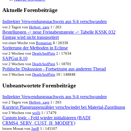
Aktuelle Forenbeiträge
Indirekter Verwendungsnachweis aus S/4 verschwunden
vor 2 Tagen von
Herbert_zarg
1 / 263
Bestellungen -> neue Freigabestrategie -> Tabelle KSSK 032
Eintrag wird nicht transportiert
vor einer Woche von
Romaniac
8 / 26339
Soriterung der Methoden in Eclipse
vor 2 Wochen von
DeathAndPain
2 / 17634
SAPGui 8.10
vor 2 Wochen von
DeathAndPain
5 / 18701
Politische Diskussion - Fortsetzung aus anderem Thread
vor 3 Wochen von
DeathAndPain
10 / 148848
Unbeantwortete Forenbeiträge
Indirekter Verwendungsnachweis aus S/4 verschwunden
vor 2 Tagen von
Herbert_zarg
1 / 263
Kurztext Plangruppenzähler verschwindet bei Material-Zuordnung
vor 3 Wochen von
wolli
1 / 17479
Custom logic - Feld wieder initialisieren (BADI
CRMS4_SERV_CUST_H_MODIFY)
letzen Monat von
JanR
1 / 145107