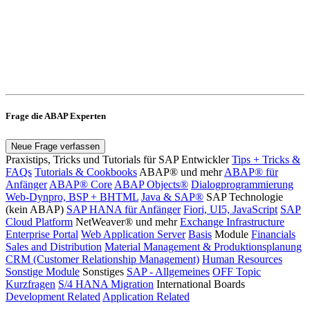
Frage die ABAP Experten
Neue Frage verfassen
Praxistips, Tricks und Tutorials für SAP Entwickler
Tips + Tricks &
FAQs
Tutorials & Cookbooks
ABAP® und mehr
ABAP® für
Anfänger
ABAP® Core
ABAP Objects®
Dialogprogrammierung
Web-Dynpro, BSP + BHTML
Java & SAP®
SAP Technologie
(kein ABAP)
SAP HANA für Anfänger
Fiori, UI5, JavaScript
SAP
Cloud Platform
NetWeaver® und mehr
Exchange Infrastructure
Enterprise Portal
Web Application Server
Basis
Module
Financials
Sales and Distribution
Material Management & Produktionsplanung
CRM (Customer Relationship Management)
Human Resources
Sonstige Module
Sonstiges
SAP - Allgemeines
OFF Topic
Kurzfragen
S/4 HANA Migration
International Boards
Development Related
Application Related