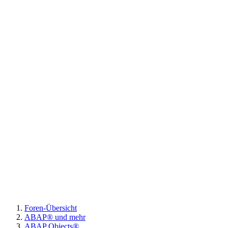
Foren-Übersicht
ABAP® und mehr
ABAP Objects®