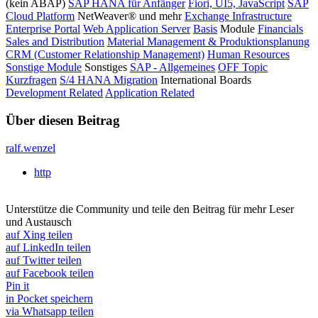
(kein ABAP)
SAP HANA für Anfänger
Fiori, UI5, JavaScript
SAP
Cloud Platform
NetWeaver® und mehr
Exchange Infrastructure
Enterprise Portal
Web Application Server
Basis
Module
Financials
Sales and Distribution
Material Management & Produktionsplanung
CRM (Customer Relationship Management)
Human Resources
Sonstige Module
Sonstiges
SAP - Allgemeines
OFF Topic
Kurzfragen
S/4 HANA Migration
International Boards
Development Related
Application Related
Über diesen Beitrag
ralf.wenzel
http
Unterstütze die Community und teile den Beitrag für mehr Leser
und Austausch
auf Xing teilen
auf LinkedIn teilen
auf Twitter teilen
auf Facebook teilen
Pin it
in Pocket speichern
via Whatsapp teilen