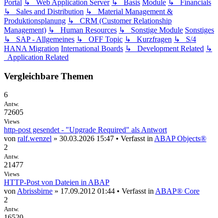
Portal
↳ Web Application Server
↳ Basis
Module
↳ Financials
↳ Sales and Distribution
↳ Material Management &
Produktionsplanung
↳ CRM (Customer Relationship
Management)
↳ Human Resources
↳ Sonstige Module
Sonstiges
↳ SAP - Allgemeines
↳ OFF Topic
↳ Kurzfragen
↳ S/4
HANA Migration
International Boards
↳ Development Related
↳
Application Related
Vergleichbare Themen
6
Antw.
72605
Views
http-post gesendet - "Upgrade Required" als Antwort
von
ralf.wenzel
» 30.03.2026 15:47 • Verfasst in
ABAP Objects®
2
Antw.
21477
Views
HTTP-Post von Dateien in ABAP
von
Abrissbirne
» 17.09.2012 01:44 • Verfasst in
ABAP® Core
2
Antw.
16520