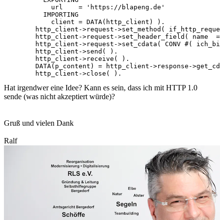
            url    = 'https://blapeng.de'

          IMPORTING

            client = DATA(http_client) ).

        http_client->request->set_method( if_http_reque
        http_client->request->set_header_field( name  =
        http_client->request->set_cdata( CONV #( ich_bi
        http_client->send( ).

        http_client->receive( ).

        DATA(p_content) = http_client->response->get_cd
Hat irgendwer eine Idee? Kann es sein, dass ich mit HTTP 1.0
sende (was nicht akzeptiert würde)?
Gruß und vielen Dank
Ralf