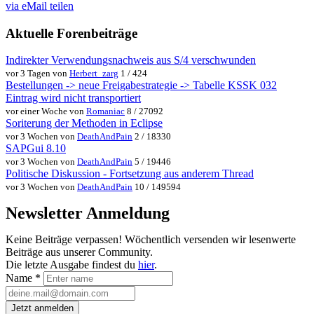
via eMail teilen
Aktuelle Forenbeiträge
Indirekter Verwendungsnachweis aus S/4 verschwunden
vor 3 Tagen von
Herbert_zarg
1 / 424
Bestellungen -> neue Freigabestrategie -> Tabelle KSSK 032
Eintrag wird nicht transportiert
vor einer Woche von
Romaniac
8 / 27092
Soriterung der Methoden in Eclipse
vor 3 Wochen von
DeathAndPain
2 / 18330
SAPGui 8.10
vor 3 Wochen von
DeathAndPain
5 / 19446
Politische Diskussion - Fortsetzung aus anderem Thread
vor 3 Wochen von
DeathAndPain
10 / 149594
Newsletter Anmeldung
Keine Beiträge verpassen! Wöchentlich versenden wir lesenwerte
Beiträge aus unserer Community.
Die letzte Ausgabe findest du
hier
.
Name
*
Jetzt anmelden