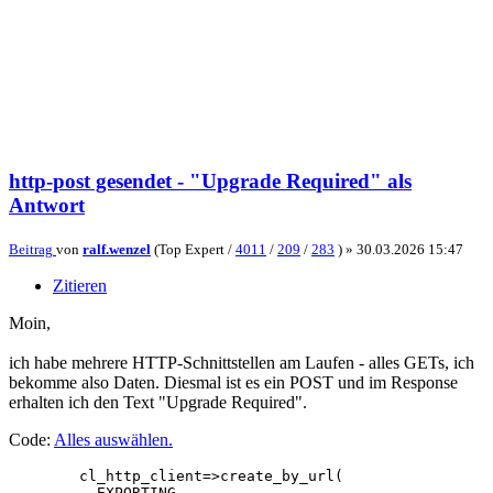
http-post gesendet - "Upgrade Required" als
Antwort
Beitrag
von
ralf.wenzel
(Top Expert /
4011
/
209
/
283
) »
30.03.2026 15:47
Zitieren
Moin,
ich habe mehrere HTTP-Schnittstellen am Laufen - alles GETs, ich
bekomme also Daten. Diesmal ist es ein POST und im Response
erhalten ich den Text "Upgrade Required".
Code:
Alles auswählen
.
        cl_http_client=>create_by_url(

          EXPORTING
