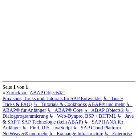
Seite
1
von
1
«
Zurück zu „ABAP Objects®“
Praxistips, Tricks und Tutorials für SAP Entwickler
↳ Tips +
Tricks & FAQs
↳ Tutorials & Cookbooks
ABAP® und mehr
↳
ABAP® für Anfänger
↳ ABAP® Core
↳ ABAP Objects®
↳
Dialogprogrammierung
↳ Web-Dynpro, BSP + BHTML
↳ Java
& SAP®
SAP Technologie (kein ABAP)
↳ SAP HANA für
Anfänger
↳ Fiori, UI5, JavaScript
↳ SAP Cloud Platform
NetWeaver® und mehr
↳ Exchange Infrastructure
↳ Enterprise