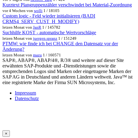
Kurztext Plangruppenzähler verschwindet bei Material-Zuordnung
vor 4 Wochen von
wolli
1 / 18105
Custom logic - Feld wieder initialisieren (BADI
CRMS4_SERV_CUST_H_MODIFY)
letzen Monat von
JanR
1 / 145782
Suchhilfe KOST - automatische Wertvorschläge
letzen Monat von
juergen.spranz
1 / 151249
PTMW: wie finde ich bei CHANGE den Datensatz vor der
Änderung?
letzen Monat von
mazu
1 / 160571
SAP®, ABAP®, ABAP/4®, R/3® und weitere auf dieser Site
erwähnten SAP-Produkte und -Dienstleistungen sowie die
entsprechenden Logos sind Marken oder eingetragene Marken der
SAP AG in Deutschland und anderen Ländern weltweit. Java™ ist
eine registrierte Marke der Firma SUN Microsystems, Inc.
Impressum
Datenschutz
×