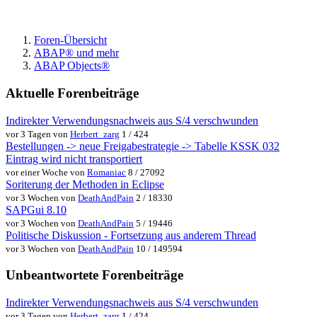
Foren-Übersicht
ABAP® und mehr
ABAP Objects®
Aktuelle Forenbeiträge
Indirekter Verwendungsnachweis aus S/4 verschwunden
vor 3 Tagen von
Herbert_zarg
1 / 424
Bestellungen -> neue Freigabestrategie -> Tabelle KSSK 032
Eintrag wird nicht transportiert
vor einer Woche von
Romaniac
8 / 27092
Soriterung der Methoden in Eclipse
vor 3 Wochen von
DeathAndPain
2 / 18330
SAPGui 8.10
vor 3 Wochen von
DeathAndPain
5 / 19446
Politische Diskussion - Fortsetzung aus anderem Thread
vor 3 Wochen von
DeathAndPain
10 / 149594
Unbeantwortete Forenbeiträge
Indirekter Verwendungsnachweis aus S/4 verschwunden
vor 3 Tagen von
Herbert_zarg
1 / 424