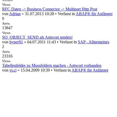
Views
RFC Daten -> Business Connector -> Multipart Http Post
von
Adrian
» 31.07.2013 10:28 • Verfasst in
ABAP® für Anfänger
0
Antw.
13847
Views
SO_OBJECT_SEND als Antwort senden!
von
hyper91
» 04.07.2011 11:43 • Verfasst in
SAP - Allgemeines
2
Antw.
23316
Views
Tabellenfelder zu Mussfeldern machen - Antwort vorhanden
von
vi.ci
» 15.04.2009 10:39 • Verfasst in
ABAP® für Anfänger