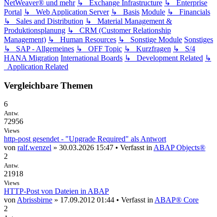
NetWeaver® und mehr
↳ Exchange Infrastructure
↳ Enterprise
Portal
↳ Web Application Server
↳ Basis
Module
↳ Financials
↳ Sales and Distribution
↳ Material Management &
Produktionsplanung
↳ CRM (Customer Relationship
Management)
↳ Human Resources
↳ Sonstige Module
Sonstiges
↳ SAP - Allgemeines
↳ OFF Topic
↳ Kurzfragen
↳ S/4
HANA Migration
International Boards
↳ Development Related
↳
Application Related
Vergleichbare Themen
6
Antw.
72956
Views
http-post gesendet - "Upgrade Required" als Antwort
von
ralf.wenzel
» 30.03.2026 15:47 • Verfasst in
ABAP Objects®
2
Antw.
21918
Views
HTTP-Post von Dateien in ABAP
von
Abrissbirne
» 17.09.2012 01:44 • Verfasst in
ABAP® Core
2