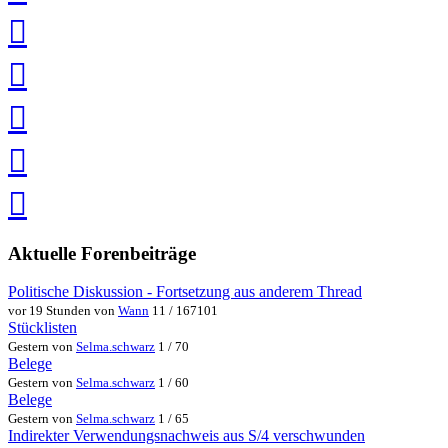
teilen
auf
Twitter
teilen
auf
Facebook
teilen
Pin
it
in
Pocket
speichern
via
via
Whatsapp
eMail
teilen
teilen
Aktuelle Forenbeiträge
Politische Diskussion - Fortsetzung aus anderem Thread
vor 19 Stunden von
Wann
11 / 167101
Stücklisten
Gestern von
Selma.schwarz
1 / 70
Belege
Gestern von
Selma.schwarz
1 / 60
Belege
Gestern von
Selma.schwarz
1 / 65
Indirekter Verwendungsnachweis aus S/4 verschwunden