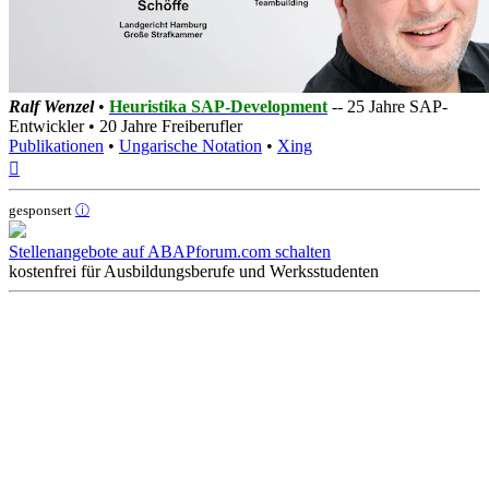
Ralf Wenzel
•
Heuristika SAP-Development
-- 25 Jahre SAP-
Entwickler • 20 Jahre Freiberufler
Publikationen
•
Ungarische Notation
•
Xing
Nach
oben
gesponsert
ⓘ
Stellenangebote auf ABAPforum.com schalten
kostenfrei für Ausbildungsberufe und Werksstudenten