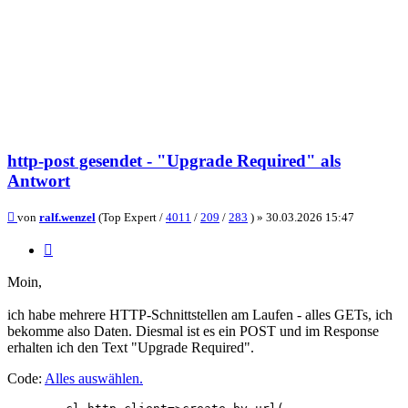
http-post gesendet - "Upgrade Required" als
Antwort
Beitrag
von
ralf.wenzel
(Top Expert /
4011
/
209
/
283
) »
30.03.2026 15:47
Zitieren
Moin,
ich habe mehrere HTTP-Schnittstellen am Laufen - alles GETs, ich
bekomme also Daten. Diesmal ist es ein POST und im Response
erhalten ich den Text "Upgrade Required".
Code:
Alles auswählen
.