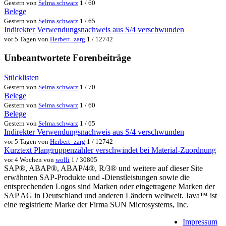
Gestern von
Selma.schwarz
1 / 60
Belege
Gestern von
Selma.schwarz
1 / 65
Indirekter Verwendungsnachweis aus S/4 verschwunden
vor 5 Tagen von
Herbert_zarg
1 / 12742
Unbeantwortete Forenbeiträge
Stücklisten
Gestern von
Selma.schwarz
1 / 70
Belege
Gestern von
Selma.schwarz
1 / 60
Belege
Gestern von
Selma.schwarz
1 / 65
Indirekter Verwendungsnachweis aus S/4 verschwunden
vor 5 Tagen von
Herbert_zarg
1 / 12742
Kurztext Plangruppenzähler verschwindet bei Material-Zuordnung
vor 4 Wochen von
wolli
1 / 30805
SAP®, ABAP®, ABAP/4®, R/3® und weitere auf dieser Site
erwähnten SAP-Produkte und -Dienstleistungen sowie die
entsprechenden Logos sind Marken oder eingetragene Marken der
SAP AG in Deutschland und anderen Ländern weltweit. Java™ ist
eine registrierte Marke der Firma SUN Microsystems, Inc.
Impressum