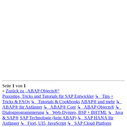
Seite
1
von
1
«
Zurück zu „ABAP Objects®“
Praxistips, Tricks und Tutorials für SAP Entwickler
↳ Tips +
Tricks & FAQs
↳ Tutorials & Cookbooks
ABAP® und mehr
↳
ABAP® für Anfänger
↳ ABAP® Core
↳ ABAP Objects®
↳
Dialogprogrammierung
↳ Web-Dynpro, BSP + BHTML
↳ Java
& SAP®
SAP Technologie (kein ABAP)
↳ SAP HANA für
Anfänger
↳ Fiori, UI5, JavaScript
↳ SAP Cloud Platform