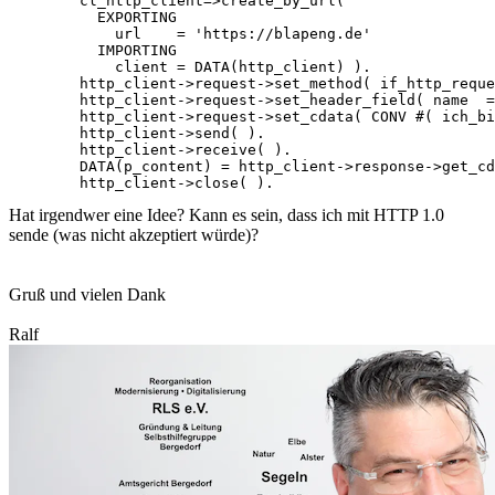
        cl_http_client=>create_by_url(

          EXPORTING

            url    = 'https://blapeng.de'

          IMPORTING

            client = DATA(http_client) ).

        http_client->request->set_method( if_http_reque
        http_client->request->set_header_field( name  =
        http_client->request->set_cdata( CONV #( ich_bi
        http_client->send( ).

        http_client->receive( ).

        DATA(p_content) = http_client->response->get_cd
Hat irgendwer eine Idee? Kann es sein, dass ich mit HTTP 1.0
sende (was nicht akzeptiert würde)?
Gruß und vielen Dank
Ralf