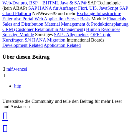
Web-Dynpro, BSP + BHTML
Java & SAP®
SAP Technologie
(kein ABAP)
SAP HANA für Anfänger
Fiori, UI5, JavaScript
SAP
Cloud Platform
NetWeaver® und mehr
Exchange Infrastructure
Enterprise Portal
Web Application Server
Basis
Module
Financials
Sales and Distribution
Material Management & Produktionsplanung
CRM (Customer Relationship Management)
Human Resources
Sonstige Module
Sonstiges
SAP - Allgemeines
OFF Topic
Kurzfragen
S/4 HANA Migration
International Boards
Development Related
Application Related
Über diesen Beitrag
ralf.wenzel
http
Unterstütze die Community und teile den Beitrag für mehr Leser
und Austausch
auf
Xing
teilen
auf
LinkedIn