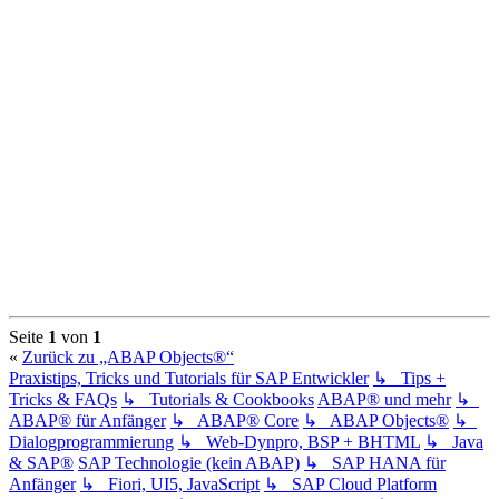
Seite
1
von
1
«
Zurück zu „ABAP Objects®“
Praxistips, Tricks und Tutorials für SAP Entwickler
↳ Tips +
Tricks & FAQs
↳ Tutorials & Cookbooks
ABAP® und mehr
↳
ABAP® für Anfänger
↳ ABAP® Core
↳ ABAP Objects®
↳
Dialogprogrammierung
↳ Web-Dynpro, BSP + BHTML
↳ Java
& SAP®
SAP Technologie (kein ABAP)
↳ SAP HANA für
Anfänger
↳ Fiori, UI5, JavaScript
↳ SAP Cloud Platform