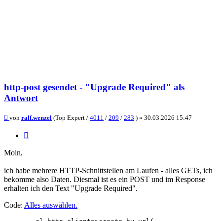
http-post gesendet - "Upgrade Required" als
Antwort
Beitrag
von
ralf.wenzel
(Top Expert /
4011
/
209
/
283
) »
30.03.2026 15:47
Zitieren
Moin,
ich habe mehrere HTTP-Schnittstellen am Laufen - alles GETs, ich
bekomme also Daten. Diesmal ist es ein POST und im Response
erhalten ich den Text "Upgrade Required".
Code:
Alles auswählen
.