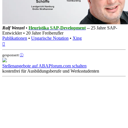
Ralf Wenzel
•
Heuristika SAP-Development
-- 25 Jahre SAP-
Entwickler • 20 Jahre Freiberufler
Publikationen
•
Ungarische Notation
•
Xing
Nach
oben
gesponsert
ⓘ
Stellenangebote auf ABAPforum.com schalten
kostenfrei für Ausbildungsberufe und Werksstudenten