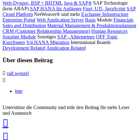
Web-Dynpro, BSP + BHTML
Java & SAP®
SAP Technologie
(kein ABAP)
SAP HANA für Anfänger
Fiori, UI5, JavaScript
SAP
Cloud Platform
NetWeaver® und mehr
Exchange Infrastructure
Enterprise Portal
Web Application Server
Basis
Module
Financials
Sales and Distribution
Material Management & Produktionsplanung
CRM (Customer Relationship Management)
Human Resources
Sonstige Module
Sonstiges
SAP - Allgemeines
OFF Topic
Kurzfragen
S/4 HANA Migration
International Boards
Development Related
Application Related
Über diesen Beitrag
ralf.wenzel
http
Unterstütze die Community und teile den Beitrag für mehr Leser
und Austausch
auf
Xing
teilen
auf
LinkedIn