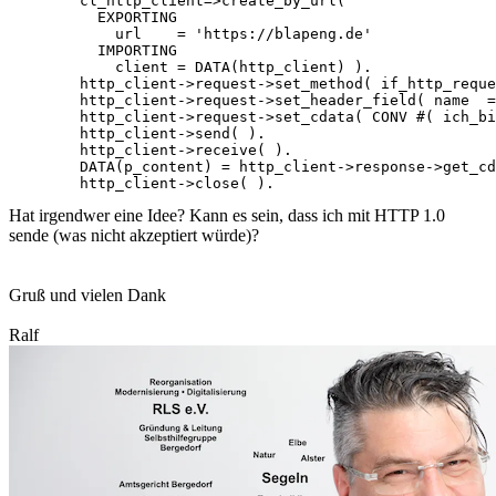
        cl_http_client=>create_by_url(

          EXPORTING

            url    = 'https://blapeng.de'

          IMPORTING

            client = DATA(http_client) ).

        http_client->request->set_method( if_http_reque
        http_client->request->set_header_field( name  =
        http_client->request->set_cdata( CONV #( ich_bi
        http_client->send( ).

        http_client->receive( ).

        DATA(p_content) = http_client->response->get_cd
Hat irgendwer eine Idee? Kann es sein, dass ich mit HTTP 1.0
sende (was nicht akzeptiert würde)?
Gruß und vielen Dank
Ralf