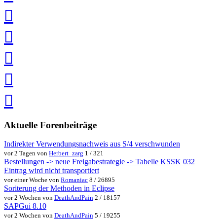
teilen
auf
Twitter
teilen
auf
Facebook
teilen
Pin
it
in
Pocket
speichern
via
via
Whatsapp
eMail
teilen
teilen
Aktuelle Forenbeiträge
Indirekter Verwendungsnachweis aus S/4 verschwunden
vor 2 Tagen von
Herbert_zarg
1 / 321
Bestellungen -> neue Freigabestrategie -> Tabelle KSSK 032
Eintrag wird nicht transportiert
vor einer Woche von
Romaniac
8 / 26895
Soriterung der Methoden in Eclipse
vor 2 Wochen von
DeathAndPain
2 / 18157
SAPGui 8.10
vor 2 Wochen von
DeathAndPain
5 / 19255