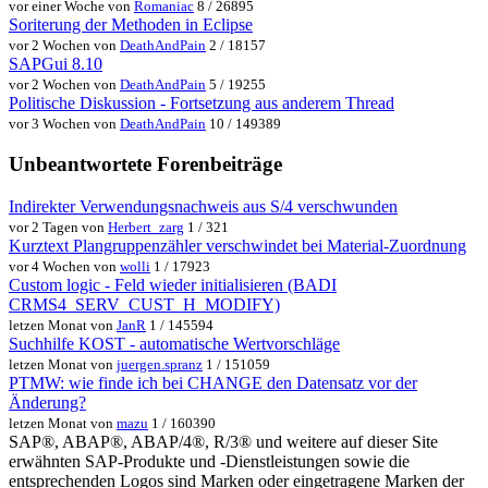
vor einer Woche von
Romaniac
8 / 26895
Soriterung der Methoden in Eclipse
vor 2 Wochen von
DeathAndPain
2 / 18157
SAPGui 8.10
vor 2 Wochen von
DeathAndPain
5 / 19255
Politische Diskussion - Fortsetzung aus anderem Thread
vor 3 Wochen von
DeathAndPain
10 / 149389
Unbeantwortete Forenbeiträge
Indirekter Verwendungsnachweis aus S/4 verschwunden
vor 2 Tagen von
Herbert_zarg
1 / 321
Kurztext Plangruppenzähler verschwindet bei Material-Zuordnung
vor 4 Wochen von
wolli
1 / 17923
Custom logic - Feld wieder initialisieren (BADI
CRMS4_SERV_CUST_H_MODIFY)
letzen Monat von
JanR
1 / 145594
Suchhilfe KOST - automatische Wertvorschläge
letzen Monat von
juergen.spranz
1 / 151059
PTMW: wie finde ich bei CHANGE den Datensatz vor der
Änderung?
letzen Monat von
mazu
1 / 160390
SAP®, ABAP®, ABAP/4®, R/3® und weitere auf dieser Site
erwähnten SAP-Produkte und -Dienstleistungen sowie die
entsprechenden Logos sind Marken oder eingetragene Marken der