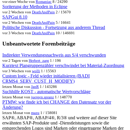
vor einer Woche von
Romaniac
8 / 24290
Soriterung der Methoden in Eclipse
vor 2 Wochen von
DeathAndPain
2 / 15670
SAPGui 8.10
vor 2 Wochen von
DeathAndPain
5 / 16641
Politische Diskussion - Fortsetzung aus anderem Thread
vor 3 Wochen von
DeathAndPain
10 / 146691
Unbeantwortete Forenbeiträge
Indirekter Verwendungsnachweis aus S/4 verschwunden
vor 2 Tagen von
Herbert_zarg
1 / 196
Kurztext Plangruppenzähler verschwindet bei Material-Zuordnung
vor 3 Wochen von
wolli
1 / 15563
Custom logic - Feld wieder initialisieren (BADI
CRMS4_SERV_CUST_H_MODIFY)
letzen Monat von
JanR
1 / 143286
Suchhilfe KOST - automatische Wertvorschläge
letzen Monat von
juergen.spranz
1 / 148770
PTMW: wie finde ich bei CHANGE den Datensatz vor der
Änderung?
letzen Monat von
mazu
1 / 158081
SAP®, ABAP®, ABAP/4®, R/3® und weitere auf dieser Site
erwähnten SAP-Produkte und -Dienstleistungen sowie die
entsprechenden Logos sind Marken oder eingetragene Marken der