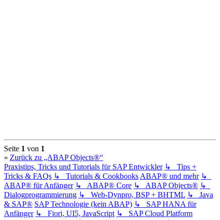
Seite
1
von
1
«
Zurück zu „ABAP Objects®“
Praxistips, Tricks und Tutorials für SAP Entwickler
↳ Tips +
Tricks & FAQs
↳ Tutorials & Cookbooks
ABAP® und mehr
↳
ABAP® für Anfänger
↳ ABAP® Core
↳ ABAP Objects®
↳
Dialogprogrammierung
↳ Web-Dynpro, BSP + BHTML
↳ Java
& SAP®
SAP Technologie (kein ABAP)
↳ SAP HANA für
Anfänger
↳ Fiori, UI5, JavaScript
↳ SAP Cloud Platform