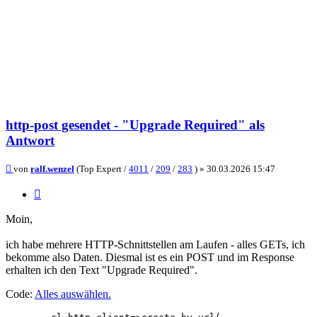
http-post gesendet - "Upgrade Required" als
Antwort
Beitrag
von
ralf.wenzel
(Top Expert /
4011
/
209
/
283
) »
30.03.2026 15:47
Zitieren
Moin,
ich habe mehrere HTTP-Schnittstellen am Laufen - alles GETs, ich
bekomme also Daten. Diesmal ist es ein POST und im Response
erhalten ich den Text "Upgrade Required".
Code:
Alles auswählen
.