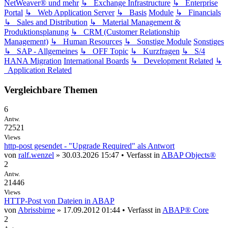
NetWeaver® und mehr
↳ Exchange Infrastructure
↳ Enterprise
Portal
↳ Web Application Server
↳ Basis
Module
↳ Financials
↳ Sales and Distribution
↳ Material Management &
Produktionsplanung
↳ CRM (Customer Relationship
Management)
↳ Human Resources
↳ Sonstige Module
Sonstiges
↳ SAP - Allgemeines
↳ OFF Topic
↳ Kurzfragen
↳ S/4
HANA Migration
International Boards
↳ Development Related
↳
Application Related
Vergleichbare Themen
6
Antw.
72521
Views
http-post gesendet - "Upgrade Required" als Antwort
von
ralf.wenzel
» 30.03.2026 15:47 • Verfasst in
ABAP Objects®
2
Antw.
21446
Views
HTTP-Post von Dateien in ABAP
von
Abrissbirne
» 17.09.2012 01:44 • Verfasst in
ABAP® Core
2