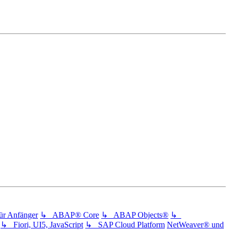
 Anfänger
↳ ABAP® Core
↳ ABAP Objects®
↳
↳ Fiori, UI5, JavaScript
↳ SAP Cloud Platform
NetWeaver® und