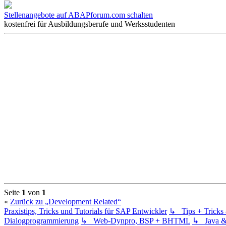
Stellenangebote auf ABAPforum.com schalten
kostenfrei für Ausbildungsberufe und Werksstudenten
Seite
1
von
1
«
Zurück zu „Development Related“
Praxistips, Tricks und Tutorials für SAP Entwickler
↳ Tips + Trick
Dialogprogrammierung
↳ Web-Dynpro, BSP + BHTML
↳ Java 