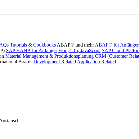
FAQs
Tutorials & Cookbooks
ABAP® und mehr
ABAP® für Anfänger
AP)
SAP HANA für Anfänger
Fiori, UI5, JavaScript
SAP Cloud Platfo
ion
Material Management & Produktionsplanung
CRM (Customer Relat
ernational Boards
Development Related
Application Related
 Austausch