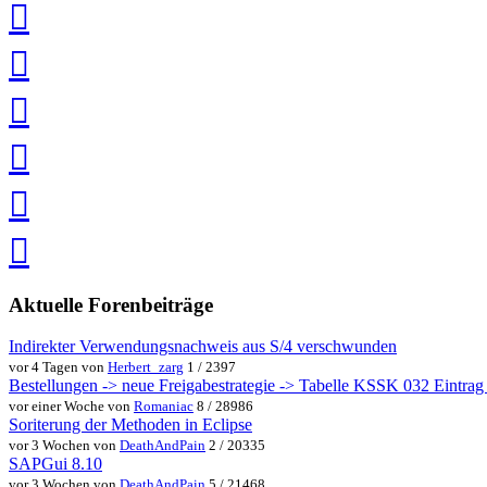
auf
LinkedIn
teilen
auf
Twitter
teilen
auf
Facebook
teilen
Pin
it
in
Pocket
speichern
via
via
Whatsapp
eMail
teilen
teilen
Aktuelle Forenbeiträge
Indirekter Verwendungsnachweis aus S/4 verschwunden
vor 4 Tagen von
Herbert_zarg
1 / 2397
Bestellungen -> neue Freigabestrategie -> Tabelle KSSK 032 Eintrag w
vor einer Woche von
Romaniac
8 / 28986
Soriterung der Methoden in Eclipse
vor 3 Wochen von
DeathAndPain
2 / 20335
SAPGui 8.10
vor 3 Wochen von
DeathAndPain
5 / 21468