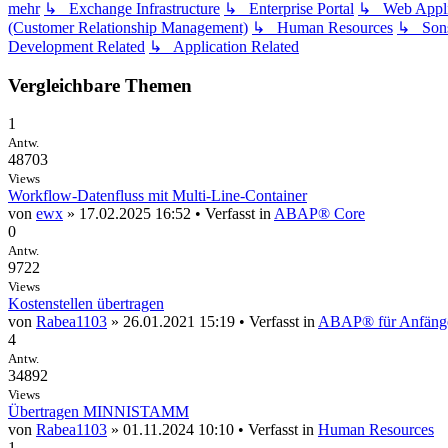
mehr
↳ Exchange Infrastructure
↳ Enterprise Portal
↳ Web Applic
(Customer Relationship Management)
↳ Human Resources
↳ Sons
Development Related
↳ Application Related
Vergleichbare Themen
1
Antw.
48703
Views
Workflow-Datenfluss mit Multi-Line-Container
von
ewx
» 17.02.2025 16:52 • Verfasst in
ABAP® Core
0
Antw.
9722
Views
Kostenstellen übertragen
von
Rabea1103
» 26.01.2021 15:19 • Verfasst in
ABAP® für Anfäng
4
Antw.
34892
Views
Übertragen MINNISTAMM
von
Rabea1103
» 01.11.2024 10:10 • Verfasst in
Human Resources
1