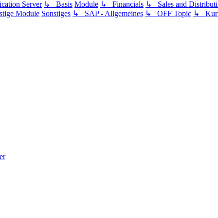
ation Server
↳ Basis
Module
↳ Financials
↳ Sales and Distribut
tige Module
Sonstiges
↳ SAP - Allgemeines
↳ OFF Topic
↳ Kurz
er