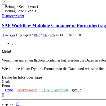
Suche
1 Beitrag • Seite
1
von
1
1 Beitrag Seite
1
von
1
Druckansicht
SAP Workflow Multiline-Container in Form übertra
Beitrag
von
ewx
(Top Expert /
4918
/
332
/
655
) »
13.01.2025 13:09
Zitieren
Moin!
Wenn man nur einen flachen Container hat, werden die Daten ja autom
Wie komme ich im Dynpro-Formular an die Daten und wie schreibe ic
Danke für Infos oder Tipps.
Gruß
Enno
~
Enno
~
Tricktresor.de
~
ABAP Kochbuch
~
github
Nach
oben
gesponsert
ⓘ