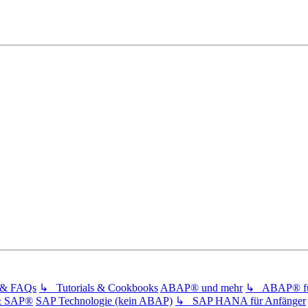
s & FAQs
↳ Tutorials & Cookbooks
ABAP® und mehr
↳ ABAP® für
& SAP®
SAP Technologie (kein ABAP)
↳ SAP HANA für Anfänger