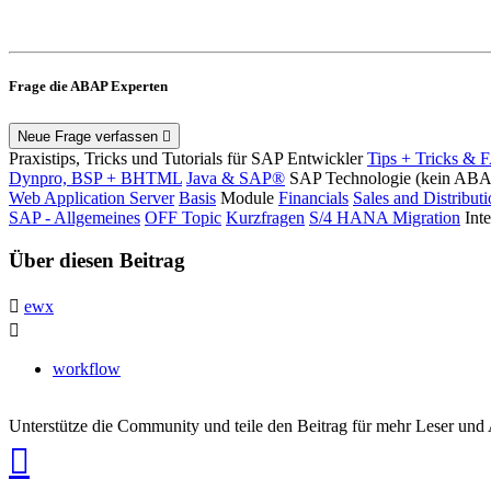
Frage die ABAP Experten
Neue Frage verfassen
Praxistips, Tricks und Tutorials für SAP Entwickler
Tips + Tricks & 
Dynpro, BSP + BHTML
Java & SAP®
SAP Technologie (kein AB
Web Application Server
Basis
Module
Financials
Sales and Distribut
SAP - Allgemeines
OFF Topic
Kurzfragen
S/4 HANA Migration
Int
Über diesen Beitrag
ewx
workflow
Unterstütze die Community und teile den Beitrag für mehr Leser und
auf
Xing
teilen