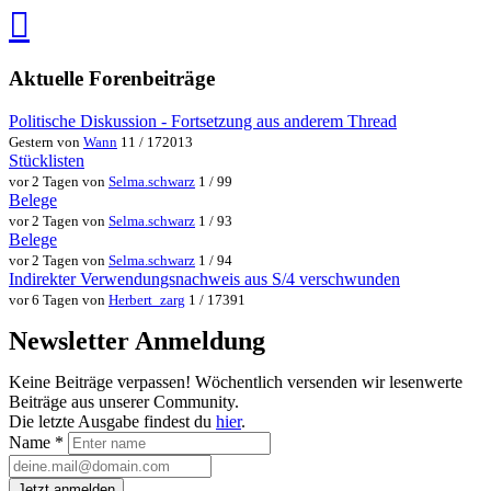
speichern
via
via
Whatsapp
eMail
teilen
teilen
Aktuelle Forenbeiträge
Politische Diskussion - Fortsetzung aus anderem Thread
Gestern von
Wann
11 / 172013
Stücklisten
vor 2 Tagen von
Selma.schwarz
1 / 99
Belege
vor 2 Tagen von
Selma.schwarz
1 / 93
Belege
vor 2 Tagen von
Selma.schwarz
1 / 94
Indirekter Verwendungsnachweis aus S/4 verschwunden
vor 6 Tagen von
Herbert_zarg
1 / 17391
Newsletter Anmeldung
Keine Beiträge verpassen! Wöchentlich versenden wir lesenwerte
Beiträge aus unserer Community.
Die letzte Ausgabe findest du
hier
.
Name
*
Jetzt anmelden