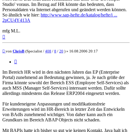
Studio' voraus. Im Bezug auf HR könnte das bedeuten, dass
Personaldaten via Internet abgerufen und geändert werden können.
So ähnlich wie hier:
http://www.sap-hefte.de/katalog/hefte/i ...
2pCU4Y413A
mfg M.L.
Nach
oben
Beitrag
von
ChrisB
(Specialist /
408
/
8
/
20
) »
16.08.2006 20:17
Zitieren
Im Bereich HR wird in den nächsten Jahren das EP (Enterprise
Portal) zunehmend an Bedeutung gewinnen, ja. Je nach größe der
Firma könnte sowohl der Bereich ESS (Employee Self-Services) als
auch MSS (Manager Self-Services) interssant werden. Dafür sollte
allerdings mindestens das Release ERP2004 eingesetzt werden.
Für kundeneigene Anpassungen und modifikationsfreie
Erweiterungen wird im HR-Bereich in letzter Zeit das Entwickeln
von BAdIs zunehmend wichtiger. Von daher kann auch ein
Grundkurs im Bereich ABAP Objects nicht schaden.
Mit BAPIs hatte ich bisher so gut wie keinen Kontakt. Java halt ich