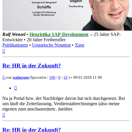
Ralf Wenzel
•
Heuristika SAP-Development
-- 25 Jahre SAP-
Entwickler • 20 Jahre Freiberufler
Publikationen
•
Ungarische Notation
•
Xing
Nach
oben
Re: HR in der Zukunft?
Beitrag
von
waltersen
(Specialist /
160
/
0
/
16
) »
09.01.2026 11:00
Zitieren
Na ja Portal bzw. der Nachfolger davon hat sich durchgesetzt. Bei
uns läuft die Zeiterfassung, Verdienstabrechnungen (also meine
eigenen zum anschauen)netc. darüber.
Nach
oben
Re: HR in der Zukunft?