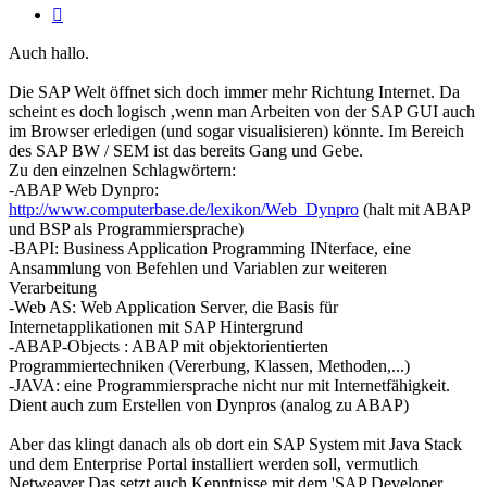
Zitieren
Auch hallo.
Die SAP Welt öffnet sich doch immer mehr Richtung Internet. Da
scheint es doch logisch ,wenn man Arbeiten von der SAP GUI auch
im Browser erledigen (und sogar visualisieren) könnte. Im Bereich
des SAP BW / SEM ist das bereits Gang und Gebe.
Zu den einzelnen Schlagwörtern:
-ABAP Web Dynpro:
http://www.computerbase.de/lexikon/Web_Dynpro
(halt mit ABAP
und BSP als Programmiersprache)
-BAPI: Business Application Programming INterface, eine
Ansammlung von Befehlen und Variablen zur weiteren
Verarbeitung
-Web AS: Web Application Server, die Basis für
Internetapplikationen mit SAP Hintergrund
-ABAP-Objects : ABAP mit objektorientierten
Programmiertechniken (Vererbung, Klassen, Methoden,...)
-JAVA: eine Programmiersprache nicht nur mit Internetfähigkeit.
Dient auch zum Erstellen von Dynpros (analog zu ABAP)
Aber das klingt danach als ob dort ein SAP System mit Java Stack
und dem Enterprise Portal installiert werden soll, vermutlich
Netweaver Das setzt auch Kenntnisse mit dem 'SAP Developer