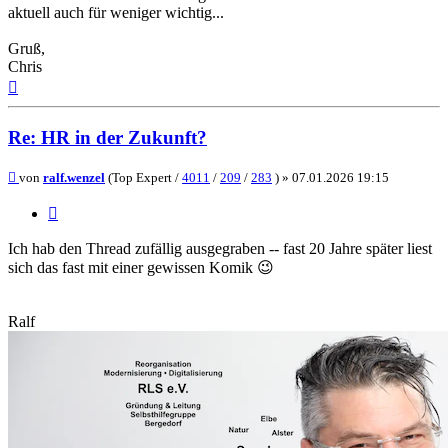
aktuell auch für weniger wichtig...
Gruß,
Chris
Nach
oben
Re: HR in der Zukunft?
Beitrag
von
ralf.wenzel
(Top Expert /
4011
/
209
/
283
) »
07.01.2026 19:15
Zitieren
Ich hab den Thread zufällig ausgegraben -- fast 20 Jahre später liest
sich das fast mit einer gewissen Komik 😉
Ralf