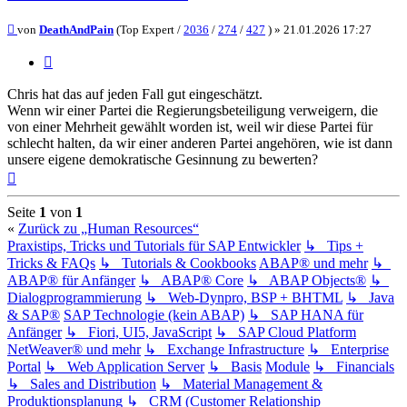
Beitrag
von
DeathAndPain
(Top Expert /
2036
/
274
/
427
) »
21.01.2026 17:27
Zitieren
Chris hat das auf jeden Fall gut eingeschätzt.
Wenn wir einer Partei die Regierungsbeteiligung verweigern, die
von einer Mehrheit gewählt worden ist, weil wir diese Partei für
schlecht halten, da wir einer anderen Partei angehören, wie ist dann
unsere eigene demokratische Gesinnung zu bewerten?
Nach
oben
Seite
1
von
1
«
Zurück zu „Human Resources“
Praxistips, Tricks und Tutorials für SAP Entwickler
↳ Tips +
Tricks & FAQs
↳ Tutorials & Cookbooks
ABAP® und mehr
↳
ABAP® für Anfänger
↳ ABAP® Core
↳ ABAP Objects®
↳
Dialogprogrammierung
↳ Web-Dynpro, BSP + BHTML
↳ Java
& SAP®
SAP Technologie (kein ABAP)
↳ SAP HANA für
Anfänger
↳ Fiori, UI5, JavaScript
↳ SAP Cloud Platform
NetWeaver® und mehr
↳ Exchange Infrastructure
↳ Enterprise
Portal
↳ Web Application Server
↳ Basis
Module
↳ Financials
↳ Sales and Distribution
↳ Material Management &
Produktionsplanung
↳ CRM (Customer Relationship