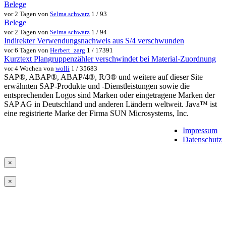
Belege
vor 2 Tagen von
Selma.schwarz
1 / 93
Belege
vor 2 Tagen von
Selma.schwarz
1 / 94
Indirekter Verwendungsnachweis aus S/4 verschwunden
vor 6 Tagen von
Herbert_zarg
1 / 17391
Kurztext Plangruppenzähler verschwindet bei Material-Zuordnung
vor 4 Wochen von
wolli
1 / 35683
SAP®, ABAP®, ABAP/4®, R/3® und weitere auf dieser Site
erwähnten SAP-Produkte und -Dienstleistungen sowie die
entsprechenden Logos sind Marken oder eingetragene Marken der
SAP AG in Deutschland und anderen Ländern weltweit. Java™ ist
eine registrierte Marke der Firma SUN Microsystems, Inc.
Impressum
Datenschutz
×
×