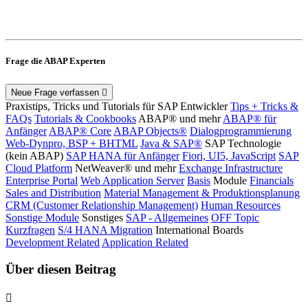
Frage die ABAP Experten
Neue Frage verfassen
Praxistips, Tricks und Tutorials für SAP Entwickler
Tips + Tricks &
FAQs
Tutorials & Cookbooks
ABAP® und mehr
ABAP® für
Anfänger
ABAP® Core
ABAP Objects®
Dialogprogrammierung
Web-Dynpro, BSP + BHTML
Java & SAP®
SAP Technologie
(kein ABAP)
SAP HANA für Anfänger
Fiori, UI5, JavaScript
SAP
Cloud Platform
NetWeaver® und mehr
Exchange Infrastructure
Enterprise Portal
Web Application Server
Basis
Module
Financials
Sales and Distribution
Material Management & Produktionsplanung
CRM (Customer Relationship Management)
Human Resources
Sonstige Module
Sonstiges
SAP - Allgemeines
OFF Topic
Kurzfragen
S/4 HANA Migration
International Boards
Development Related
Application Related
Über diesen Beitrag