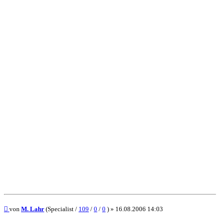
Beitrag
von
M. Lahr
(Specialist /
109
/
0
/
0
) »
16.08.2006 14:03