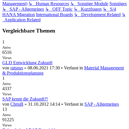
Management)
↳ Human Resources
↳ Sonstige Module
Sonstiges
↳ SAP - Allgemeines
↳ OFF Topic
↳ Kurzfragen
↳ S/4
HANA Migration
International Boards
↳ Development Related
↳
Application Related
Vergleichbare Themen
1
Antw.
6516
Views
GLD Entwicklung Zukunft
von
ratsnus
» 08.06.2021 17:30 • Verfasst in
Material Management
& Produktionsplanung
1
Antw.
4337
Views
SAP kennt die Zukunft?!
von
ChrisB
» 31.10.2012 14:14 • Verfasst in
SAP - Allgemeines
13
Antw.
91225
Views