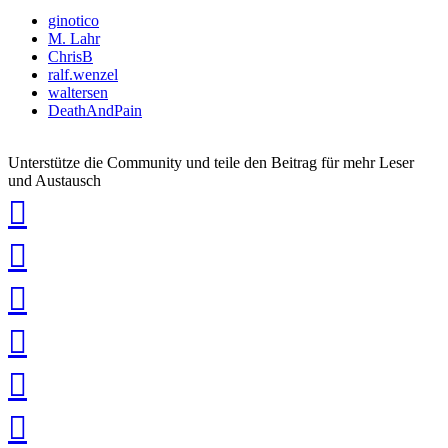
ginotico
M. Lahr
ChrisB
ralf.wenzel
waltersen
DeathAndPain
Unterstütze die Community und teile den Beitrag für mehr Leser
und Austausch
auf
Xing
teilen
auf
LinkedIn
teilen
auf
Twitter
teilen
auf
Facebook
teilen
Pin
it
in
Pocket