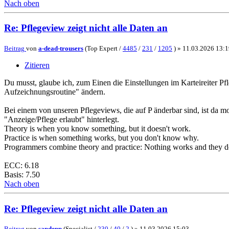
Nach oben
Re: Pflegeview zeigt nicht alle Daten an
Beitrag
von
a-dead-trousers
(Top Expert /
4485
/
231
/
1205
) »
11.03.2026 13:1
Zitieren
Du musst, glaube ich, zum Einen die Einstellungen im Karteireiter P
Aufzeichnungsroutine" ändern.
Bei einem von unseren Pflegeviews, die auf P änderbar sind, ist da 
"Anzeige/Pflege erlaubt" hinterlegt.
Theory is when you know something, but it doesn't work.
Practice is when something works, but you don't know why.
Programmers combine theory and practice: Nothing works and they 
ECC: 6.18
Basis: 7.50
Nach oben
Re: Pflegeview zeigt nicht alle Daten an
Beitrag
von
sapdepp
(Specialist /
230
/
40
/
2
) »
11.03.2026 15:03