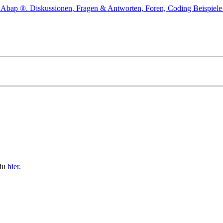
 du
hier
.