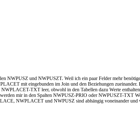
en NWPUSZ und NWPUSZT. Weil ich ein paar Felder mehr benötige, ha
mit eingebunden im Join und den Beziehungen zueinander. Bis hie
LACET-TXT leer, obwohl in den Tabellen dazu Werte enthalten sind?
eise werden mir in den Spalten NWPUSZ-PRIO oder NWPUSZT-TXT Werte a
NWPLACE, NWPLACET und NWPUSZ sind abhängig voneinander und werd