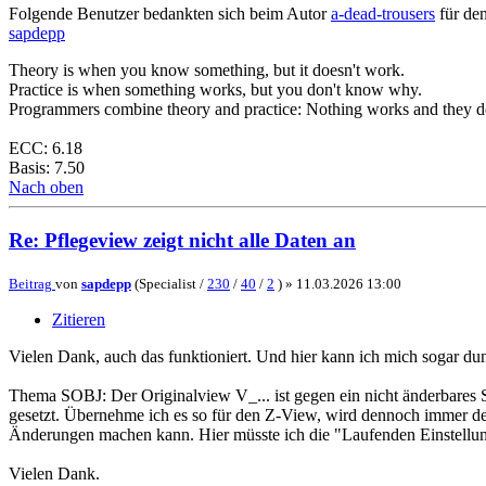
Folgende Benutzer bedankten sich beim Autor
a-dead-trousers
für den
sapdepp
Theory is when you know something, but it doesn't work.
Practice is when something works, but you don't know why.
Programmers combine theory and practice: Nothing works and they 
ECC: 6.18
Basis: 7.50
Nach oben
Re: Pflegeview zeigt nicht alle Daten an
Beitrag
von
sapdepp
(Specialist /
230
/
40
/
2
) »
11.03.2026 13:00
Zitieren
Vielen Dank, auch das funktioniert. Und hier kann ich mich sogar dun
Thema SOBJ: Der Originalview V_... ist gegen ein nicht änderbares S
gesetzt. Übernehme ich es so für den Z-View, wird dennoch immer de
Änderungen machen kann. Hier müsste ich die "Laufenden Einstellung
Vielen Dank.