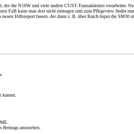
rt, der die N10W und viele andere CUST-Transaktionen verarbeitet. Na
nen FuB kann man dort nicht eintragen und zum Pflegeview findet man 
nen neuen Hilfsreport bauen, der dann z. B. über Batch-Input die SM30
4
n kannst.
AME.
s Beitrags anzusehen.