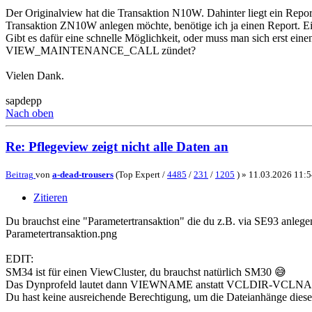
Der Originalview hat die Transaktion N10W. Dahinter liegt ein Repo
Transaktion ZN10W anlegen möchte, benötige ich ja einen Report. Ei
Gibt es dafür eine schnelle Möglichkeit, oder muss man sich erst ei
VIEW_MAINTENANCE_CALL zündet?
Vielen Dank.
sapdepp
Nach oben
Re: Pflegeview zeigt nicht alle Daten an
Beitrag
von
a-dead-trousers
(Top Expert /
4485
/
231
/
1205
) »
11.03.2026 11:5
Zitieren
Du brauchst eine "Parametertransaktion" die du z.B. via SE93 anlege
Parametertransaktion.png
EDIT:
SM34 ist für einen ViewCluster, du brauchst natürlich SM30 😅
Das Dynprofeld lautet dann VIEWNAME anstatt VCLDIR-VCLN
Du hast keine ausreichende Berechtigung, um die Dateianhänge diese