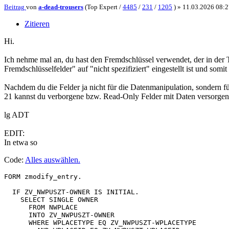
Beitrag
von
a-dead-trousers
(Top Expert /
4485
/
231
/
1205
) »
11.03.2026 08:2
Zitieren
Hi.
Ich nehme mal an, du hast den Fremdschlüssel verwendet, der in der 
Fremdschlüsselfelder" auf "nicht spezifiziert" eingestellt ist und s
Nachdem du die Felder ja nicht für die Datenmanipulation, sondern f
21 kannst du verborgene bzw. Read-Only Felder mit Daten versorgen. 
lg ADT
EDIT:
In etwa so
Code:
Alles auswählen
.
FORM zmodify_entry.

  IF ZV_NWPUSZT-OWNER IS INITIAL.

    SELECT SINGLE OWNER

      FROM NWPLACE

      INTO ZV_NWPUSZT-OWNER

      WHERE WPLACETYPE EQ ZV_NWPUSZT-WPLACETYPE
