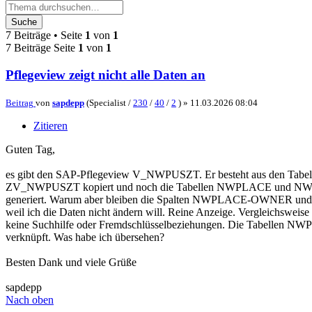
Suche
7 Beiträge • Seite
1
von
1
7 Beiträge Seite
1
von
1
Pflegeview zeigt nicht alle Daten an
Beitrag
von
sapdepp
(Specialist /
230
/
40
/
2
) »
11.03.2026 08:04
Zitieren
Guten Tag,
es gibt den SAP-Pflegeview V_NWPUSZT. Er besteht aus den Tabell
ZV_NWPUSZT kopiert und noch die Tabellen NWPLACE und NWPLACET 
generiert. Warum aber bleiben die Spalten NWPLACE-OWNER und NWP
weil ich die Daten nicht ändern will. Reine Anzeige. Vergleichsw
keine Suchhilfe oder Fremdschlüsselbeziehungen. Die Tabellen 
verknüpft. Was habe ich übersehen?
Besten Dank und viele Grüße
sapdepp
Nach oben