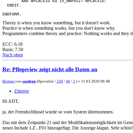
        AND WPLACEID EQ ZV_NWPUSZT-WPLACEID.

  ENDIF.

ENDFORM.
Theory is when you know something, but it doesn't work.
Practice is when something works, but you don't know why.
Programmers combine theory and practice: Nothing works and they 
ECC: 6.18
Basis: 7.50
Nach oben
Re: Pflegeview zeigt nicht alle Daten an
Beitrag
von
sapdepp
(Specialist /
230
/
40
/
2
) »
11.03.2026 09:48
Zitieren
Hi ADT,
ja, der Fremdschlüssel wurde so vom System übernommen.
Das mit dem Zeitpunkt 21 und der Modifikationsmöglichkeit im Genera
neues Include LZ...F01 hinzugefügt. Die Anzeige klappt. Sehr schön!