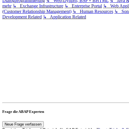
Dialogprogrammierung
↳ Web-Dynpro, BSP + BHTML
↳ Java 
mehr
↳ Exchange Infrastructure
↳ Enterprise Portal
↳ Web Applic
(Customer Relationship Management)
↳ Human Resources
↳ Sons
Development Related
↳ Application Related
Frage die ABAP Experten
Neue Frage verfassen