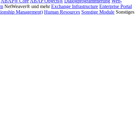
ABAP® Core
ABAP Objects®
Dialogprogrammierung
Web-
rm
NetWeaver® und mehr
Exchange Infrastructure
Enterprise Portal
ionship Management)
Human Resources
Sonstige Module
Sonstiges