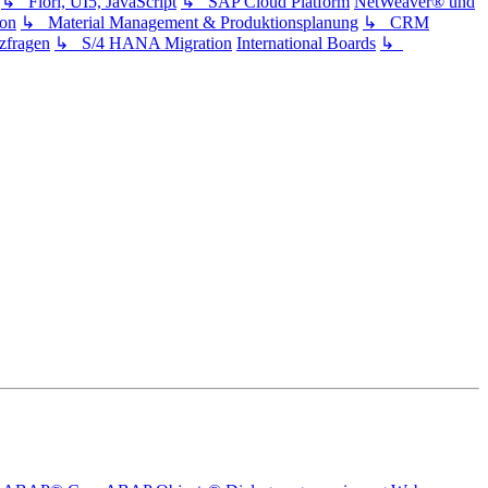
↳ Fiori, UI5, JavaScript
↳ SAP Cloud Platform
NetWeaver® und
ion
↳ Material Management & Produktionsplanung
↳ CRM
fragen
↳ S/4 HANA Migration
International Boards
↳