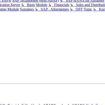
& SAP®
SAP Technologie (kein ABAP)
↳ SAP HANA für Anfänger
ation Server
↳ Basis
Module
↳ Financials
↳ Sales and Distribut
tige Module
Sonstiges
↳ SAP - Allgemeines
↳ OFF Topic
↳ Kurz