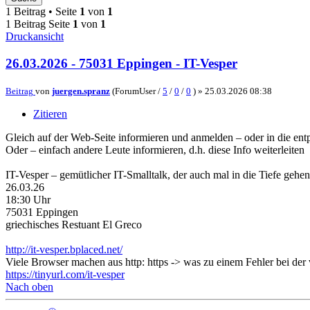
1 Beitrag • Seite
1
von
1
1 Beitrag Seite
1
von
1
Druckansicht
26.03.2026 - 75031 Eppingen - IT-Vesper
Beitrag
von
juergen.spranz
(ForumUser /
5
/
0
/
0
) »
25.03.2026 08:38
Zitieren
Gleich auf der Web-Seite informieren und anmelden – oder in die entp
Oder – einfach andere Leute informieren, d.h. diese Info weiterleiten
IT-Vesper – gemütlicher IT-Smalltalk, der auch mal in die Tiefe gehen
26.03.26
18:30 Uhr
75031 Eppingen
griechisches Restuant El Greco
http://it-vesper.bplaced.net/
Viele Browser machen aus http: https -> was zu einem Fehler bei de
https://tinyurl.com/it-vesper
Nach oben