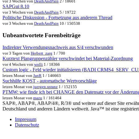
vor 3 Wochen von
DeathAndPain
2 / 18601
SAPGui 8.10
vor 3 Wochen von
DeathAndPain
5 / 19722
Politische Diskussion - Fortsetzung aus anderem Thread
vor 3 Wochen von
DeathAndPain
10 / 150538
Unbeantwortete Forenbeiträge
Indirekter Verwendungsnachweis aus S/4 verschwunden
vor 3 Tagen von
Herbert_zarg
1 / 700
Kurztext Plangruppenzähler verschwindet bei Material-Zuordnung
vor 4 Wochen von
wolli
1 / 18366
Custom logic - Feld wieder initialisieren (BADI CRMS4_SER
letzen Monat von
JanR
1 / 146663
Suchhilfe KOST - automatische Wertvorschläge
letzen Monat von
juergen.spranz
1 / 152155
PTMW: wie finde ich bei CHANGE den Datensatz vor der Änderun
letzen Monat von
mazu
1 / 161464
SAP®, ABAP®, ABAP/4®, R/3® und weitere auf dieser Site erwähnte
Deutschland und anderen Ländern weltweit. Java™ ist eine registrie
Impressum
Datenschutz