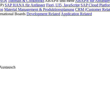
FAQs
Tutorials & Cookbooks
ABAP® und mehr
ABAP® für Anfänger
AP)
SAP HANA für Anfänger
Fiori, UI5, JavaScript
SAP Cloud Platfo
ion
Material Management & Produktionsplanung
CRM (Customer Relat
ernational Boards
Development Related
Application Related
 Austausch