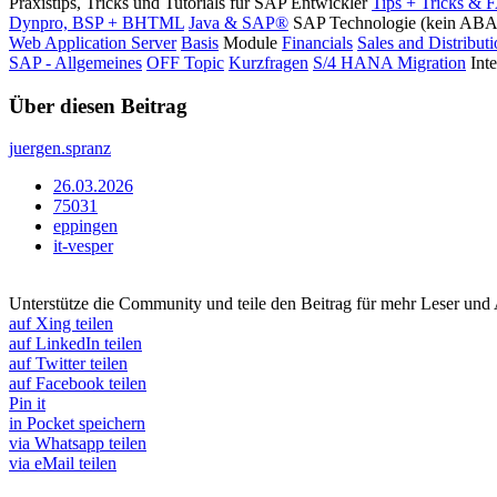
Praxistips, Tricks und Tutorials für SAP Entwickler
Tips + Tricks & 
Dynpro, BSP + BHTML
Java & SAP®
SAP Technologie (kein AB
Web Application Server
Basis
Module
Financials
Sales and Distribut
SAP - Allgemeines
OFF Topic
Kurzfragen
S/4 HANA Migration
Int
Über diesen Beitrag
juergen.spranz
26.03.2026
75031
eppingen
it-vesper
Unterstütze die Community und teile den Beitrag für mehr Leser und
auf Xing teilen
auf LinkedIn teilen
auf Twitter teilen
auf Facebook teilen
Pin it
in Pocket speichern
via Whatsapp teilen
via eMail teilen