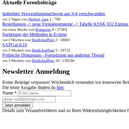
Aktuelle Forenbeiträge
Indirekter Verwendungsnachweis aus S/4 verschwunden
vor 3 Tagen von
Herbert_zarg
1 / 700
Bestellungen -> neue Freigabestrategie -> Tabelle KSSK 032 Eintrag w
vor einer Woche von
Romaniac
8 / 27363
Soriterung der Methoden in Eclipse
vor 3 Wochen von
DeathAndPain
2 / 18601
SAPGui 8.10
vor 3 Wochen von
DeathAndPain
5 / 19722
Politische Diskussion - Fortsetzung aus anderem Thread
vor 3 Wochen von
DeathAndPain
10 / 150538
Newsletter Anmeldung
Keine Beiträge verpassen! Wöchentlich versenden wir lesenwerte Be
Die letzte Ausgabe findest du
hier
.
Name
*
Jetzt anmelden
Details zum Versandverfahren und zu Ihren Widerrufsmöglichkeiten f