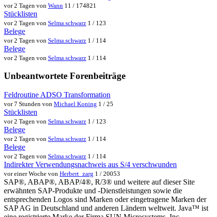
vor 2 Tagen von
Wann
11 / 174821
Stücklisten
vor 2 Tagen von
Selma.schwarz
1 / 123
Belege
vor 2 Tagen von
Selma.schwarz
1 / 114
Belege
vor 2 Tagen von
Selma.schwarz
1 / 114
Unbeantwortete Forenbeiträge
Feldroutine ADSO Transformation
vor 7 Stunden von
Michael Koning
1 / 25
Stücklisten
vor 2 Tagen von
Selma.schwarz
1 / 123
Belege
vor 2 Tagen von
Selma.schwarz
1 / 114
Belege
vor 2 Tagen von
Selma.schwarz
1 / 114
Indirekter Verwendungsnachweis aus S/4 verschwunden
vor einer Woche von
Herbert_zarg
1 / 20053
SAP®, ABAP®, ABAP/4®, R/3® und weitere auf dieser Site
erwähnten SAP-Produkte und -Dienstleistungen sowie die
entsprechenden Logos sind Marken oder eingetragene Marken der
SAP AG in Deutschland und anderen Ländern weltweit. Java™ ist
eine registrierte Marke der Firma SUN Microsystems, Inc.