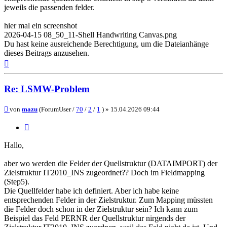
jeweils die passenden felder.
hier mal ein screenshot
2026-04-15 08_50_11-Shell Handwriting Canvas.png
Du hast keine ausreichende Berechtigung, um die Dateianhänge
dieses Beitrags anzusehen.
Nach
oben
Re: LSMW-Problem
Beitrag
von
mazu
(ForumUser /
70
/
2
/
1
) »
15.04.2026 09:44
Zitieren
Hallo,
aber wo werden die Felder der Quellstruktur (DATAIMPORT) der
Zielstruktur IT2010_INS zugeordnet?? Doch im Fieldmapping
(Step5).
Die Quellfelder habe ich definiert. Aber ich habe keine
entsprechenden Felder in der Zielstruktur. Zum Mapping müssten
die Felder doch schon in der Zielstruktur sein? Ich kann zum
Beispiel das Feld PERNR der Quellstruktur nirgends der