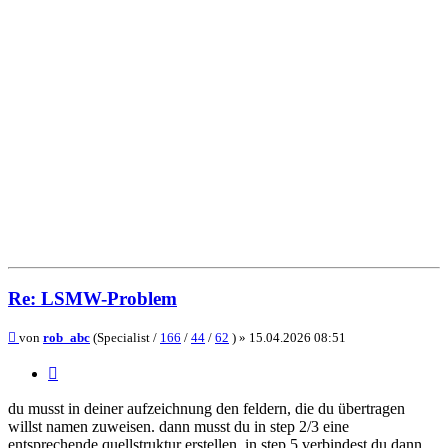
Re: LSMW-Problem
Beitrag
von
rob_abc
(Specialist /
166
/
44
/
62
) »
15.04.2026 08:51
Zitieren
du musst in deiner aufzeichnung den feldern, die du übertragen
willst namen zuweisen. dann musst du in step 2/3 eine
entsprechende quellstruktur erstellen. in step 5 verbindest du dann