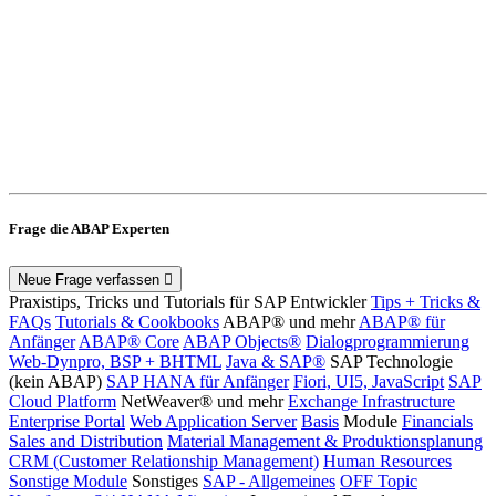
Frage die ABAP Experten
Neue Frage verfassen
Praxistips, Tricks und Tutorials für SAP Entwickler
Tips + Tricks &
FAQs
Tutorials & Cookbooks
ABAP® und mehr
ABAP® für
Anfänger
ABAP® Core
ABAP Objects®
Dialogprogrammierung
Web-Dynpro, BSP + BHTML
Java & SAP®
SAP Technologie
(kein ABAP)
SAP HANA für Anfänger
Fiori, UI5, JavaScript
SAP
Cloud Platform
NetWeaver® und mehr
Exchange Infrastructure
Enterprise Portal
Web Application Server
Basis
Module
Financials
Sales and Distribution
Material Management & Produktionsplanung
CRM (Customer Relationship Management)
Human Resources
Sonstige Module
Sonstiges
SAP - Allgemeines
OFF Topic