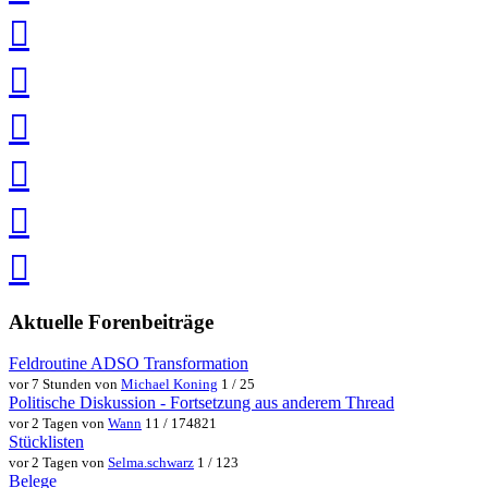
teilen
auf
LinkedIn
teilen
auf
Twitter
teilen
auf
Facebook
teilen
Pin
it
in
Pocket
speichern
via
via
Whatsapp
eMail
teilen
teilen
Aktuelle Forenbeiträge
Feldroutine ADSO Transformation
vor 7 Stunden von
Michael Koning
1 / 25
Politische Diskussion - Fortsetzung aus anderem Thread
vor 2 Tagen von
Wann
11 / 174821
Stücklisten
vor 2 Tagen von
Selma.schwarz
1 / 123
Belege