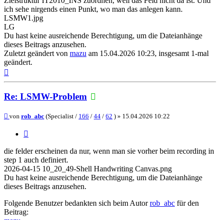
Zielstruktur IT2010_INS zuordnen, weil das Feld nicht da ist. Und
ich sehe nirgends einen Punkt, wo man das anlegen kann.
LSMW1.jpg
LG
Du hast keine ausreichende Berechtigung, um die Dateianhänge
dieses Beitrags anzusehen.
Zuletzt geändert von
mazu
am 15.04.2026 10:23, insgesamt 1-mal
geändert.
Nach
oben
Re: LSMW-Problem
Beitrag
von
rob_abc
(Specialist /
166
/
44
/
62
) »
15.04.2026 10:22
Zitieren
die felder erscheinen da nur, wenn man sie vorher beim recording in
step 1 auch definiert.
2026-04-15 10_20_49-Shell Handwriting Canvas.png
Du hast keine ausreichende Berechtigung, um die Dateianhänge
dieses Beitrags anzusehen.
Folgende Benutzer bedankten sich beim Autor
rob_abc
für den
Beitrag: