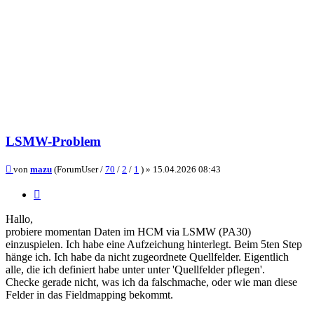
LSMW-Problem
Beitrag
von
mazu
(ForumUser /
70
/
2
/
1
) »
15.04.2026 08:43
Zitieren
Hallo,
probiere momentan Daten im HCM via LSMW (PA30)
einzuspielen. Ich habe eine Aufzeichung hinterlegt. Beim 5ten Step
hänge ich. Ich habe da nicht zugeordnete Quellfelder. Eigentlich
alle, die ich definiert habe unter unter 'Quellfelder pflegen'.
Checke gerade nicht, was ich da falschmache, oder wie man diese
Felder in das Fieldmapping bekommt.