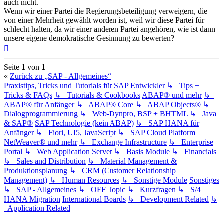
auch nicht.
Wenn wir einer Partei die Regierungsbeteiligung verweigern, die
von einer Mehrheit gewählt worden ist, weil wir diese Partei für
schlecht halten, da wir einer anderen Partei angehören, wie ist dann
unsere eigene demokratische Gesinnung zu bewerten?
Nach
oben
Seite
1
von
1
«
Zurück zu „SAP - Allgemeines“
Praxistips, Tricks und Tutorials für SAP Entwickler
↳ Tips +
Tricks & FAQs
↳ Tutorials & Cookbooks
ABAP® und mehr
↳
ABAP® für Anfänger
↳ ABAP® Core
↳ ABAP Objects®
↳
Dialogprogrammierung
↳ Web-Dynpro, BSP + BHTML
↳ Java
& SAP®
SAP Technologie (kein ABAP)
↳ SAP HANA für
Anfänger
↳ Fiori, UI5, JavaScript
↳ SAP Cloud Platform
NetWeaver® und mehr
↳ Exchange Infrastructure
↳ Enterprise
Portal
↳ Web Application Server
↳ Basis
Module
↳ Financials
↳ Sales and Distribution
↳ Material Management &
Produktionsplanung
↳ CRM (Customer Relationship
Management)
↳ Human Resources
↳ Sonstige Module
Sonstiges
↳ SAP - Allgemeines
↳ OFF Topic
↳ Kurzfragen
↳ S/4
HANA Migration
International Boards
↳ Development Related
↳
Application Related