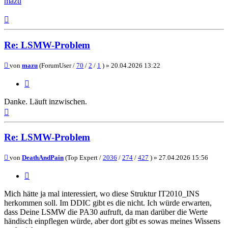
mazu
Nach
oben
Re: LSMW-Problem
Beitrag
von
mazu
(ForumUser /
70
/
2
/
1
) »
20.04.2026 13:22
Zitieren
Danke. Läuft inzwischen.
Nach
oben
Re: LSMW-Problem
Beitrag
von
DeathAndPain
(Top Expert /
2036
/
274
/
427
) »
27.04.2026 15:56
Zitieren
Mich hätte ja mal interessiert, wo diese Struktur IT2010_INS
herkommen soll. Im DDIC gibt es die nicht. Ich würde erwarten,
dass Deine LSMW die PA30 aufruft, da man darüber die Werte
händisch einpflegen würde, aber dort gibt es sowas meines Wissens