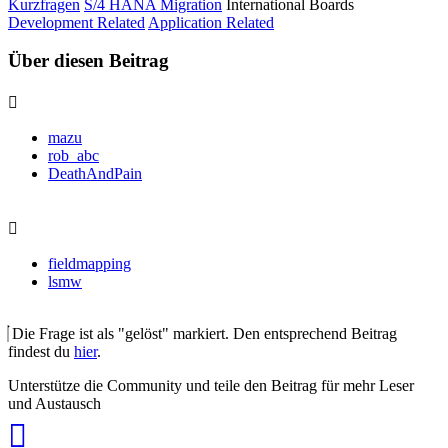
Kurzfragen
S/4 HANA Migration
International Boards
Development Related
Application Related
Über diesen Beitrag
mazu
rob_abc
DeathAndPain
fieldmapping
lsmw
Die Frage ist als "gelöst" markiert. Den entsprechend Beitrag
findest du
hier
.
Unterstütze die Community und teile den Beitrag für mehr Leser
und Austausch
auf
Xing