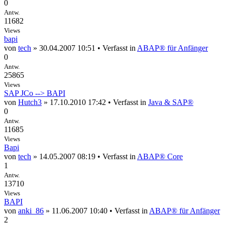
0
Antw.
11682
Views
bapi
von
tech
» 30.04.2007 10:51 • Verfasst in
ABAP® für Anfänger
0
Antw.
25865
Views
SAP JCo --> BAPI
von
Hutch3
» 17.10.2010 17:42 • Verfasst in
Java & SAP®
0
Antw.
11685
Views
Bapi
von
tech
» 14.05.2007 08:19 • Verfasst in
ABAP® Core
1
Antw.
13710
Views
BAPI
von
anki_86
» 11.06.2007 10:40 • Verfasst in
ABAP® für Anfänger
2