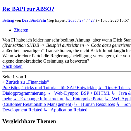
Re: BAPI zur ABSO?
Beitrag
von
DeathAndPain
(Top Expert /
2036
/
274
/
427
) »
15.05.2026 15:57
Zitieren
Von FI habe ich leider nur sehr bedingt Ahnung, aber wenn Dich Stan
(Transaktion SHDB -> Beispiel aufzeichnen -> Code dazu generi
außer bei "neuartigen" Transaktionen, die nicht Batch-Input-tauglich 
Wenn wir einer Partei die Regierungsbeteiligung verweigern, die von e
eigene demokratische Gesinnung zu bewerten?
Nach oben
Seite
1
von
1
«
Zurück zu „Financials“
Praxistips, Tricks und Tutorials für SAP Entwickler
↳ Tips + Trick
Dialogprogrammierung
↳ Web-Dynpro, BSP + BHTML
↳ Java 
mehr
↳ Exchange Infrastructure
↳ Enterprise Portal
↳ Web Applic
(Customer Relationship Management)
↳ Human Resources
↳ Sons
Development Related
↳ Application Related
Vergleichbare Themen