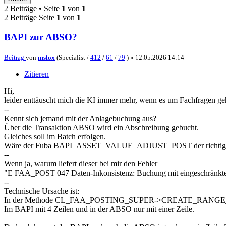
2 Beiträge • Seite
1
von
1
2 Beiträge Seite
1
von
1
BAPI zur ABSO?
Beitrag
von
msfox
(Specialist /
412
/
61
/
79
) »
12.05.2026 14:14
Zitieren
Hi,
leider enttäuscht mich die KI immer mehr, wenn es um Fachfragen ge
--
Kennt sich jemand mit der Anlagebuchung aus?
Über die Transaktion ABSO wird ein Abschreibung gebucht.
Gleiches soll im Batch erfolgen.
Wäre der Fuba BAPI_ASSET_VALUE_ADJUST_POST der richtig
--
Wenn ja, warum liefert dieser bei mir den Fehler
"E FAA_POST 047 Daten-Inkonsistenz: Buchung mit eingeschränkt
--
Technische Ursache ist:
In der Methode CL_FAA_POSTING_SUPER->CREATE_RANGE_AREAS
Im BAPI mit 4 Zeilen und in der ABSO nur mit einer Zeile.