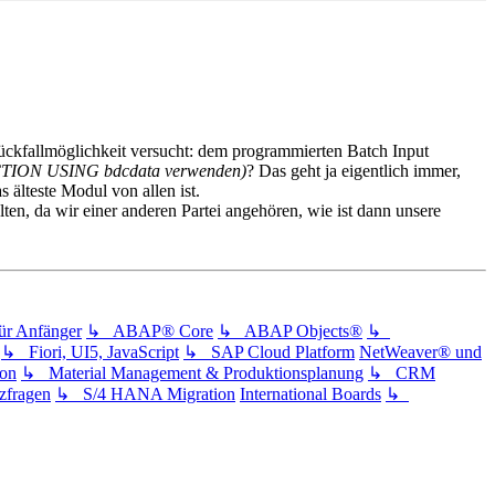
Rückfallmöglichkeit versucht: dem programmierten Batch Input
SACTION USING bdcdata verwenden)
? Das geht ja eigentlich immer,
 älteste Modul von allen ist.
lten, da wir einer anderen Partei angehören, wie ist dann unsere
 Anfänger
↳ ABAP® Core
↳ ABAP Objects®
↳
↳ Fiori, UI5, JavaScript
↳ SAP Cloud Platform
NetWeaver® und
ion
↳ Material Management & Produktionsplanung
↳ CRM
fragen
↳ S/4 HANA Migration
International Boards
↳