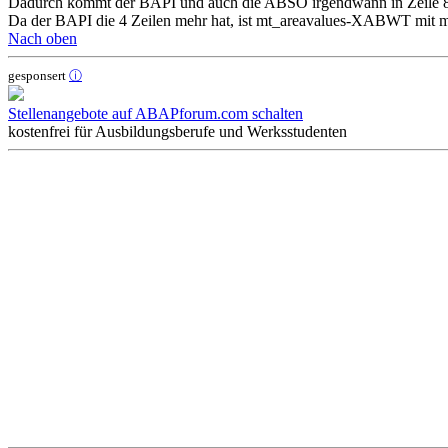
Dadurch kommt der BAPI und auch die ABSO irgendwann in
Da der BAPI die 4 Zeilen mehr hat, ist mt_areavalues-XABWT mit m
Nach oben
gesponsert
ⓘ
Stellenangebote auf ABAPforum.com schalten
kostenfrei für Ausbildungsberufe und Werksstudenten