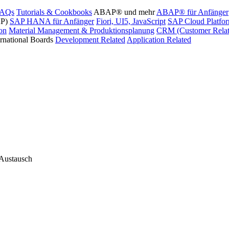
FAQs
Tutorials & Cookbooks
ABAP® und mehr
ABAP® für Anfänger
AP)
SAP HANA für Anfänger
Fiori, UI5, JavaScript
SAP Cloud Platfo
ion
Material Management & Produktionsplanung
CRM (Customer Relat
ernational Boards
Development Related
Application Related
 Austausch