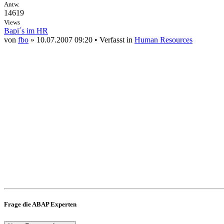
Antw.
14619
Views
Bapi´s im HR
von
fbo
» 10.07.2007 09:20 • Verfasst in
Human Resources
Frage die ABAP Experten