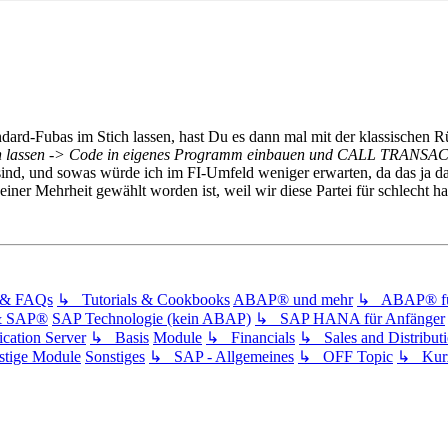
dard-Fubas im Stich lassen, hast Du es dann mal mit der klassischen 
eren lassen -> Code in eigenes Programm einbauen und CALL TRAN
sind, und sowas würde ich im FI-Umfeld weniger erwarten, da das ja das
iner Mehrheit gewählt worden ist, weil wir diese Partei für schlecht ha
s & FAQs
↳ Tutorials & Cookbooks
ABAP® und mehr
↳ ABAP® für
& SAP®
SAP Technologie (kein ABAP)
↳ SAP HANA für Anfänger
ation Server
↳ Basis
Module
↳ Financials
↳ Sales and Distribut
tige Module
Sonstiges
↳ SAP - Allgemeines
↳ OFF Topic
↳ Kurz