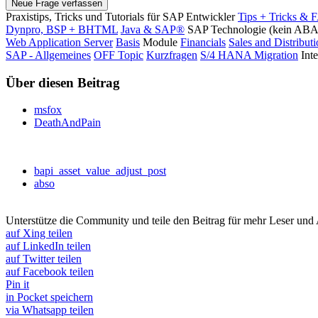
Neue Frage verfassen
Praxistips, Tricks und Tutorials für SAP Entwickler
Tips + Tricks & 
Dynpro, BSP + BHTML
Java & SAP®
SAP Technologie (kein AB
Web Application Server
Basis
Module
Financials
Sales and Distribut
SAP - Allgemeines
OFF Topic
Kurzfragen
S/4 HANA Migration
Int
Über diesen Beitrag
msfox
DeathAndPain
bapi_asset_value_adjust_post
abso
Unterstütze die Community und teile den Beitrag für mehr Leser und
auf Xing teilen
auf LinkedIn teilen
auf Twitter teilen
auf Facebook teilen
Pin it
in Pocket speichern
via Whatsapp teilen