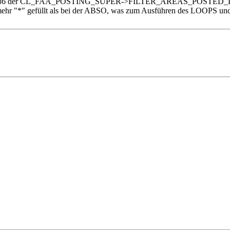
 Zeile 86 der CL_FAA_POSTING_SUPER->FILTER_AREAS_POSTED
ehr "*" gefüllt als bei der ABSO, was zum Ausführen des LOOPS und 