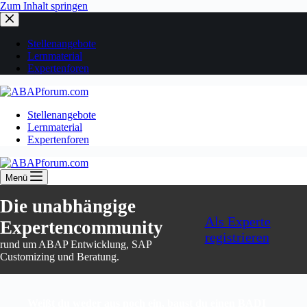
Zum Inhalt springen
Stellenangebote
Lernmaterial
Expertenforen
Stellenangebote
Lernmaterial
Expertenforen
Menü
Die unabhängige
Als Experte
Expertencommunity
registrieren
rund um ABAP Entwicklung, SAP
Customizing und Beratung.
Weißt du weder aus noch ein, baust du einen BADI