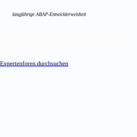
ein
langjährige ABAP-Entwicklerweisheit
Wir diskutieren über ABAP & SAP Entwicklung, sowie R/3 & S4
Beratung seit 2002. Das ABAPforum.com versteht sich als
unabhängige Community für Themen rund um Programmierung und
Beratung in der SAP Welt.
Expertenforen durchsuchen