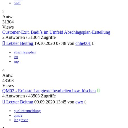
badi
2
Antw.
31304
Views
Customer-Exit, Badi´s im Umfeld Abschlagsplan-Erstellung
2 Antworten / 31304 Zugriffe
Letzter Beitrag
19.10.2020 07:48
von
chhe001
abschlagsplan
isu
sap
4
Antw.
43503
Views
QM02 - Erfasste Langtexte bearbeiten bzw. löschen
4 Antworten / 43503 Zugriffe
Letzter Beitrag
09.09.2020 13:45
von
ewx
qualitätsmeldung
qm02
langtexte