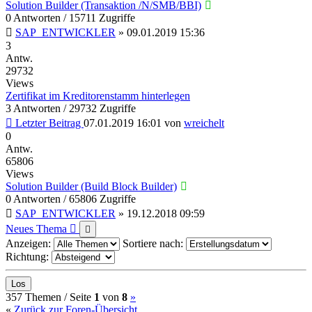
Solution Builder (Transaktion /N/SMB/BBI)
0 Antworten / 15711 Zugriffe
SAP_ENTWICKLER
»
09.01.2019 15:36
3
Antw.
29732
Views
Zertifikat im Kreditorenstamm hinterlegen
3 Antworten / 29732 Zugriffe
Letzter Beitrag
07.01.2019 16:01
von
wreichelt
0
Antw.
65806
Views
Solution Builder (Build Block Builder)
0 Antworten / 65806 Zugriffe
SAP_ENTWICKLER
»
19.12.2018 09:59
Neues Thema
Anzeigen:
Sortiere nach:
Richtung:
(current)
Nächste
357 Themen /
Seite
1
von
8
»
«
Zurück zur Foren-Übersicht