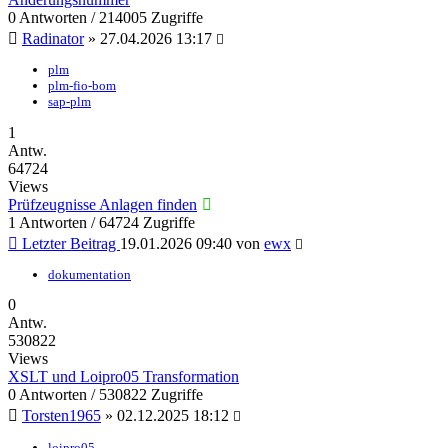
0 Antworten / 214005 Zugriffe
Radinator
»
27.04.2026 13:17
plm
plm-fio-bom
sap-plm
1
Antw.
64724
Views
Prüfzeugnisse Anlagen finden
1 Antworten / 64724 Zugriffe
Letzter Beitrag
19.01.2026 09:40
von
ewx
dokumentation
0
Antw.
530822
Views
XSLT und Loipro05 Transformation
0 Antworten / 530822 Zugriffe
Torsten1965
»
02.12.2025 18:12
loipro05