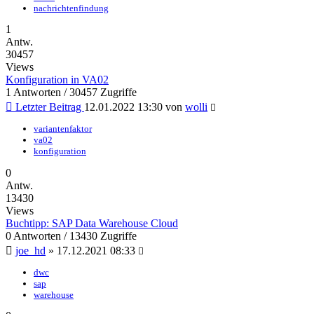
nachrichtenfindung
1
Antw.
30457
Views
Konfiguration in VA02
1 Antworten / 30457 Zugriffe
Letzter Beitrag
12.01.2022 13:30
von
wolli
variantenfaktor
va02
konfiguration
0
Antw.
13430
Views
Buchtipp: SAP Data Warehouse Cloud
0 Antworten / 13430 Zugriffe
joe_hd
»
17.12.2021 08:33
dwc
sap
warehouse