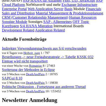
(kein ABAP)
SAP HANA für Anfänger
Fiori, UI5, JavaScript
SAP
Cloud Platform
NetWeaver® und mehr
Exchange Infrastructure
Enterprise Portal
Web Application Server
Basis
Module
Financials
Sales and Distribution
Material Management & Produktionsplanung
CRM (Customer Relationship Management)
Human Resources
Sonstige Module
Sonstiges
SAP - Allgemeines
OFF Topic
Kurzfragen
S/4 HANA Migration
International Boards
Development Related
Application Related
Aktuelle Forenbeiträge
Indirekter Verwendungsnachweis aus S/4 verschwunden
vor 4 Tagen von
Herbert_zarg
1 / 797
Bestellungen -> neue Freigabestrategie -> Tabelle KSSK 032
Eintrag wird nicht transportiert
vor einer Woche von
Romaniac
8 / 27463
Soriterung der Methoden in Eclipse
vor 3 Wochen von
DeathAndPain
2 / 18705
SAPGui 8.10
vor 3 Wochen von
DeathAndPain
5 / 19830
Politische Diskussion - Fortsetzung aus anderem Thread
vor 3 Wochen von
DeathAndPain
10 / 153452
Newsletter Anmeldung