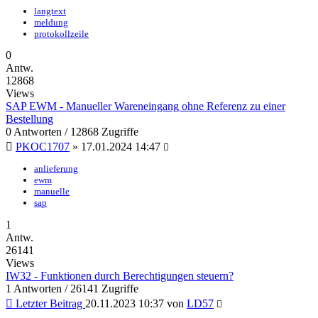
langtext
meldung
protokollzeile
0
Antw.
12868
Views
SAP EWM - Manueller Wareneingang ohne Referenz zu einer
Bestellung
0 Antworten / 12868 Zugriffe
PKOC1707
»
17.01.2024 14:47
anlieferung
ewm
manuelle
sap
1
Antw.
26141
Views
IW32 - Funktionen durch Berechtigungen steuern?
1 Antworten / 26141 Zugriffe
Letzter Beitrag
20.11.2023 10:37
von
LD57