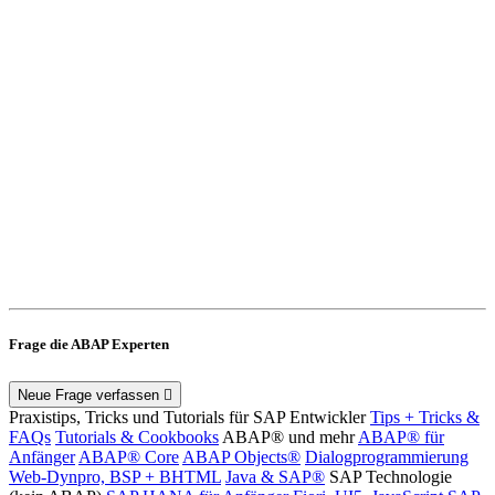
Frage die ABAP Experten
Neue Frage verfassen
Praxistips, Tricks und Tutorials für SAP Entwickler
Tips + Tricks &
FAQs
Tutorials & Cookbooks
ABAP® und mehr
ABAP® für
Anfänger
ABAP® Core
ABAP Objects®
Dialogprogrammierung
Web-Dynpro, BSP + BHTML
Java & SAP®
SAP Technologie