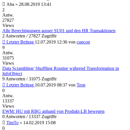
Aba
»
28.08.2019 13:41
2
Antw.
27827
Views
Alle Berechtigungen ausser SU01 und den HR Transaktionen
2 Antworten / 27827 Zugriffe
Letzter Beitrag
12.07.2019 12:36
von
cuncon
9
Antw.
31075
Views
Data Scrambling/ Shuffling Routine während Transformation in
InfoObject
9 Antworten / 31075 Zugriffe
Letzter Beitrag
10.07.2019 08:37
von
Tron
0
Antw.
13337
Views
EWM: HU mit RBG anhand von Produkt-LB bewegen
0 Antworten / 13337 Zugriffe
TimTo
»
14.02.2019 15:08
0