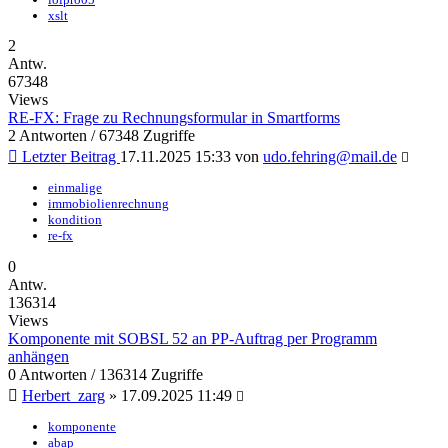
xslt
2
Antw.
67348
Views
RE-FX: Frage zu Rechnungsformular in Smartforms
2 Antworten / 67348 Zugriffe
Letzter Beitrag
17.11.2025 15:33
von
udo.fehring@mail.de
einmalige
immobiolienrechnung
kondition
re-fx
0
Antw.
136314
Views
Komponente mit SOBSL 52 an PP-Auftrag per Programm
anhängen
0 Antworten / 136314 Zugriffe
Herbert_zarg
»
17.09.2025 11:49
komponente
abap