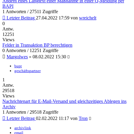
Ändern eines Langtext einer Maßnahme in einer Q-Meldung per
BAPI
1 Antworten / 27511 Zugriffe
Letzter Beitrag
27.04.2022 17:59
von
wreichelt
0
Antw.
12251
Views
Felder in Transaktion BP berechtigen
0 Antworten / 12251 Zugriffe
Margolwes
»
08.02.2022 15:30
bupt
geschäftspartner
1
Antw.
29518
Views
Nachrichtenart für E-Mail-Versand und gleichzeitiges Ablegen ins
Archiv
1 Antworten / 29518 Zugriffe
Letzter Beitrag
02.02.2022 11:17
von
Tron
archivlink
email