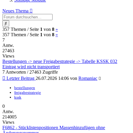
Neues Thema
Suche
(current)
Nächste
357 Themen /
Seite
1
von
8
»
(current)
Nächste
357 Themen /
Seite
1
von
8
»
7
Antw.
27463
Views
Bestellungen -> neue Freigabestrategie -> Tabelle KSSK 032
Eintrag wird nicht transportiert
7 Antworten / 27463 Zugriffe
Letzter Beitrag
26.07.2026 14:06
von
Romaniac
bestellungen
freigabestrategie
kssk
0
Antw.
214005
Views
F6862 - Stücklistenpositionen Massenhinzufügen ohne
Änderungsnummer