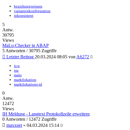
beziehungswissen
variantenkonfiguration
inkonsistent
5
Antw.
30795
Views
MaLo-Checker in ABAP
5 Antworten / 30795 Zugriffe
Letzter Beitrag
20.03.2024 08:05
von
A6272
is-u
isu
malo
marktlokation
marktlokations-id
0
Antw.
12472
Views
IH Meldung - Langtext Protokollzeile erweitern
0 Antworten / 12472 Zugriffe
maxxnet
»
04.03.2024 15:14