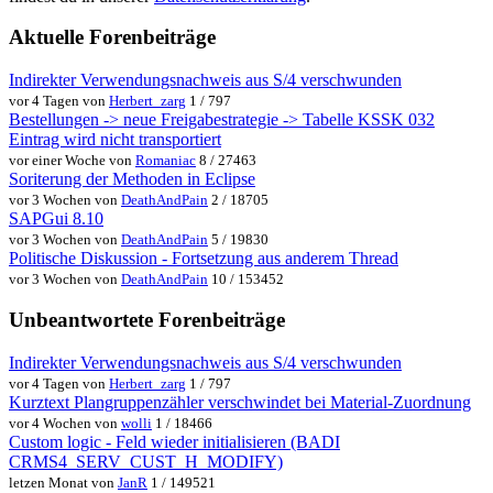
Aktuelle Forenbeiträge
Indirekter Verwendungsnachweis aus S/4 verschwunden
vor 4 Tagen von
Herbert_zarg
1 / 797
Bestellungen -> neue Freigabestrategie -> Tabelle KSSK 032
Eintrag wird nicht transportiert
vor einer Woche von
Romaniac
8 / 27463
Soriterung der Methoden in Eclipse
vor 3 Wochen von
DeathAndPain
2 / 18705
SAPGui 8.10
vor 3 Wochen von
DeathAndPain
5 / 19830
Politische Diskussion - Fortsetzung aus anderem Thread
vor 3 Wochen von
DeathAndPain
10 / 153452
Unbeantwortete Forenbeiträge
Indirekter Verwendungsnachweis aus S/4 verschwunden
vor 4 Tagen von
Herbert_zarg
1 / 797
Kurztext Plangruppenzähler verschwindet bei Material-Zuordnung
vor 4 Wochen von
wolli
1 / 18466
Custom logic - Feld wieder initialisieren (BADI
CRMS4_SERV_CUST_H_MODIFY)
letzen Monat von
JanR
1 / 149521