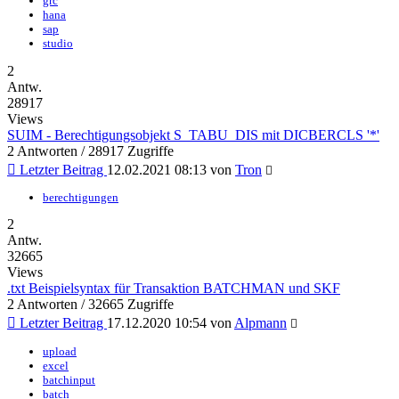
grc
hana
sap
studio
2
Antw.
28917
Views
SUIM - Berechtigungsobjekt S_TABU_DIS mit DICBERCLS '*'
2 Antworten / 28917 Zugriffe
Letzter Beitrag
12.02.2021 08:13
von
Tron
berechtigungen
2
Antw.
32665
Views
.txt Beispielsyntax für Transaktion BATCHMAN und SKF
2 Antworten / 32665 Zugriffe
Letzter Beitrag
17.12.2020 10:54
von
Alpmann
upload
excel
batchinput
batch