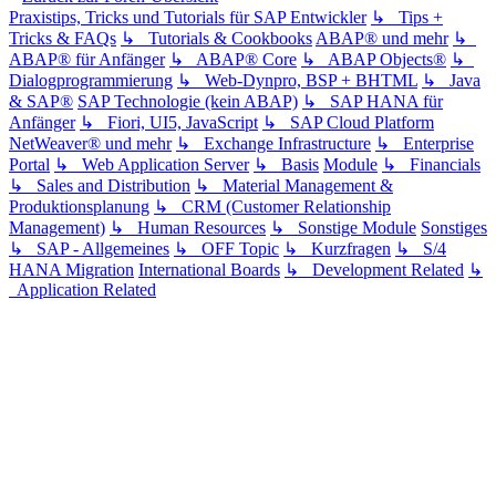
Praxistips, Tricks und Tutorials für SAP Entwickler
↳ Tips +
Tricks & FAQs
↳ Tutorials & Cookbooks
ABAP® und mehr
↳
ABAP® für Anfänger
↳ ABAP® Core
↳ ABAP Objects®
↳
Dialogprogrammierung
↳ Web-Dynpro, BSP + BHTML
↳ Java
& SAP®
SAP Technologie (kein ABAP)
↳ SAP HANA für
Anfänger
↳ Fiori, UI5, JavaScript
↳ SAP Cloud Platform
NetWeaver® und mehr
↳ Exchange Infrastructure
↳ Enterprise
Portal
↳ Web Application Server
↳ Basis
Module
↳ Financials
↳ Sales and Distribution
↳ Material Management &
Produktionsplanung
↳ CRM (Customer Relationship
Management)
↳ Human Resources
↳ Sonstige Module
Sonstiges
↳ SAP - Allgemeines
↳ OFF Topic
↳ Kurzfragen
↳ S/4
HANA Migration
International Boards
↳ Development Related
↳
Application Related