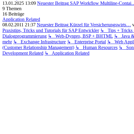
13.01.2025 13:09
Neuester Beitrag
SAP Workflow Multiline-Contai
9
Themen
16
Beiträge
Application Related
08.02.2011 21:37
Neuester Beitrag
Kürzel für Versicherungswirts…
Praxistips, Tricks und Tutorials für SAP Entwickler
↳ Tips + Trick
Dialogprogrammierung
↳ Web-Dynpro, BSP + BHTML
↳ Java 
mehr
↳ Exchange Infrastructure
↳ Enterprise Portal
↳ Web Applic
(Customer Relationship Management)
↳ Human Resources
↳ Sons
Development Related
↳ Application Related