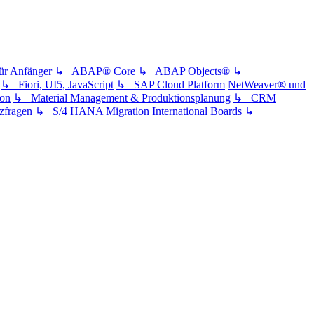
 Anfänger
↳ ABAP® Core
↳ ABAP Objects®
↳
↳ Fiori, UI5, JavaScript
↳ SAP Cloud Platform
NetWeaver® und
ion
↳ Material Management & Produktionsplanung
↳ CRM
fragen
↳ S/4 HANA Migration
International Boards
↳