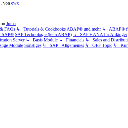
…
von
ewx
von
Juma
s & FAQs
↳ Tutorials & Cookbooks
ABAP® und mehr
↳ ABAP® für
& SAP®
SAP Technologie (kein ABAP)
↳ SAP HANA für Anfänger
ation Server
↳ Basis
Module
↳ Financials
↳ Sales and Distribut
tige Module
Sonstiges
↳ SAP - Allgemeines
↳ OFF Topic
↳ Kurz