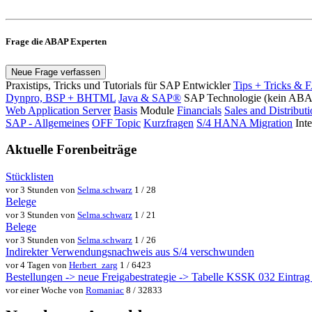
Frage die ABAP Experten
Neue Frage verfassen
Praxistips, Tricks und Tutorials für SAP Entwickler
Tips + Tricks & 
Dynpro, BSP + BHTML
Java & SAP®
SAP Technologie (kein AB
Web Application Server
Basis
Module
Financials
Sales and Distribut
SAP - Allgemeines
OFF Topic
Kurzfragen
S/4 HANA Migration
Int
Aktuelle Forenbeiträge
Stücklisten
vor 3 Stunden von
Selma.schwarz
1 / 28
Belege
vor 3 Stunden von
Selma.schwarz
1 / 21
Belege
vor 3 Stunden von
Selma.schwarz
1 / 26
Indirekter Verwendungsnachweis aus S/4 verschwunden
vor 4 Tagen von
Herbert_zarg
1 / 6423
Bestellungen -> neue Freigabestrategie -> Tabelle KSSK 032 Eintrag w
vor einer Woche von
Romaniac
8 / 32833