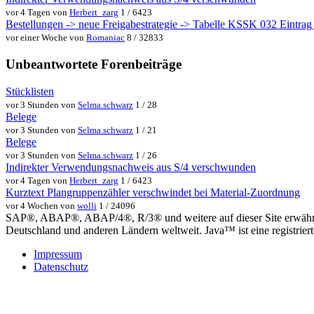
vor 4 Tagen von
Herbert_zarg
1 / 6423
Bestellungen -> neue Freigabestrategie -> Tabelle KSSK 032 Eintrag w
vor einer Woche von
Romaniac
8 / 32833
Unbeantwortete Forenbeiträge
Stücklisten
vor 3 Stunden von
Selma.schwarz
1 / 28
Belege
vor 3 Stunden von
Selma.schwarz
1 / 21
Belege
vor 3 Stunden von
Selma.schwarz
1 / 26
Indirekter Verwendungsnachweis aus S/4 verschwunden
vor 4 Tagen von
Herbert_zarg
1 / 6423
Kurztext Plangruppenzähler verschwindet bei Material-Zuordnung
vor 4 Wochen von
wolli
1 / 24096
SAP®, ABAP®, ABAP/4®, R/3® und weitere auf dieser Site erwähnte
Deutschland und anderen Ländern weltweit. Java™ ist eine registrie
Impressum
Datenschutz