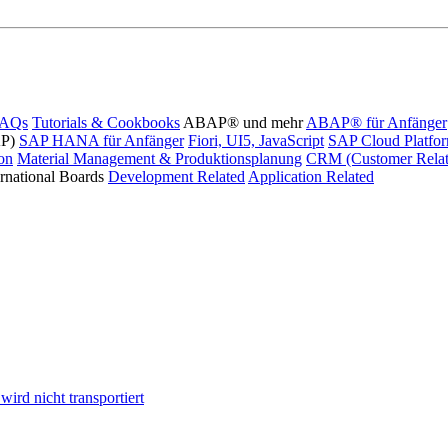
FAQs
Tutorials & Cookbooks
ABAP® und mehr
ABAP® für Anfänger
AP)
SAP HANA für Anfänger
Fiori, UI5, JavaScript
SAP Cloud Platfo
ion
Material Management & Produktionsplanung
CRM (Customer Relat
ernational Boards
Development Related
Application Related
ird nicht transportiert