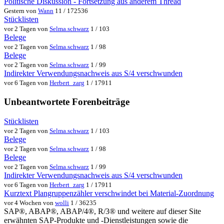
Politische Diskussion - Fortsetzung aus anderem Thread
Gestern von
Wann
11 / 172536
Stücklisten
vor 2 Tagen von
Selma.schwarz
1 / 103
Belege
vor 2 Tagen von
Selma.schwarz
1 / 98
Belege
vor 2 Tagen von
Selma.schwarz
1 / 99
Indirekter Verwendungsnachweis aus S/4 verschwunden
vor 6 Tagen von
Herbert_zarg
1 / 17911
Unbeantwortete Forenbeiträge
Stücklisten
vor 2 Tagen von
Selma.schwarz
1 / 103
Belege
vor 2 Tagen von
Selma.schwarz
1 / 98
Belege
vor 2 Tagen von
Selma.schwarz
1 / 99
Indirekter Verwendungsnachweis aus S/4 verschwunden
vor 6 Tagen von
Herbert_zarg
1 / 17911
Kurztext Plangruppenzähler verschwindet bei Material-Zuordnung
vor 4 Wochen von
wolli
1 / 36235
SAP®, ABAP®, ABAP/4®, R/3® und weitere auf dieser Site
erwähnten SAP-Produkte und -Dienstleistungen sowie die