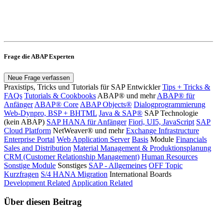
Frage die ABAP Experten
Neue Frage verfassen
Praxistips, Tricks und Tutorials für SAP Entwickler
Tips + Tricks &
FAQs
Tutorials & Cookbooks
ABAP® und mehr
ABAP® für
Anfänger
ABAP® Core
ABAP Objects®
Dialogprogrammierung
Web-Dynpro, BSP + BHTML
Java & SAP®
SAP Technologie
(kein ABAP)
SAP HANA für Anfänger
Fiori, UI5, JavaScript
SAP
Cloud Platform
NetWeaver® und mehr
Exchange Infrastructure
Enterprise Portal
Web Application Server
Basis
Module
Financials
Sales and Distribution
Material Management & Produktionsplanung
CRM (Customer Relationship Management)
Human Resources
Sonstige Module
Sonstiges
SAP - Allgemeines
OFF Topic
Kurzfragen
S/4 HANA Migration
International Boards
Development Related
Application Related
Über diesen Beitrag