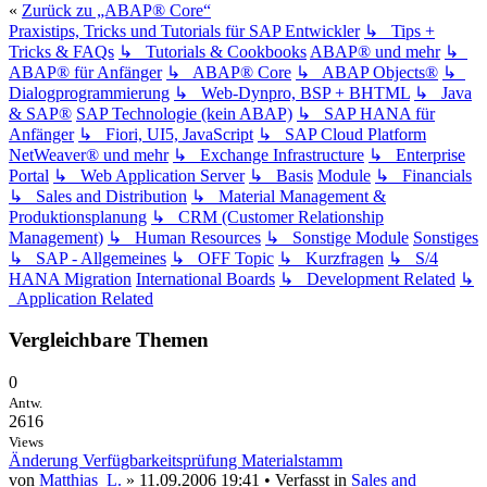
«
Zurück zu „ABAP® Core“
Praxistips, Tricks und Tutorials für SAP Entwickler
↳ Tips +
Tricks & FAQs
↳ Tutorials & Cookbooks
ABAP® und mehr
↳
ABAP® für Anfänger
↳ ABAP® Core
↳ ABAP Objects®
↳
Dialogprogrammierung
↳ Web-Dynpro, BSP + BHTML
↳ Java
& SAP®
SAP Technologie (kein ABAP)
↳ SAP HANA für
Anfänger
↳ Fiori, UI5, JavaScript
↳ SAP Cloud Platform
NetWeaver® und mehr
↳ Exchange Infrastructure
↳ Enterprise
Portal
↳ Web Application Server
↳ Basis
Module
↳ Financials
↳ Sales and Distribution
↳ Material Management &
Produktionsplanung
↳ CRM (Customer Relationship
Management)
↳ Human Resources
↳ Sonstige Module
Sonstiges
↳ SAP - Allgemeines
↳ OFF Topic
↳ Kurzfragen
↳ S/4
HANA Migration
International Boards
↳ Development Related
↳
Application Related
Vergleichbare Themen
0
Antw.
2616
Views
Änderung Verfügbarkeitsprüfung Materialstamm
von
Matthias_L.
» 11.09.2006 19:41 • Verfasst in
Sales and