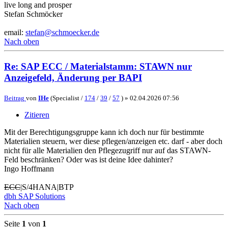
live long and prosper
Stefan Schmöcker
email:
stefan@schmoecker.de
Nach oben
Re: SAP ECC / Materialstamm: STAWN nur
Anzeigefeld, Änderung per BAPI
Beitrag
von
IHe
(Specialist /
174
/
39
/
57
) »
02.04.2026 07:56
Zitieren
Mit der Berechtigungsgruppe kann ich doch nur für bestimmte
Materialien steuern, wer diese pflegen/anzeigen etc. darf - aber doch
nicht für alle Materialien den Pflegezugriff nur auf das STAWN-
Feld beschränken? Oder was ist deine Idee dahinter?
Ingo Hoffmann
ECC
|S/4HANA|BTP
dbh SAP Solutions
Nach oben
Seite
1
von
1