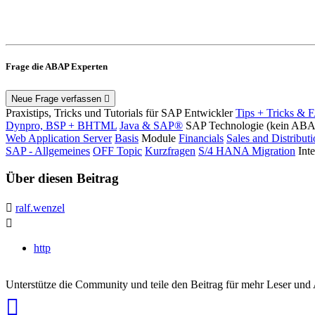
Frage die ABAP Experten
Neue Frage verfassen
Praxistips, Tricks und Tutorials für SAP Entwickler
Tips + Tricks & 
Dynpro, BSP + BHTML
Java & SAP®
SAP Technologie (kein AB
Web Application Server
Basis
Module
Financials
Sales and Distribut
SAP - Allgemeines
OFF Topic
Kurzfragen
S/4 HANA Migration
Int
Über diesen Beitrag
ralf.wenzel
http
Unterstütze die Community und teile den Beitrag für mehr Leser und
auf
Xing