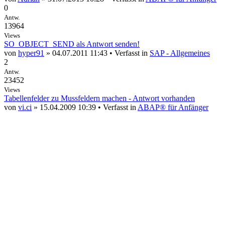
0
Antw.
13964
Views
SO_OBJECT_SEND als Antwort senden!
von
hyper91
» 04.07.2011 11:43 • Verfasst in
SAP - Allgemeines
2
Antw.
23452
Views
Tabellenfelder zu Mussfeldern machen - Antwort vorhanden
von
vi.ci
» 15.04.2009 10:39 • Verfasst in
ABAP® für Anfänger