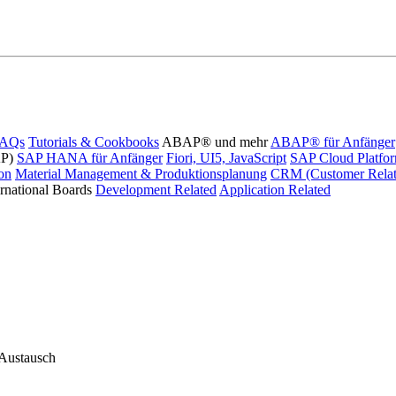
FAQs
Tutorials & Cookbooks
ABAP® und mehr
ABAP® für Anfänger
AP)
SAP HANA für Anfänger
Fiori, UI5, JavaScript
SAP Cloud Platfo
ion
Material Management & Produktionsplanung
CRM (Customer Relat
ernational Boards
Development Related
Application Related
 Austausch