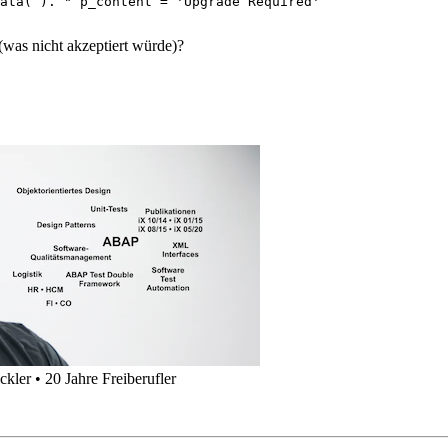
ata( ). " p_content = 'Upgrade Required'

(was nicht akzeptiert würde)?
kler • 20 Jahre Freiberufler