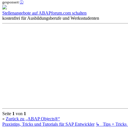
gesponsert
ⓘ
Stellenangebote auf ABAPforum.com schalten
kostenfrei für Ausbildungsberufe und Werksstudenten
Seite
1
von
1
«
Zurück zu „ABAP Objects®“
Praxistips, Tricks und Tutorials für SAP Entwickler
↳ Tips + Trick