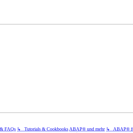
s & FAQs
↳ Tutorials & Cookbooks
ABAP® und mehr
↳ ABAP® für