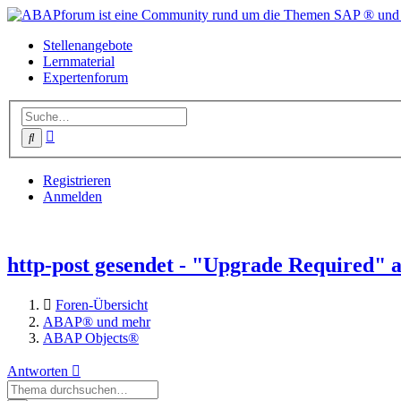
Stellenangebote
Lernmaterial
Expertenforum
Erweiterte
Suche
Suche
Registrieren
Anmelden
http-post gesendet - "Upgrade Required" 
Foren-Übersicht
ABAP® und mehr
ABAP Objects®
Antworten