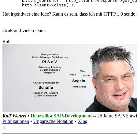
        DATA(p_content) = http_client->response->get_cd
Hat irgendwer eine Idee? Kann es sein, dass ich mit HTTP 1.0 sende 
Gruß und vielen Dank
Ralf
Ralf Wenzel
•
Heuristika SAP-Development
-- 25 Jahre SAP-Entwic
Publikationen
•
Ungarische Notation
•
Xing
Nach
oben