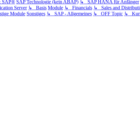
& SAP®
SAP Technologie (kein ABAP)
↳ SAP HANA für Anfänger
ation Server
↳ Basis
Module
↳ Financials
↳ Sales and Distribut
tige Module
Sonstiges
↳ SAP - Allgemeines
↳ OFF Topic
↳ Kurz