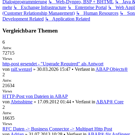
Dialogprogrammierung
↳ Web-Dynpro, BSP + BHTML
↳ Java 
mehr
↳ Exchange Infrastructure
↳ Enterprise Portal
↳ Web Applic
(Customer Relationship Management)
↳ Human Resources
↳ Sons
Development Related
↳ Application Related
Vergleichbare Themen
6
Antw.
72715
Views
http-post gesendet - "Upgrade Required" als Antwort
von
ralf.wenzel
» 30.03.2026 15:47 • Verfasst in
ABAP Objects®
2
Antw.
21634
Views
HTTP-Post von Dateien in ABAP
von
Abrissbirne
» 17.09.2012 01:44 • Verfasst in
ABAP® Core
2
Antw.
16635
Views
RFC Daten -> Business Connector -> Multipart Http Post
von
Adrian
» 31.07.2013 10:28 • Verfasst in
ABAP® für Anfänger