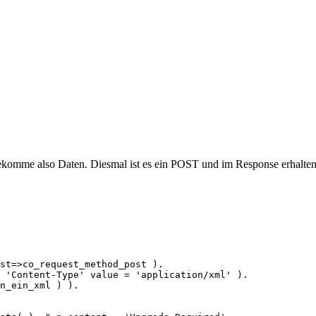
bekomme also Daten. Diesmal ist es ein POST und im Response erhalte
st=>co_request_method_post ).

 'Content-Type' value = 'application/xml' ).

n_ein_xml ) ).
