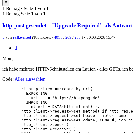
Suche
1 Beitrag • Seite
1
von
1
1 Beitrag Seite
1
von
1
http-post gesendet - "Upgrade Required" als Antwort
Beitrag
von
ralf.wenzel
(Top Expert /
4011
/
209
/
283
) »
30.03.2026 15:47
Zitieren
Moin,
ich habe mehrere HTTP-Schnittstellen am Laufen - alles GETs, ich 
Code:
Alles auswählen
.
        cl_http_client=>create_by_url(

          EXPORTING

            url    = 'https://blapeng.de'

          IMPORTING

            client = DATA(http_client) ).

        http_client->request->set_method( if_http_reque
        http_client->request->set_header_field( name  =
        http_client->request->set_cdata( CONV #( ich_bi
        http_client->send( ).

        http_client->receive( ).
