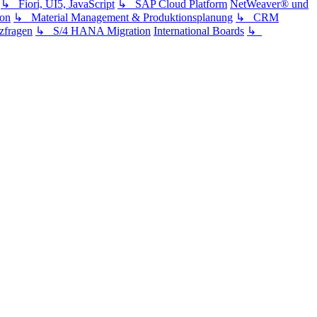
↳ Fiori, UI5, JavaScript
↳ SAP Cloud Platform
NetWeaver® und
ion
↳ Material Management & Produktionsplanung
↳ CRM
fragen
↳ S/4 HANA Migration
International Boards
↳