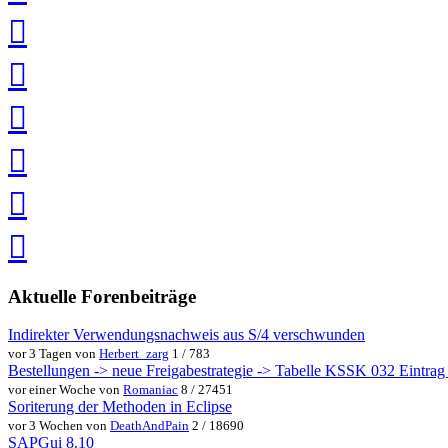
teilen
auf
LinkedIn
teilen
auf
Twitter
teilen
auf
Facebook
teilen
Pin
it
in
Pocket
speichern
via
via
Whatsapp
eMail
teilen
teilen
Aktuelle Forenbeiträge
Indirekter Verwendungsnachweis aus S/4 verschwunden
vor 3 Tagen von
Herbert_zarg
1 / 783
Bestellungen -> neue Freigabestrategie -> Tabelle KSSK 032 Eintrag w
vor einer Woche von
Romaniac
8 / 27451
Soriterung der Methoden in Eclipse
vor 3 Wochen von
DeathAndPain
2 / 18690
SAPGui 8.10